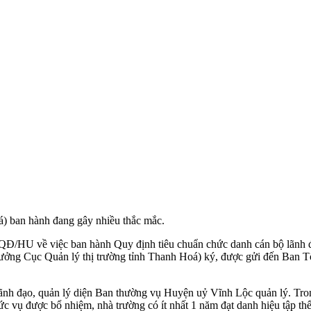
) ban hành đang gây nhiều thắc mắc.
-QĐ/HU về việc ban hành Quy định tiêu chuẩn chức danh cán bộ lãnh 
ưởng Cục Quản lý thị trường tỉnh Thanh Hoá) ký, được gửi đến Ban T
lãnh đạo, quản lý diện Ban thường vụ Huyện uỷ Vĩnh Lộc quản lý. Trong
c vụ được bổ nhiệm, nhà trường có ít nhất 1 năm đạt danh hiệu tập thể l