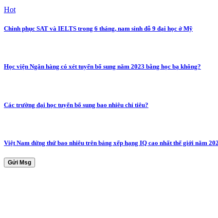
Hot
Chinh phục SAT và IELTS trong 6 tháng, nam sinh đỗ 9 đại học ở Mỹ
Học viện Ngân hàng có xét tuyển bổ sung năm 2023 bằng học bạ không?
Các trường đại học tuyển bổ sung bao nhiêu chỉ tiêu?
Việt Nam đứng thứ bao nhiêu trên bảng xếp hạng IQ cao nhất thế giới năm 20
Gửi Msg