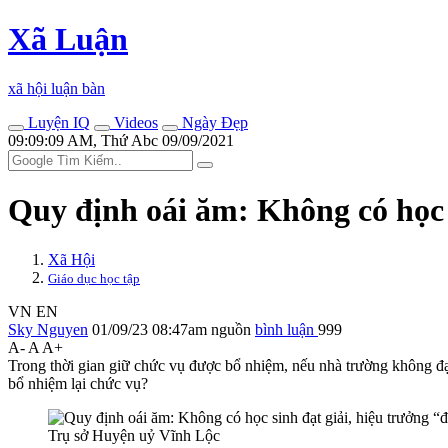
Xã Luận
xã hội luận bàn
Luyện IQ
Videos
Ngày Đẹp
09:09:09 AM, Thứ Abc 09/09/2021
Quy định oái ăm: Không có học 
Xã Hội
Giáo dục học tập
VN
EN
Sky Nguyen
01/09/23 08:47am
nguồn
bình luận
999
A-
A
A+
Trong thời gian giữ chức vụ được bổ nhiệm, nếu nhà trường không đạt 
bổ nhiệm lại chức vụ?
Trụ sở Huyện uỷ Vĩnh Lộc