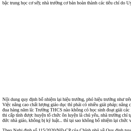
bậc trung học cơ sở); nhà trường cơ bản hoàn thành các tiêu chí do
Nội dung quy định bổ nhiệm lại hiệu trưởng, phó hiệu trưởng như trên
Việc nâng cao chất lượng giáo dục thì phải có nhiều giải pháp; nâng
đua hàng năm là: Trường THCS nào không có học sinh đoạt giải các m
thi cấp tỉnh được huyện tổ chức ôn luyện là chủ yếu, nhà trường chỉ
đức nhà giáo, không bị kỷ luật... thì tại sao không bổ nhiệm lại chức v
Theo Nghị định số 115/2020/NĐ-CP của Chính phủ về Quy định tuyển 