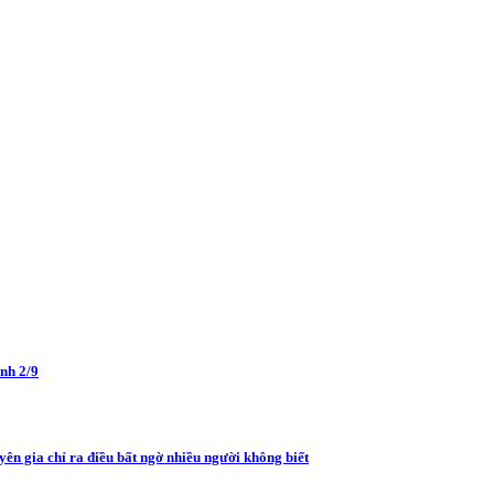
nh 2/9
yên gia chỉ ra điều bất ngờ nhiều người không biết