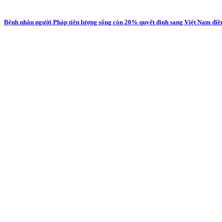
Bệnh nhân người Pháp tiên lượng sống còn 20% quyết định sang Việt Nam điều