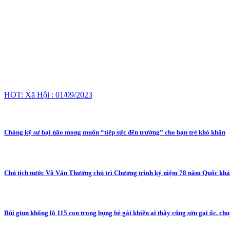
HOT: Xã Hội : 01/09/2023
Chàng kỹ sư bại não mong muốn “tiếp sức đến trường” cho bạn trẻ khó khăn
Chủ tịch nước Võ Văn Thưởng chủ trì Chương trình kỷ niệm 78 năm Quốc khá
Búi giun khổng lồ 115 con trong bụng bé gái khiến ai thấy cũng sởn gai ốc, chu