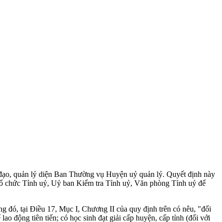
đạo, quản lý diện Ban Thường vụ Huyện uỷ quản lý. Quyết định này
ổ chức Tỉnh uỷ, Uỷ ban Kiểm tra Tỉnh uỷ, Văn phòng Tỉnh uỷ để
 đó, tại Điều 17, Mục I, Chương II của quy định trên có nêu, "đối
ao động tiên tiến; có học sinh đạt giải cấp huyện, cấp tỉnh (đối với