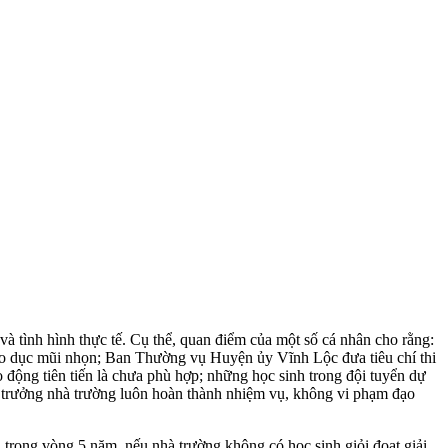
và tình hình thực tế. Cụ thể, quan điểm của một số cá nhân cho rằng:
giáo dục mũi nhọn; Ban Thường vụ Huyện ủy Vĩnh Lộc đưa tiêu chí thi
động tiên tiến là chưa phù hợp; những học sinh trong đội tuyển dự
iệu trưởng nhà trường luôn hoàn thành nhiệm vụ, không vi phạm đạo
rong vòng 5 năm, nếu nhà trường không có học sinh giỏi đoạt giải