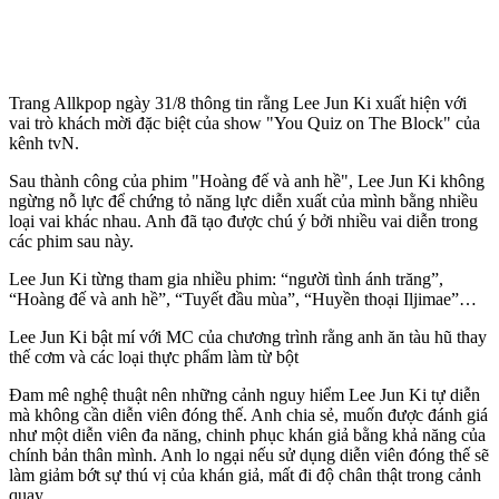
Trang Allkpop ngày 31/8 thông tin rằng Lee Jun Ki xuất hiện với
vai trò khách mời đặc biệt của show "You Quiz on The Block" của
kênh tvN.
Sau thành công của phim "Hoàng đế và anh hề", Lee Jun Ki không
ngừng nỗ lực để chứng tỏ năng lực diễn xuất của mình bằng nhiều
loại vai khác nhau. Anh đã tạo được chú ý bởi nhiều vai diễn trong
các phim sau này.
Lee Jun Ki từng tham gia nhiều phim: “ngư‌ời tìn‌h ánh trăng”,
“Hoàng đế và anh hề”, “Tuyết đầu mùa”, “Huyền thoại Iljimae”…
Lee Jun Ki bật mí với MC của chương trình rằng anh ăn tàu hũ thay
thế cơm và các loại thực phẩm làm từ bột
Đam mê nghệ thuật nên những cảnh nguy hiểm Lee Jun Ki tự diễn
mà không cần diễn viên đóng thế. Anh chia sẻ, muốn được đánh giá
như một diễn viên đa năng, chinh phục khán giả bằng khả năng của
chính bản thân mình. Anh lo ngại nếu sử dụng diễn viên đóng thế sẽ
làm giảm bớt sự thú vị của khán giả, mất đi độ chân thật trong cảnh
quay.