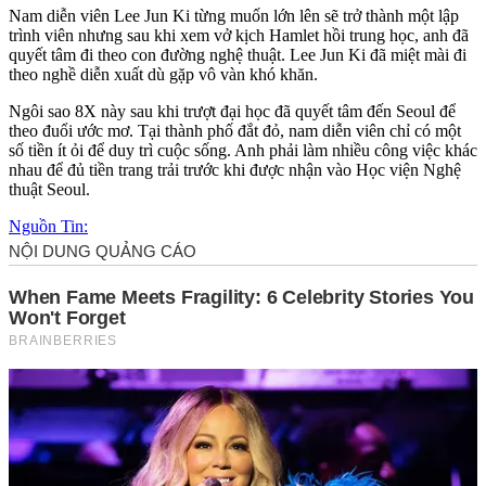
Nam diễn viên Lee Jun Ki từng muốn lớn lên sẽ trở thành một lập
trình viên nhưng sau khi xem vở kịch Hamlet hồi trung học, anh đã
quyết tâm đi theo con đường nghệ thuật. Lee Jun Ki đã miệt mài đi
theo nghề diễn xuất dù gặp vô vàn khó khăn.
Ngôi sao 8X này sau khi trượt đại học đã quyết tâm đến Seoul để
theo đuổi ước mơ. Tại thành phố đắt đỏ, nam diễn viên chỉ có một
số tiền ít ỏi để duy trì cuộc sống. Anh phải làm nhiều công việc khác
nhau để đủ tiền trang trải trước khi được nhận vào Học viện Nghệ
thuật Seoul.
Nguồn Tin: