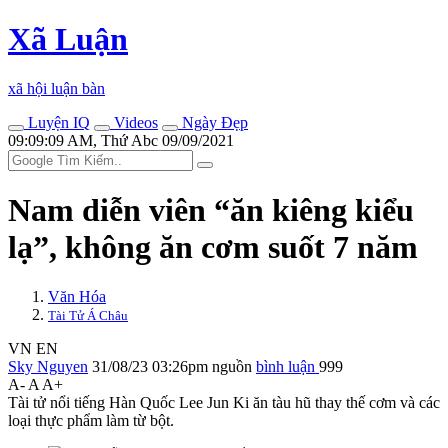
Xã Luận
xã hội luận bàn
Luyện IQ
Videos
Ngày Đẹp
09:09:09 AM, Thứ Abc 09/09/2021
Nam diễn viên “ăn kiêng kiểu
lạ”, không ăn cơm suốt 7 năm
Văn Hóa
Tài Tử Á Châu
VN
EN
Sky Nguyen
31/08/23 03:26pm
nguồn
bình luận
999
A-
A
A+
Tài tử nổi tiếng Hàn Quốc Lee Jun Ki ăn tàu hũ thay thế cơm và các
loại thực phẩm làm từ bột.