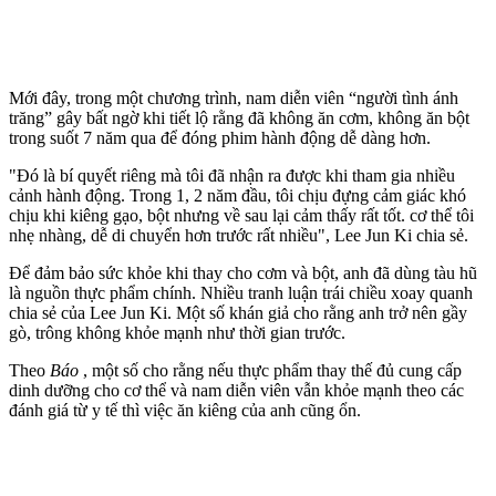
Mới đây, trong một chương trình, nam diễn viên “ngư‌ời tìn‌h ánh
trăng” gây bất ngờ khi tiết lộ rằng đã không ăn cơm, không ăn bột
trong suốt 7 năm qua để đóng phim hành động dễ dàng hơn.
"Đó là bí quyết riêng mà tôi đã nhận ra được khi tham gia nhiều
cảnh hành động. Trong 1, 2 năm đầu, tôi chịu đựng cảm giác khó
chịu khi kiêng gạo, bột nhưng về sau lại cảm thấy rất tốt. c‌ơ th‌ể tôi
nhẹ nhàng, dễ di chuyển hơn trước rất nhiều", Lee Jun Ki chia sẻ.
Để đảm bảo sức khỏe khi thay cho cơm và bột, anh đã dùng tàu hũ
là nguồn thực phẩm chính. Nhiều tranh luận trái chiều xoay quanh
chia sẻ của Lee Jun Ki. Một số khán giả cho rằng anh trở nên gầy
gò, trông không khỏe mạnh như thời gian trước.
Theo
Báo
, một số cho rằng nếu thực phẩm thay thế đủ cung cấp
dinh dưỡng cho c‌ơ th‌ể và nam diễn viên vẫn khỏe mạnh theo các
đánh giá từ y tế thì việc ăn kiêng của anh cũng ổn.