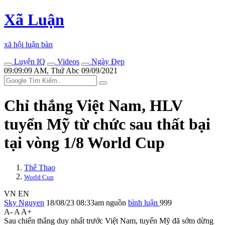
Xã Luận
xã hội luận bàn
Luyện IQ
Videos
Ngày Đẹp
09:09:09 AM, Thứ Abc 09/09/2021
Chỉ thắng Việt Nam, HLV
tuyển Mỹ từ chức sau thất bại
tại vòng 1/8 World Cup
Thể Thao
World Cup
VN
EN
Sky Nguyen
18/08/23 08:33am
nguồn
bình luận
999
A-
A
A+
Sau chiến thắng duy nhất trước Việt Nam, tuyển Mỹ đã sớm dừng