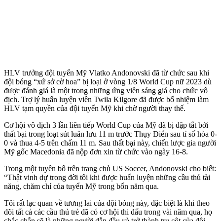
HLV trưởng đội tuyển Mỹ Vlatko Andonovski đã từ chức sau khi
đội bóng “xứ sở cờ hoa” bị loại ở vòng 1/8 World Cup nữ 2023 dù
được đánh giá là một trong những ứng viên sáng giá cho chức vô
địch. Trợ lý huấn luyện viên Twila Kilgore đã được bổ nhiệm làm
HLV tạm quyền của đội tuyển Mỹ khi chờ người thay thế.
Cơ hội vô địch 3 lần liên tiếp World Cup của Mỹ đã bị dập tắt bởi
thất bại trong loạt sút luân lưu 11 m trước Thụy Điển sau tỉ số hòa 0-
0 và thua 4-5 trên chấm 11 m. Sau thất bại này, chiến lược gia người
Mỹ gốc Macedonia đã nộp đơn xin từ chức vào ngày 16-8.
Trong một tuyên bố trên trang chủ US Soccer, Andonovski cho biết:
“Thật vinh dự trong đời tôi khi được huấn luyện những cầu thủ tài
năng, chăm chỉ của tuyển Mỹ trong bốn năm qua.
Tôi rất lạc quan về tương lai của đội bóng này, đặc biệt là khi theo
dõi tất cả các cầu thủ trẻ đã có cơ hội thi đấu trong vài năm qua, họ
chắc chắn sẽ là những người dẫn đầu và trở thành trụ cột của đội