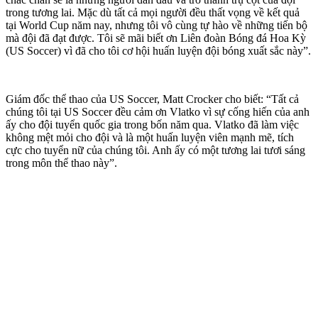
trong tương lai. Mặc dù tất cả mọi người đều thất vọng về kết quả
tại World Cup năm nay, nhưng tôi vô cùng tự hào về những tiến bộ
mà đội đã đạt được. Tôi sẽ mãi biết ơn Liên đoàn Bóng đá Hoa Kỳ
(US Soccer) vì đã cho tôi cơ hội huấn luyện đội bóng xuất sắc này”.
Giám đốc thể thao của US Soccer, Matt Crocker cho biết: “Tất cả
chúng tôi tại US Soccer đều cảm ơn Vlatko vì sự cống hiến của anh
ấy cho đội tuyển quốc gia trong bốn năm qua. Vlatko đã làm việc
không mệt mỏi cho đội và là một huấn luyện viên mạnh mẽ, tích
cực cho tuyển nữ của chúng tôi. Anh ấy có một tương lai tươi sáng
trong môn thể thao này”.