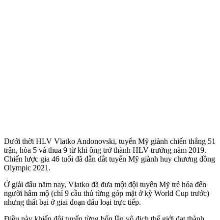
Dưới thời HLV Vlatko Andonovski, tuyển Mỹ giành chiến thắng 51
trận, hòa 5 và thua 9 từ khi ông trở thành HLV trưởng năm 2019.
Chiến lược gia 46 tuổi đã dẫn dắt tuyển Mỹ giành huy chương đồng
Olympic 2021.
Ở giải đấu năm nay, Vlatko đã đưa một đội tuyển Mỹ trẻ hóa đến
người hâm mộ (chỉ 9 cầu thủ từng góp mặt ở kỳ World Cup trước)
nhưng thất bại ở giai đoạn đấu loại trực tiếp.
Điều này khiến đội tuyển từng bốn lần vô địch thế giới đạt thành