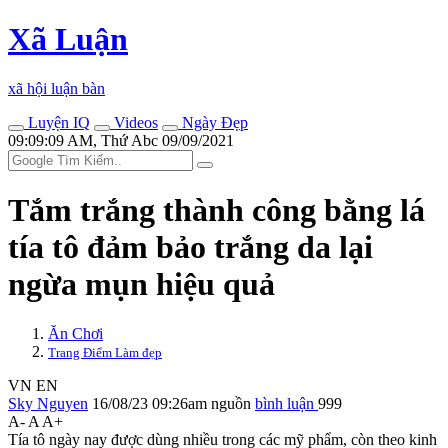
Xã Luận
xã hội luận bàn
Luyện IQ
Videos
Ngày Đẹp
09:09:09 AM, Thứ Abc 09/09/2021
Tắm trắng thành công bằng lá
tía tô đảm bảo trắng da lại
ngừa mụn hiệu quả
Ăn Chơi
Trang Điểm Làm đẹp
VN
EN
Sky Nguyen
16/08/23 09:26am
nguồn
bình luận
999
A-
A
A+
Tía tô ngày nay được dùng nhiều trong các mỹ phẩm, còn theo kinh