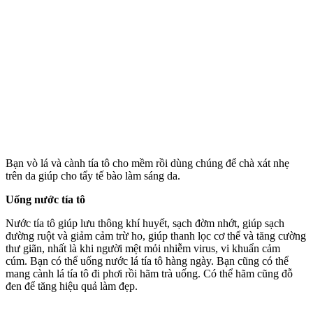
Bạn vò lá và cành tía tô cho mềm rồi dùng chúng để chà xát nhẹ
trên da giúp cho tẩy tế bào làm sáng da.
Uống nước tía tô
Nước tía tô giúp lưu thông khí huyết, sạch đờm nhớt, giúp sạch
đường ruột và giảm cảm trừ ho, giúp thanh lọc c‌ơ th‌ể và tăng cường
thư giãn, nhất là khi người mệt mỏi nhiễm virus, vi khuẩn cảm
cúm. Bạn có thể uống nước lá tía tô hàng ngày. Bạn cũng có thể
mang cành lá tía tô đi phơi rồi hãm trà uống. Có thể hãm cũng đỗ
đen để tăng hiệu quả làm đẹp.