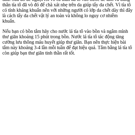
thân tía tô đã vò đó để chà xát nhẹ trên da giúp tẩy da chết. Vì tía tô
có tính kháng khuẩn nên với những người có lớp da chết dày thì đây
là cách tẩy da chết vật lý an toàn và không lo nguy cơ nhiễm
khuẩn.
Nếu bạn có bồn tắm hãy cho nước lá tía tô vào bồn và ngâm mình
thư giãn khoảng 15 phút trong bồn. Nước lá tía tô tác động tăng
cường lưu thông máu huyết giúp thư giãn. Bạn nên thực hiện bài
tắm này khoảng 3-4 lần mỗi tuần để đạt hiệu quả. Tắm bằng lá tía tô
còn giúp bạn thư giãn tinh thần rất tốt.