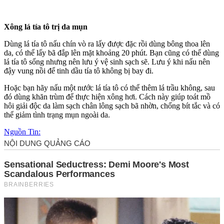
Xông lá tía tô trị da mụn
Dùng lá tía tô nấu chín vò ra lấy được đặc rồi dùng bông thoa lên
da, có thể lấy bã đắp lên mặt khoảng 20 phút. Bạn cũng có thể dùng
lá tía tô sống nhưng nên lưu ý vệ sinh sạch sẽ. Lưu ý khi nấu nên
đậy vung nồi để tinh dầu tía tô không bị bay đi.
Hoặc bạn hãy nấu một nước lá tía tô có thể thêm lá trầu không, sau
đó dùng khăn trùm để thực hiện xông hơi. Cách này giúp toát mồ
hôi giải độc da làm sạch chân lông sạch bã nhờn, chống bít tắc và có
thể giảm tình trạng mụn ngoài da.
Nguồn Tin: