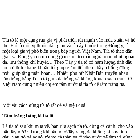
Tía tô là một dạng rau gia vị phát triển rất mạnh vào mùa xuân và hè
thu. Đó là một vị thuốc dân gian và là cây thuốc trong Đông y, là
một loại gia vị phổ biến trong bếp người Việt Nam. Tía tô theo dân
gian và Đông y có côn dụng giải cảm, trị mẩn ngứa mụn nhọt ngoài
da, lưu thông khí huyết… Theo Tây y tía tô có hàm lượng tinh dầu
lớn có tính kháng khuẩn tốt giúp giảm tiết dịch nhầy, chống đông
máu giúp tăng tuần hoàn… Nhiều phụ nữ Nhật Bản truyền nhau
tắm trắng bằng lá tía tô giúp da trắng và kháng khuẩn sạch mụn. Ở
Việt Nam cũng nhiều chị em tắm nước lá tía tô để làm trắng da.
Một vài cách dùng tía tô rất dễ và hiệu quả
Tắm trắng bằng lá tía tô
Lá tía tô sau khi mua về, bạn rửa sạch tía tô, dùng cả cành, cho vào
nấu lấy nước. Trong khi nấu nhớ đậy vung để không bị bay tinh
dầu. Sau đó để nguội rồi vò cả thân tía tô vào nước để tắm và dùng