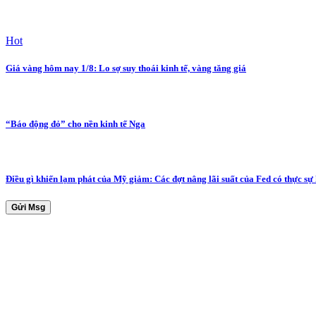
Hot
Giá vàng hôm nay 1/8: Lo sợ suy thoái kinh tế, vàng tăng giá
“Báo động đỏ” cho nền kinh tế Nga
Điều gì khiến lạm phát của Mỹ giảm: Các đợt nâng lãi suất của Fed có thực sự
Gửi Msg