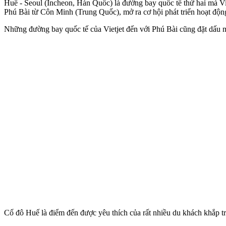
Huế - Seoul (Incheon, Hàn Quốc) là đường bay quốc tế thứ hai mà Vie
Phú Bài từ Côn Minh (Trung Quốc), mở ra cơ hội phát triển hoạt độ
Những đường bay quốc tế của Vietjet đến với Phú Bài cũng đặt dấu mố
Cố đô Huế là điểm đến được yêu thích của rất nhiều du khách khắp t