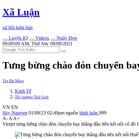
Xã Luận
xã hội luận bàn
Luyện IQ
Videos
Ngày Đẹp
09:09:09 AM, Thứ Abc 09/09/2021
Tưng bừng chào đón chuyến bay 
Tin Đà Nẵng
Kinh Tế
Thị trường Thế Giới
VN
EN
Sky Nguyen
01/08/23 02:49pm
nguồn
bình luận
999
A-
A
A+
Vietjet tưng bừng chào đón chuyến bay thẳng đầu tiên kết nối cố đô