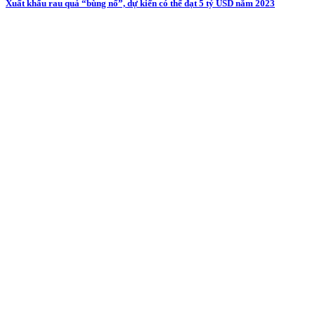
Xuất khẩu rau quả “bùng nổ”, dự kiến có thể đạt 5 tỷ USD năm 2023