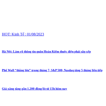
HOT: Kinh Tế : 01/08/2023
Hà Nội: Làm rõ thông tin quận Hoàn Kiếm thuộc diện phải sắp xếp
Phố Wall “thắng lớn” trong tháng 7, S&P 500, Nasdaq tăng 5 tháng liên tiếp
Giá xăng tăng gần 1.200 đồng/lít từ 15h hôm nay