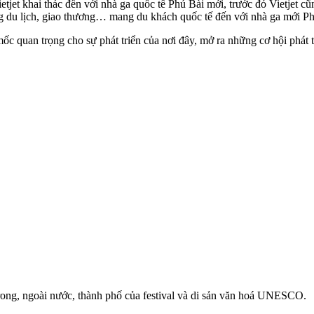
tjet khai thác đến với nhà ga quốc tế Phú Bài mới, trước đó Vietjet c
ng du lịch, giao thương… mang du khách quốc tế đến với nhà ga mới P
c quan trọng cho sự phát triển của nơi đây, mở ra những cơ hội phát t
rong, ngoài nước, thành phố của festival và di sản văn hoá UNESCO.