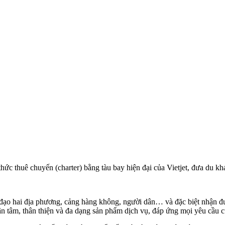
hức thuê chuyến (charter) bằng tàu bay hiện đại của Vietjet, đưa du k
h đạo hai địa phương, cảng hàng không, người dân… và đặc biệt nhậ
n tận tâm, thân thiện và đa dạng sản phẩm dịch vụ, đáp ứng mọi yêu cầu 