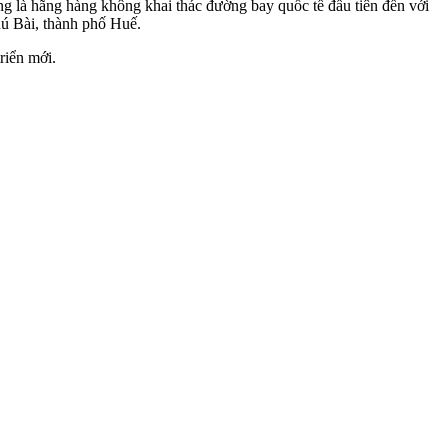
ũng là hãng hàng không khai thác đường bay quốc tế đầu tiên đến với
hú Bài, thành phố Huế.
riển mới.