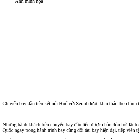
Ảnh minh họa
Chuyến bay đầu tiên kết nối Huế với Seoul được khai thác theo hình t
Những hành khách trên chuyến bay đầu tiên được chào đón bởi lãn
Quốc ngay trong hành trình bay cùng đội tàu bay hiện đại, tiế‌p viê‌