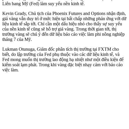
Liên bang Mỹ (Fed) làm suy yếu nền kinh tế.
Kevin Grady, Chủ tịch của Phoenix Futures and Options nhận định,
giá vàng vẫn duy trì ở mức hiện tại bất chấp những phản ứng với dữ
liệu kinh tế sắp tới. Chỉ cần một dấu hiệu nhỏ cho thấy sự suy yếu
của nền kinh tế cũng sẽ hỗ trợ giá vàng. Trong thời gian tới, thị
trường vàng sẽ chú ý đến dữ liệu báo cáo việc làm phi nông nghiệp
tháng 7 của Mỹ.
Lukman Otunuga, Giám đốc phân tích thị trường tại FXTM cho
biết, do lập trường của Fed phụ thuộc vào các dữ liệu kinh tế, và
Fed mong muốn thị trường lao động hạ nhiệt như một điều kiện để
kiểm soát lạm phát. Trong khi vàng đặc biệt nhạ‌y cả‌m với báo cáo
việc làm.