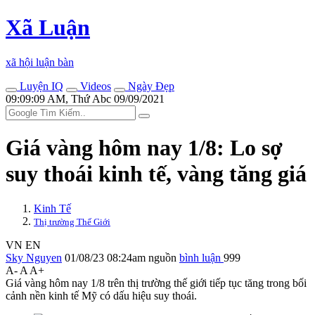
Xã Luận
xã hội luận bàn
Luyện IQ
Videos
Ngày Đẹp
09:09:09 AM, Thứ Abc 09/09/2021
Giá vàng hôm nay 1/8: Lo sợ
suy thoái kinh tế, vàng tăng giá
Kinh Tế
Thị trường Thế Giới
VN
EN
Sky Nguyen
01/08/23 08:24am
nguồn
bình luận
999
A-
A
A+
Giá vàng hôm nay 1/8 trên thị trường thế giới tiếp tục tăng trong bối
cảnh nền kinh tế Mỹ có dấu hiệu suy thoái.