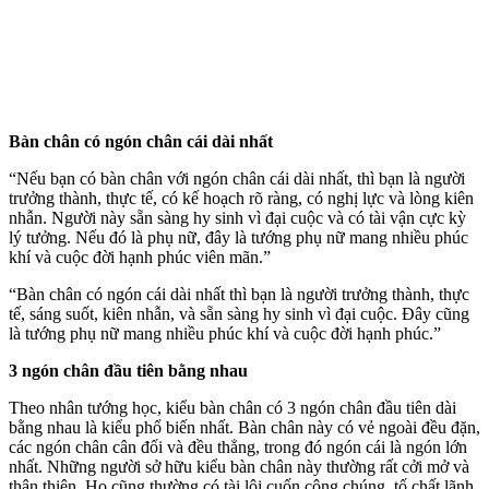
Bàn chân có ngón chân cái dài nhất
“Nếu bạn có bàn chân với ngón chân cái dài nhất, thì bạn là người
trưởng thành, thực tế, có kế hoạch rõ ràng, có nghị lực và lòng kiên
nhẫn. Người này sẵn sàng hy sinh vì đại cuộc và có tài vận cực kỳ
lý tưởng. Nếu đó là phụ nữ, đây là tướng phụ nữ mang nhiều phúc
khí và cuộc đời hạnh phúc viên mãn.”
“Bàn chân có ngón cái dài nhất thì bạn là người trưởng thành, thực
tế, sáng suốt, kiên nhẫn, và sẵn sàng hy sinh vì đại cuộc. Đây cũng
là tướng phụ nữ mang nhiều phúc khí và cuộc đời hạnh phúc.”
3 ngón chân đầu tiên bằng nhau
Theo nhân tướng học, kiểu bàn chân có 3 ngón chân đầu tiên dài
bằng nhau là kiểu phổ biến nhất. Bàn chân này có vẻ ngoài đều đặn,
các ngón chân cân đối và đều thẳng, trong đó ngón cái là ngón lớn
nhất. Những người sở hữu kiểu bàn chân này thường rất cởi mở và
thân thiện. Họ cũng thường có tài lôi cuốn công chúng, tố chất lãnh