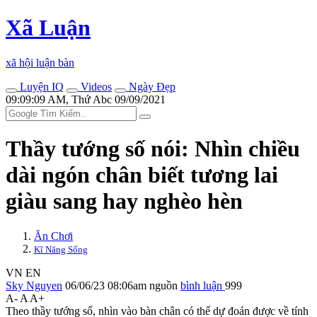
Xã Luận
xã hội luận bàn
Luyện IQ
Videos
Ngày Đẹp
09:09:09 AM, Thứ Abc 09/09/2021
Thầy tướng số nói: Nhìn chiều
dài ngón chân biết tương lai
giàu sang hay nghèo hèn
Ăn Chơi
Kĩ Năng Sống
VN
EN
Sky Nguyen
06/06/23 08:06am
nguồn
bình luận
999
A-
A
A+
Theo thầy tướng số, nhìn vào bàn chân có thể dự đoán được về tính