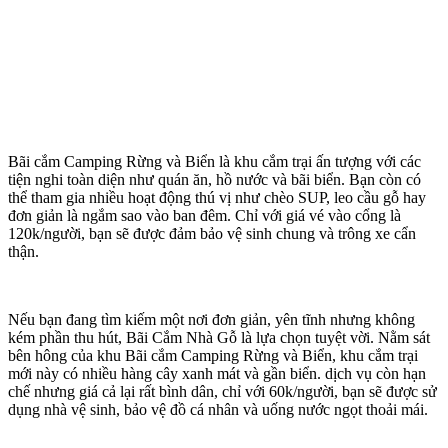
Bãi cắm Camping Rừng và Biển là khu cắm trại ấn tượng với các
tiện nghi toàn diện như quán ăn, hồ nước và bãi biển. Bạn còn có
thể tham gia nhiều hoạt động thú vị như chèo SUP, leo cầu gỗ hay
đơn giản là ngắm sao vào ban đêm. Chỉ với giá vé vào cổng là
120k/người, bạn sẽ được đảm bảo vệ sinh chung và trông xe cẩn
thận.
Nếu bạn đang tìm kiếm một nơi đơn giản, yên tĩnh nhưng không
kém phần thu hút, Bãi Cắm Nhà Gỗ là lựa chọn tuyệt vời. Nằm sát
bên hông của khu Bãi cắm Camping Rừng và Biển, khu cắm trại
mới này có nhiều hàng cây xanh mát và gần biển. dịch vụ còn hạn
chế nhưng giá cả lại rất bình dân, chỉ với 60k/người, bạn sẽ được sử
dụng nhà vệ sinh, bảo vệ đồ cá nhân và uống nước ngọt thoải mái.