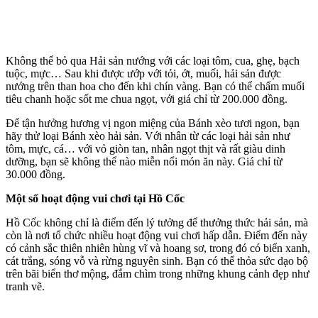
Không thể bỏ qua Hải sản nướng với các loại tôm, cua, ghẹ, bạch
tuộc, mực… Sau khi được ướp với tỏi, ớt, muối, hải sản được
nướng trên than hoa cho đến khi chín vàng. Bạn có thể chấm muối
tiêu chanh hoặc sốt me chua ngọt, với giá chỉ từ 200.000 đồng.
Để tận hưởng hương vị ngon miệng của Bánh xèo tươi ngon, bạn
hãy thử loại Bánh xèo hải sản. Với nhân từ các loại hải sản như
tôm, mực, cá… với vỏ giòn tan, nhân ngọt thịt và rất giàu dinh
dưỡng, bạn sẽ không thể nào miễn nổi món ăn này. Giá chỉ từ
30.000 đồng.
Một số hoạt động vui chơi tại Hồ Cốc
Hồ Cốc không chỉ là điểm đến lý tưởng để thưởng thức hải sản, mà
còn là nơi tổ chức nhiều hoạt động vui chơi hấp dẫn. Điểm đến này
có cảnh sắc thiên nhiên hùng vĩ và hoang sơ, trong đó có biển xanh,
cát trắng, sóng vỗ và rừng nguyên sinh. Bạn có thể thỏa sức dạo bộ
trên bãi biển thơ mộng, đắm chìm trong những khung cảnh đẹp như
tranh vẽ.