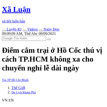
Xã Luận
xã hội luận bàn
Luyện IQ
Videos
Ngày Đẹp
09:09:09 AM, Thứ Abc 09/09/2021
Điểm cắm trại ở Hồ Cốc thú vị
cách TP.HCM không xa cho
chuyến nghỉ lễ dài ngày
Tin TP Hồ Chí Minh
Thế Giới
Du Lịch Khám Phá
VN
EN