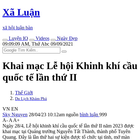
Xã Luận
xã hội luận bàn
Luyện IQ
Videos
Ngày Đẹp
09:09:09 AM, Thứ Abc 09/09/2021
Khai mạc Lễ hội Khinh khí cầu
quốc tế lần thứ II
Thế Giới
Du Lịch Khám Phá
VN
EN
Sky Nguyen
28/04/23 10:12am
nguồn
bình luận
999
A-
A
A+
Ngày 28/4, Lễ hội khinh khí cầu quốc tế lần thứ II năm 2023 được
khai mạc tại Quảng trường Nguyễn Tất Thành, thành phố Tuyên
Quang. Đây là lần thứ hai sự kiện được tổ chức tại tỉnh, mở màn