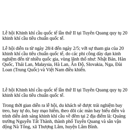
Lễ hội Khinh khí cầu quốc tế lần thứ II tại Tuyên Quang quy tụ 20
khinh khí cầu tiêu chuẩn quốc tế.
Lễ hội diễn ra từ ngày 28/4 đến ngày 2/5; với sự tham gia của 20
khinh khí cầu tiêu chuẩn quốc tế, do các phi công dày dạn kinh
nghiệm đến từ nhiều quốc gia, vùng lãnh thổ như: Nhật Bản, Hàn
Quốc, Thái Lan, Malaysia, Hà Lan, Ấn Độ, Slovakia, Nga, Đài
Loan (Trung Quốc) và Việt Nam điều khiển.
Lễ hội Khinh khí cầu quốc tế lần thứ II tại Tuyên Quang quy tụ 20
khinh khí cầu tiêu chuẩn quốc tế.
Trong thời gian diễn ra lễ hội, du khách sẽ được trải nghiệm bay
treo, bay tự do, bay mạo hiểm, theo dõi các màn bay biểu diễn và
trình diễn ánh sáng khinh khí cầu về đêm tại 2 địa điểm là: Quảng
trường Nguyễn Tất Thành, thành phố Tuyên Quang và sân vận
động Nà Tông, xã Thượng Lâm, huyện Lâm Bình.