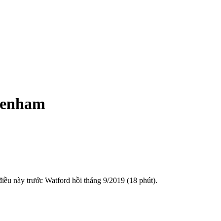
ttenham
điều này trước Watford hồi tháng 9/2019 (18 phút).