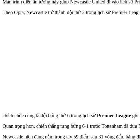
Màn trình diễn ấn tượng này giúp Newcastle United đi vào lịch sử P
Theo Opta, Newcastle trở thành đội thứ 2 trong lịch sử Premier Leag
chích chòe cũng là đội bóng thứ 6 trong lịch sử
Premier League
ghi 
Quan trọng hơn, chiến thắng tưng bừng 6-1 trước Tottenham đã đưa N
Newcastle hiện đang nắm trong tay 59 điểm sau 31 vòng đấu, bằng đ