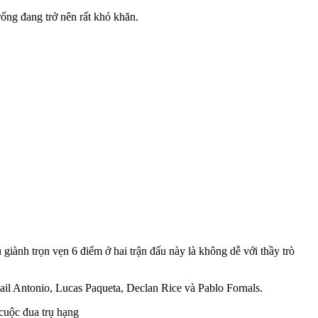
ống đang trở nên rất khó khăn.
 giành trọn vẹn 6 điểm ở hai trận đấu này là không dễ với thầy trò
il Antonio, Lucas Paqueta, Declan Rice và Pablo Fornals.
cuộc đua trụ hạng