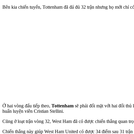
Bên kia chiến tuyến, Tottenham đã đá đủ 32 trận nhưng họ mới chỉ có
Ở hai vòng đấu tiếp theo,
Tottenham
sẽ phải đối mặt với hai đối thủ
huấn luyện viên Cristian Stellini.
Cũng ở loạt trận vòng 32, West Ham đã có được chiến thắng quan tr
Chiến thắng này giúp West Ham United có được 34 điểm sau 31 trận đ