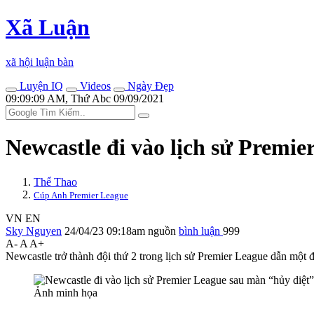
Xã Luận
xã hội luận bàn
Luyện IQ
Videos
Ngày Đẹp
09:09:09 AM, Thứ Abc 09/09/2021
Newcastle đi vào lịch sử Premi
Thể Thao
Cúp Anh Premier League
VN
EN
Sky Nguyen
24/04/23 09:18am
nguồn
bình luận
999
A-
A
A+
Newcastle trở thành đội thứ 2 trong lịch sử Premier League dẫn một 
Ảnh minh họa