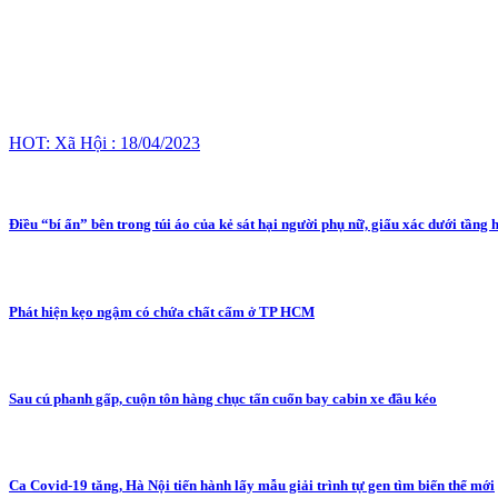
HOT: Xã Hội : 18/04/2023
Điều “bí ẩn” bên trong túi áo của kẻ sát hại người phụ nữ, giấu xác dưới tầng
Phát hiện kẹo ngậm có chứa chất cấm ở TP HCM
Sau cú phanh gấp, cuộn tôn hàng chục tấn cuốn bay cabin xe đầu kéo
Ca Covid-19 tăng, Hà Nội tiến hành lấy mẫu giải trình tự gen tìm biến thể mới