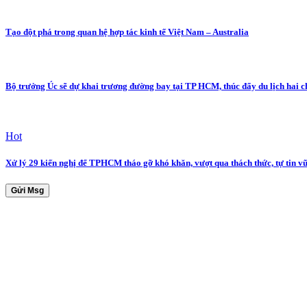
Tạo đột phá trong quan hệ hợp tác kinh tế Việt Nam – Australia
Bộ trưởng Úc sẽ dự khai trương đường bay tại TP HCM, thúc đẩy du lịch hai c
Hot
Xử lý 29 kiến nghị để TPHCM tháo gỡ khó khăn, vượt qua thách thức, tự tin vữ
Gửi Msg