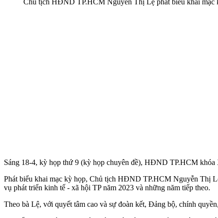
Chủ tịch HĐND TP.HCM Nguyễn Thị Lệ phát biểu khai mạc k
Sáng 18-4, kỳ họp thứ 9 (kỳ họp chuyên đề), HĐND TP.HCM khóa X
Phát biểu khai mạc kỳ họp, Chủ tịch HĐND TP.HCM Nguyễn Thị Lệ cho
vụ phát triển kinh tế - xã hội TP năm 2023 và những năm tiếp theo.
Theo bà Lệ, với quyết tâm cao và sự đoàn kết, Đảng bộ, chính quyền