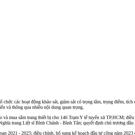
hức các hoạt động khảo sát, giám sát có trọng tâm, trọng điểm, tích 
iến và thông qua nhiều nội dung quan trọng.
 tạo và mua sắm trang thiết bị cho 146 Trạm Y tế tuyến xã TP.HCM; đ
ghĩa trang Liệt sĩ Bình Chánh - Bình Tân; quyết định chủ trương đầu t
 đoạn 2021 - 2025; điều chỉnh, bổ sung kế hoạch đầu tư công năm 2023