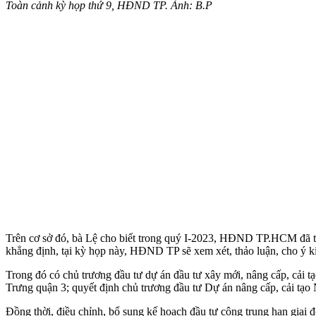
Toàn cảnh kỳ họp thứ 9, HĐND TP. Ảnh: B.P
Trên cơ sở đó, bà Lệ cho biết trong quý I-2023, HĐND TP.HCM đã tổ c
khẳng định, tại kỳ họp này, HĐND TP sẽ xem xét, thảo luận, cho ý k
Trong đó có chủ trương đầu tư dự án đầu tư xây mới, nâng cấp, cải
Trưng quận 3; quyết định chủ trương đầu tư Dự án nâng cấp, cải tạo N
Đồng thời, điều chỉnh, bổ sung kế hoạch đầu tư công trung hạn giai