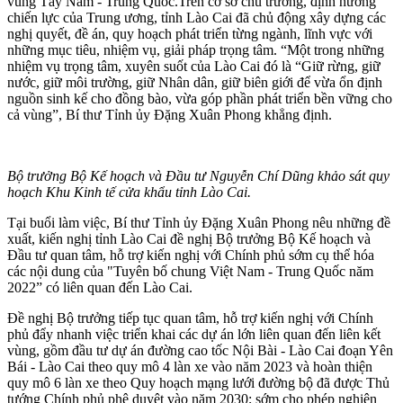
vùng Tây Nam - Trung Quốc.Trên cơ sở chủ trương, định hướng
chiến lực của Trung ương, tỉnh Lào Cai đã chủ động xây dựng các
nghị quyết, đề án, quy hoạch phát triển từng ngành, lĩnh vực với
những mục tiêu, nhiệm vụ, giải pháp trọng tâm. “Một trong những
nhiệm vụ trọng tâm, xuyên suốt của Lào Cai đó là “Giữ rừng, giữ
nước, giữ môi trường, giữ Nhân dân, giữ biên giới để vừa ổn định
nguồn sinh kế cho đồng bào, vừa góp phần phát triển bền vững cho
cả vùng”, Bí thư Tỉnh ủy Đặng Xuân Phong khẳng định.
Bộ trưởng Bộ Kế hoạch và Đầu tư Nguyễn Chí Dũng khảo sát quy
hoạch Khu Kinh tế cửa khẩu tỉnh Lào Cai.
Tại buổi làm việc, Bí thư Tỉnh ủy Đặng Xuân Phong nêu những đề
xuất, kiến nghị tỉnh Lào Cai đề nghị Bộ trưởng Bộ Kế hoạch và
Đầu tư quan tâm, hỗ trợ kiến nghị với Chính phủ sớm cụ thể hóa
các nội dung của "Tuyên bố chung Việt Nam - Trung Quốc năm
2022” có liên quan đến Lào Cai.
Đề nghị Bộ trưởng tiếp tục quan tâm, hỗ trợ kiến nghị với Chính
phủ đẩy nhanh việc triển khai các dự án lớn liên quan đến liên kết
vùng, gồm đầu tư dự án đường cao tốc Nội Bài - Lào Cai đoạn Yên
Bái - Lào Cai theo quy mô 4 làn xe vào năm 2023 và hoàn thiện
quy mô 6 làn xe theo Quy hoạch mạng lưới đường bộ đã được Thủ
tướng Chính phủ phê duyệt vào năm 2030; sớm cho phép nghiên