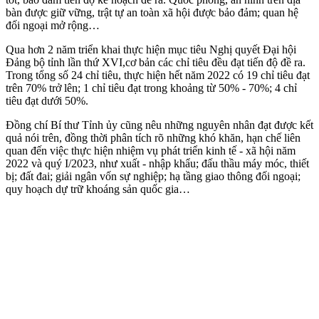
bàn được giữ vững, trật tự an toàn xã hội được bảo đảm; quan hệ
đối ngoại mở rộng…
Qua hơn 2 năm triển khai thực hiện mục tiêu Nghị quyết Đại hội
Đảng bộ tỉnh lần thứ XVI,cơ bản các chỉ tiêu đều đạt tiến độ đề ra.
Trong tổng số 24 chỉ tiêu, thực hiện hết năm 2022 có 19 chỉ tiêu đạt
trên 70% trở lên; 1 chỉ tiêu đạt trong khoảng từ 50% - 70%; 4 chỉ
tiêu đạt dưới 50%.
Đồng chí Bí thư Tỉnh ủy cũng nêu những nguyên nhân đạt được kết
quả nói trên, đồng thời phân tích rõ những khó khăn, hạn chế liên
quan đến việc thực hiện nhiệm vụ phát triển kinh tế - xã hội năm
2022 và quý I/2023, như xuất - nhập khẩu; đấu thầu máy móc, thiết
bị; đất đai; giải ngân vốn sự nghiệp; hạ tầng giao thông đối ngoại;
quy hoạch dự trữ khoáng sản quốc gia…