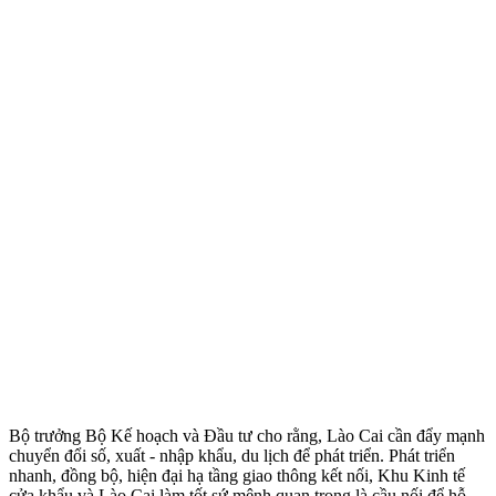
Bộ trưởng Bộ Kế hoạch và Đầu tư cho rằng, Lào Cai cần đẩy mạnh
chuyển đổi số, xuất - nhập khẩu, du lịch để phát triển. Phát triển
nhanh, đồng bộ, hiện đại hạ tầng giao thông kết nối, Khu Kinh tế
cửa khẩu và Lào Cai làm tốt sứ mệnh quan trọng là cầu nối để hỗ