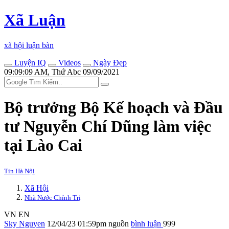
Xã Luận
xã hội luận bàn
Luyện IQ
Videos
Ngày Đẹp
09:09:09 AM, Thứ Abc 09/09/2021
Bộ trưởng Bộ Kế hoạch và Đầu
tư Nguyễn Chí Dũng làm việc
tại Lào Cai
Tin Hà Nội
Xã Hội
Nhà Nước Chính Trị
VN
EN
Sky Nguyen
12/04/23 01:59pm
nguồn
bình luận
999