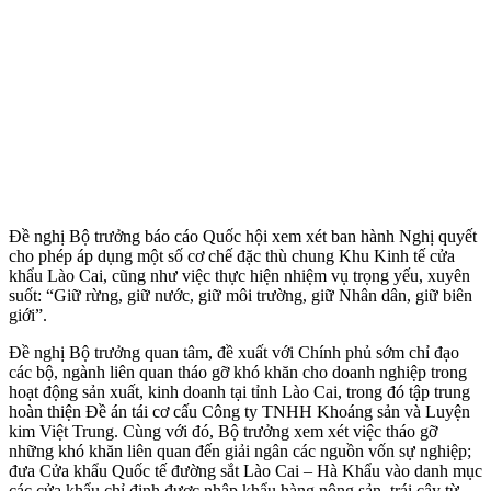
Đề nghị Bộ trưởng báo cáo Quốc hội xem xét ban hành Nghị quyết
cho phép áp dụng một số cơ chế đặc thù chung Khu Kinh tế cửa
khẩu Lào Cai, cũng như việc thực hiện nhiệm vụ trọng yếu, xuyên
suốt: “Giữ rừng, giữ nước, giữ môi trường, giữ Nhân dân, giữ biên
giới”.
Đề nghị Bộ trưởng quan tâm, đề xuất với Chính phủ sớm chỉ đạo
các bộ, ngành liên quan tháo gỡ khó khăn cho doanh nghiệp trong
hoạt động sản xuất, kinh doanh tại tỉnh Lào Cai, trong đó tập trung
hoàn thiện Đề án tái cơ cấu Công ty TNHH Khoáng sản và Luyện
kim Việt Trung. Cùng với đó, Bộ trưởng xem xét việc tháo gỡ
những khó khăn liên quan đến giải ngân các nguồn vốn sự nghiệp;
đưa Cửa khẩu Quốc tế đường sắt Lào Cai – Hà Khẩu vào danh mục
các cửa khẩu chỉ định được nhập khẩu hàng nông sản, trái cây từ