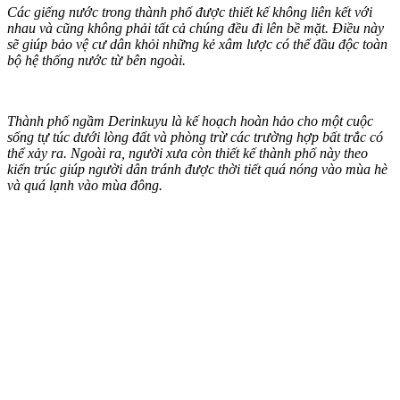
Các giếng nước trong thành phố được thiết kế không liên kết với
nhau và cũng không phải tất cả chúng đều đi lên bề mặt. Điều này
sẽ giúp bảo vệ cư dân khỏi những kẻ xâ‌m lượ‌c có thể đầ‌u độ‌c toàn
bộ hệ thống nước từ bên ngoài.
Thành phố ngầm Derinkuyu là kế hoạch hoàn hảo cho một cuộc
sống tự túc dưới lòng đất và phòng trừ các trường hợp bất trắc có
thể xảy ra. Ngoài ra, người xưa còn thiết kế thành phố này theo
kiến trúc giúp người dân tránh được thời tiết quá nóng vào mùa hè
và quá lạnh vào mùa đông.