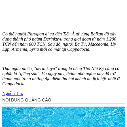
Có thể người Phrygian di cư đến Tiểu Á từ vùng Balkan đã xây
dựng thành phố ngầm Derinkuyu trong giai đoạn từ năm 1.200
TCN đến năm 800 TCN. Sau đó, người Ba Tư, Macedonia, Hy
Lạp, Armenia, Syria mới có mặt tại Cappadocia.
Thật ngẫu nhiên, "derin kuyu" trong là tiếng Thổ Nhĩ Kỳ cũng có
nghĩa là "giếng sâu". Và ngày nay, thành phố ngầm này đã trở
thành một trong những địa điểm thu hút khách du lịch bậc nhất ở
Cappadocia.
Nguồn Tin: