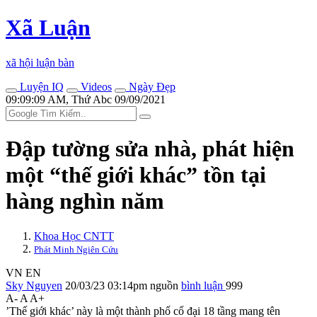
Xã Luận
xã hội luận bàn
Luyện IQ
Videos
Ngày Đẹp
09:09:09 AM, Thứ Abc 09/09/2021
Đập tường sửa nhà, phát hiện
một “thế giới khác” tồn tại
hàng nghìn năm
Khoa Học CNTT
Phát Minh Ngiên Cứu
VN
EN
Sky Nguyen
20/03/23 03:14pm
nguồn
bình luận
999
A-
A
A+
’Thế giới khác’ này là một thành phố cổ đại 18 tầng mang tên