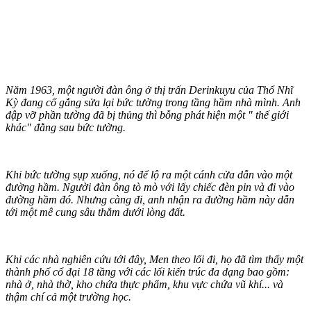
Năm 1963, một người đàn ông ở thị trấn Derinkuyu của Thổ Nhĩ
Kỳ đang cố gắng sửa lại bức tường trong tầng hầm nhà mình. Anh
đập vỡ phần tường đã bị thủng thì bỗng phát hiện một " thế giới
khác" đằng sau bức tường.
Khi bức tường sụp xuống, nó để lộ ra một cánh cửa dẫn vào một
đường hầm. Người đàn ông tò mò với lấy chiếc đèn pin và đi vào
đường hầm đó. Nhưng càng đi, anh nhận ra đường hầm này dẫn
tới một mê cung sâu thẳm dưới lòng đất.
Khi các nhà nghiên cứu tới đây, Men theo lối đi, họ đã tìm thấy một
thành phố cổ đại 18 tầng với các lối kiến trúc đa dạng bao gồm:
nhà ở, nhà thờ, kho chứa thực phẩm, khu vực chứa vũ khí... và
thậm chí cả một trường học.