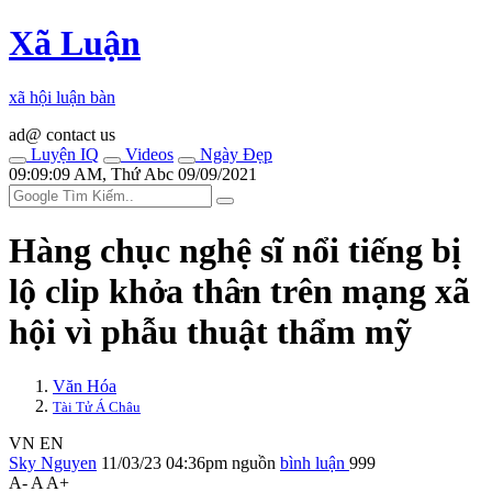
Xã Luận
xã hội luận bàn
ad@ contact us
Luyện IQ
Videos
Ngày Đẹp
09:09:09 AM, Thứ Abc 09/09/2021
Hàng chục nghệ sĩ nổi tiếng bị
lộ clip khỏ‌ּa thâ‌ּn trên mạng xã
hội vì phẫu thuật thẩm mỹ
Văn Hóa
Tài Tử Á Châu
VN
EN
Sky Nguyen
11/03/23 04:36pm
nguồn
bình luận
999
A-
A
A+