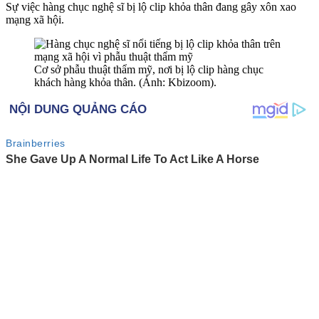
Sự việc hàng chục nghệ sĩ bị lộ clip khỏ‌ּa thâ‌ּn đang gây xôn xao
mạng xã hội.
Cơ sở phẫu thuật thẩm mỹ, nơi bị lộ clip hàng chục
khách hàng khỏ‌ּa thâ‌ּn. (Ảnh: Kbizoom).