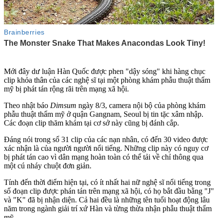
Mới đây dư luận Hàn Quốc được phen "dậy sóng" khi hàng chục
clip khỏ‌ּa thâ‌ּn của các nghệ sĩ tại một phòng khám phẫu thuật thẩm
mỹ bị phát tán rộng rãi trên mạng xã hội.
Theo nhật báo
Dimsum
ngày 8/3, camera nội bộ của phòng khám
phẫu thuật thẩm mỹ ở quận Gangnam, Seoul bị tin tặc xâm nhập.
Các đoạn clip thăm khám tại cơ sở này cũng bị đánh cắp.
Đáng nói trong số 31 clip của các nạn nhân, có đến 30 video được
xác nhận là của người người nổi tiếng. Những clip này có nguy cơ
bị phát tán cao vì dân mạng hoàn toàn có thể tải về chỉ thông qua
một cú nháy chuột đơn giản.
Tính đến thời điểm hiện tại, có ít nhất hai nữ nghệ sĩ nổi tiếng trong
số đoạn clip được phán tán trên mạng xã hội, có họ bắt đầu bằng "J"
và "K" đã bị nhận diện. Cả hai đều là những tên tuổi hoạt động lâu
năm trong ngành giải trí xứ Hàn và từng thừa nhận phẫu thuật thẩm
mỹ.