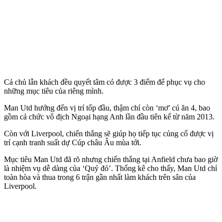
Cả chủ lẫn khách đều quyết tâm có được 3 điểm để phục vụ cho
những mục tiêu của riêng mình.
Man Utd hướng đến vị trí tốp đầu, thậm chí còn ‘mơ’ cú ăn 4, bao
gồm cả chức vô địch Ngoại hạng Anh lần đầu tiên kể từ năm 2013.
Còn với Liverpool, chiến thắng sẽ giúp họ tiếp tục củng cố được vị
trí cạnh tranh suất dự Cúp châu Âu mùa tới.
Mục tiêu Man Utd đã rõ nhưng chiến thắng tại Anfield chưa bao giờ
là nhiệm vụ dễ dàng của ‘Quỷ đỏ’. Thống kê cho thấy, Man Utd chỉ
toàn hòa và thua trong 6 trận gần nhất làm khách trên sân của
Liverpool.