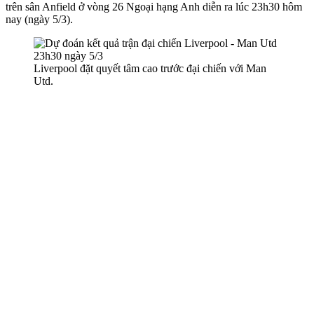
trên sân Anfield ở vòng 26 Ngoại hạng Anh diễn ra lúc 23h30 hôm
nay (ngày 5/3).
Liverpool đặt quyết tâm cao trước đại chiến với Man
Utd.