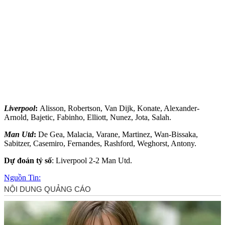
Liverpool
:
Alisson, Robertson, Van Dijk, Konate, Alexander-
Arnold, Bajetic, Fabinho, Elliott, Nunez, Jota, Salah.
Man Utd
:
De Gea, Malacia, Varane, Martinez, Wan-Bissaka,
Sabitzer, Casemiro, Fernandes, Rashford, Weghorst, Antony.
Dự đoán tỷ số
: Liverpool 2-2 Man Utd.
Nguồn Tin: