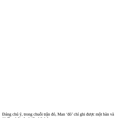
Đáng chú ý, trong chuỗi trận đó, Man ‘đỏ’ chỉ ghi được một bàn và