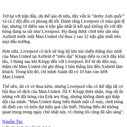
Trở lại với trận đấu, dù thế nào đi nữa, đây vẫn là “derby Anh quốc”
và cả 2 đội đều có phong độ tốt. Đành rằng Liverpool có mùa giải tệ
hại, nhưng 10 điểm sau 4 trận gần nhất là kết quả không tồi với đội
bóng đang sa sút như Liverpool. Họ đang được chơi trên sân nhà
Anfield trước một Man.United chỉ thua 2 sau 32 trận gần nhất trên
mọi đấu trường.
Hơn nữa, Liverpool có lịch sử ủng hộ khi mà chiến thắng duy nhất
của Man.United tại Anfield ở “triều đại” Klopp diễn ra cách đây khá
lâu, 3 tháng sau khi Klopp đến với Liverpool. Kể từ đó đến nay,
thậm chí Man.United chỉ ghi đúng 1 bàn thắng khi đến Anfield làm
khách. Trong khi đó, chỉ mình Salah đã có 10 bàn vào lưới
Man.United.
Thế nên, dù có vẻ thua kém, nhưng Liverpool vẫn có thể dập tắt cơ
hội đua vô địch của Man.United. HLV Klopp thừa nhận, ông rất ấn
tượng với đội bóng của Erik ten Hag, nhưng không đánh giá thấp
đội của mình: “Man.United đang biến thành một cỗ máy, chơi bóng
đá đỉnh cao và luôn đạt hiệu quả cần thiết. Nhưng điều đó không
quan trọng trong ngày chủ nhật này, vì chúng tôi cũng đã sẵn sàng”.
Nguồn Tin: