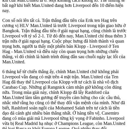
khi của Man.United là 0. Một khoảng cách khổng lồ. Thế nhưng sẽ
bất ngờ khi biết Man.United đang hơn Liverpool đến 10 điểm hiện
nay.
Con số nói lên tất cả. Trận thắng đầu tiên của Erik ten Hag trên
cương vị HLV Man.United là trước Liverpool trong trận giao hữu ở
Bangkok. Trận thắng đầu tiên ở giải ngoại hạng, cũng chính là trước
Liverpool với tỷ số 2-1. Từ đó đến nay, Man.United chỉ thua thêm 3
trận nữa ở giải ngoại hạng. Cuộc phục hưng đã hình thành và quan
trọng hơn, người ta thấy một phiên bản Klopp - Liverpool ở Ten
Hag - Man.United và điều này còn quan trọng hơn những chiến
thắng, vì đó chính là hành trình đúng đắn sau chuỗi ngày lạc lối của
Man.United.
6 tháng kể từ chiến thắng ấy, chính Man.United chứ không phải
Liverpool vẫn đang có mặt trên 4 mặt trận. Man.United của Ten
Hag đã thay thế Liverpool của Klopp với tư cách là nhà vô địch
Carabao Cup. Những gì Rangnick cảm nhận giờ không còn đúng
nữa. Trong mùa giải này, chính Klopp đã lấy Rashford của
Man.United làm tấm gương để truyền cảm hứng cho các cầu thủ,
nhắc nhở rằng họ cũng có thể thay đổi vận mệnh của mình. Như đã
biết, Rashford soán ngôi của Mohamed Salah trên tư cách là tiền
đạo đá cánh ghi nhiều bàn thắng nhất. Ở hàng tiền vệ, Casemiro
đang có mùa giải mà Liverpool từng kỳ vọng ở Fabinho. Liverpool
vừa bị Real Madrid hạ nhục ở Champions League, còn Man.United
thì loại Barca ra khỏi Europa League. Quá nhiều thay đổi.