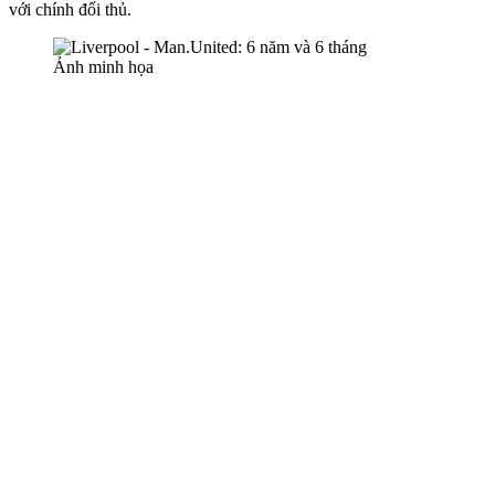
với chính đối thủ.
Ảnh minh họa