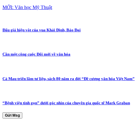
MỚI: Văn học Mỹ Thuật
Đấu giá hiện vật của vua Khải Định, Bảo Đại
Cần một công cuộc Đổi mới về văn hóa
Cà Mau triển lãm tư liệu, sách 80 năm ra đời “Đề cương văn hóa Việt Nam”
“Bệnh viện tinh gọn” dưới góc nhìn của chuyên gia quốc tế Mark Graban
Gửi Msg