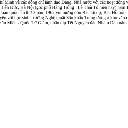
 Chí Minh và các đồng chí lãnh đạo Đảng, Nhà nước với các hoạt động 
- Tiến Đức, Hà Nội (góc phố Hàng Trống - Lê Thái Tổ hiện nay) năm 
oàn quốc lần thứ 3 năm 1962 vui mừng đón Bác tới dự; Bác Hồ nói ch
huyện với học sinh Trường Nghệ thuật Sân khấu Trung ương ở khu văn
 tại Văn Miếu - Quốc Tử Giám, nhân dịp Tết Nguyên đán Nhâm Dần nă