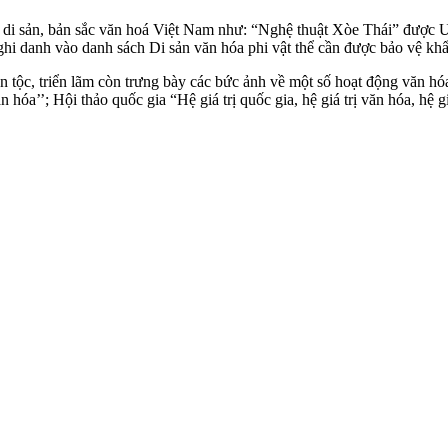
 trị di sản, bản sắc văn hoá Việt Nam như: “Nghệ thuật Xòe Thái” được
i danh vào danh sách Di sản văn hóa phi vật thể cần được bảo vệ k
ân tộc, triển lãm còn trưng bày các bức ảnh về một số hoạt động văn h
 hóa’’; Hội thảo quốc gia “Hệ giá trị quốc gia, hệ giá trị văn hóa, hệ 