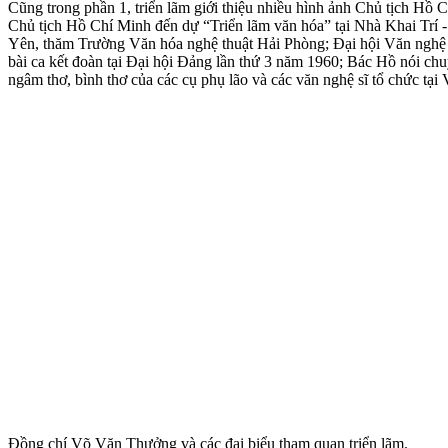
Cũng trong phần 1, triển lãm giới thiệu nhiều hình ảnh Chủ tịch Hồ
Chủ tịch Hồ Chí Minh đến dự “Triển lãm văn hóa” tại Nhà Khai Trí 
Yên, thăm Trường Văn hóa nghệ thuật Hải Phòng; Đại hội Văn nghệ t
bài ca kết đoàn tại Đại hội Đảng lần thứ 3 năm 1960; Bác Hồ nói c
ngâm thơ, bình thơ của các cụ phụ lão và các văn nghệ sĩ tổ chức
Đồng chí Võ Văn Thưởng và các đại biểu tham quan triển lãm.