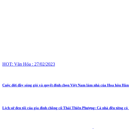
HOT: Văn Hóa : 27/02/2023
Cuộc đời đầy sóng gió và quyết định chọn Việt Nam làm nhà của Hoa hậu Hà
Lịch sử đen tối của gia đình chồng cũ Thái Thiên Phượng: Cả nhà đều từng có 