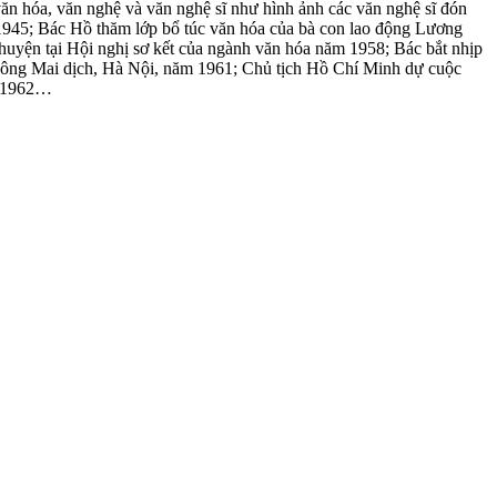
văn hóa, văn nghệ và văn nghệ sĩ như hình ảnh các văn nghệ sĩ đón
1945; Bác Hồ thăm lớp bổ túc văn hóa của bà con lao động Lương
uyện tại Hội nghị sơ kết của ngành văn hóa năm 1958; Bác bắt nhịp
 công Mai dịch, Hà Nội, năm 1961; Chủ tịch Hồ Chí Minh dự cuộc
m 1962…