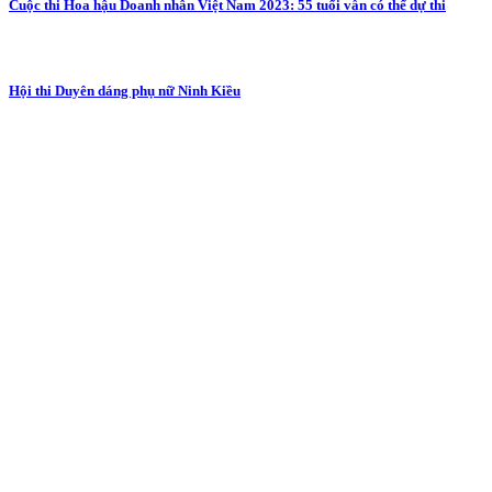
Cuộc thi Hoa hậu Doanh nhân Việt Nam 2023: 55 tuổi vẫn có thể dự thi
Hội thi Duyên dáng phụ nữ Ninh Kiều