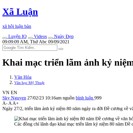
Xã Luận
xã hội luận bàn
Luyện IQ
Videos
Ngày Đẹp
09:09:09 AM, Thứ Abc 09/09/2021
Khai mạc triển lãm ảnh kỷ niệ
Văn Hóa
Văn học Mỹ Thuật
VN
EN
Sky Nguyen
27/02/23 10:16am
nguồn
bình luận
999
A-
A
A+
Ngày 27/2, triển lãm ảnh kỷ niệm 80 năm ngày ra đời Đề cương về v
Các đồng chí lãnh đạo khai mạc triển lãm kỷ niệm 80 năm Đề