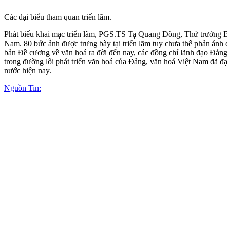
Các đại biểu tham quan triển lãm.
Phát biểu khai mạc triển lãm, PGS.TS Tạ Quang Đông, Thứ trưởng Bộ
Nam. 80 bức ảnh được trưng bày tại triển lãm tuy chưa thể phản ánh 
bản Đề cương về văn hoá ra đời đến nay, các đồng chí lãnh đạo Đảng
trong đường lối phát triển văn hoá của Đảng, văn hoá Việt Nam đã đạ
nước hiện nay.
Nguồn Tin: