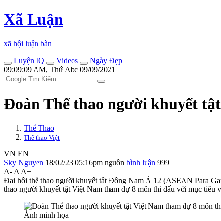
Xã Luận
xã hội luận bàn
Luyện IQ
Videos
Ngày Đẹp
09:09:09 AM, Thứ Abc 09/09/2021
Đoàn Thể thao người khuyết tậ
Thể Thao
Thể thao Việt
VN
EN
Sky Nguyen
18/02/23 05:16pm
nguồn
bình luận
999
A-
A
A+
Đại hội thể thao người khuyết tật Đông Nam Á 12 (ASEAN Para Game
thao người khuyết tật Việt Nam tham dự 8 môn thi đấu với mục tiêu v
Ảnh minh họa