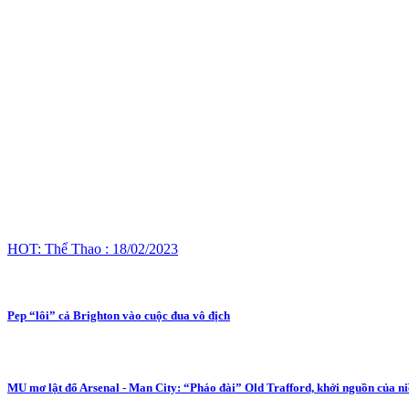
HOT: Thể Thao : 18/02/2023
Pep “lôi” cả Brighton vào cuộc đua vô địch
MU mơ lật đổ Arsenal - Man City: “Pháo đài” Old Trafford, khởi nguồn của ni