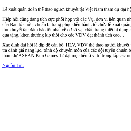
Lễ xuất quân đoàn thể thao người khuyết tật Việt Nam tham dự đại hộ
Hiệp hội cũng đang tích cực phối hợp với các Vụ, đơn vị liên quan n
của Ban tổ chức; chuẩn bị trang phục diễu hành, tổ chức lễ xuất quân
thù khuyết tật; đảm bảo tốt nhất về cơ sở vật chất, trang thiết bị dụn
quà tặng, khen thưởng kịp thời cho các VĐV đạt thành tích cao…
Xác định đại hội là dịp để cán bộ, HLV, VĐV thể thao người khuyết t
tra đánh giá năng lực, trình độ chuyên môn của các đội tuyển chuẩ
tham dự ASEAN Para Games 12 đặt mục tiêu ở vị trí trong tốp các n
Nguồn Tin: