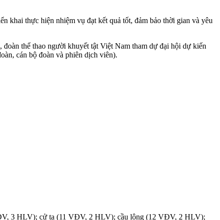
 khai thực hiện nhiệm vụ đạt kết quả tốt, đảm bảo thời gian và yêu
, đoàn thể thao người khuyết tật Việt Nam tham dự đại hội dự kiến
àn, cán bộ đoàn và phiên dịch viên).
 VĐV, 3 HLV); cử tạ (11 VĐV, 2 HLV); cầu lông (12 VĐV, 2 HLV);