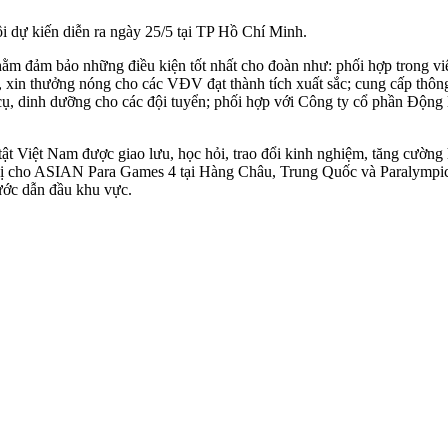
i dự kiến diễn ra ngày 25/5 tại TP Hồ Chí Minh.
hằm đảm bảo những điều kiện tốt nhất cho đoàn như: phối hợp trong việ
, xin thưởng nóng cho các VĐV đạt thành tích xuất sắc; cung cấp thông 
g cụ, dinh dưỡng cho các đội tuyển; phối hợp với Công ty cổ phần Động lự
ật Việt Nam được giao lưu, học hỏi, trao đổi kinh nghiệm, tăng cường 
n bị cho ASIAN Para Games 4 tại Hàng Châu, Trung Quốc và Paralympi
ước dẫn đầu khu vực.