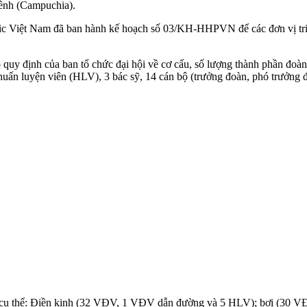
Pênh (Campuchia).
pic Việt Nam đã ban hành kế hoạch số 03/KH-HHPVN để các đơn vị triển
quy định của ban tổ chức đại hội về cơ cấu, số lượng thành phần đoàn
n luyện viên (HLV), 3 bác sỹ, 14 cán bộ (trưởng đoàn, phó trưởng đo
ôn, cụ thể: Điền kinh (32 VĐV, 1 VĐV dẫn đường và 5 HLV); bơi (30