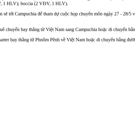
, 1 HLV); boccia (2 VĐV, 1 HLV).
 sẽ tới Campuchia để tham dự cuộc họp chuyên môn ngày 27 - 28/5 và hoà
 thuê chuyến bay thẳng từ Việt Nam sang Campuchia hoặc di chuyển b
Charter bay thẳng từ Phnôm Pênh về Việt Nam hoặc di chuyển bằng đư