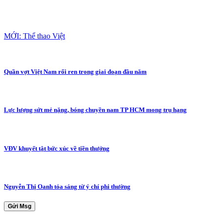
MỚI: Thể thao Việt
Quần vợt Việt Nam rối ren trong giai đoạn đầu năm
Lực lượng sứt mẻ nặng, bóng chuyền nam TP HCM mong trụ hạng
VĐV khuyết tật bức xúc về tiền thưởng
Nguyễn Thị Oanh tỏa sáng từ ý chí phi thường
Gửi Msg