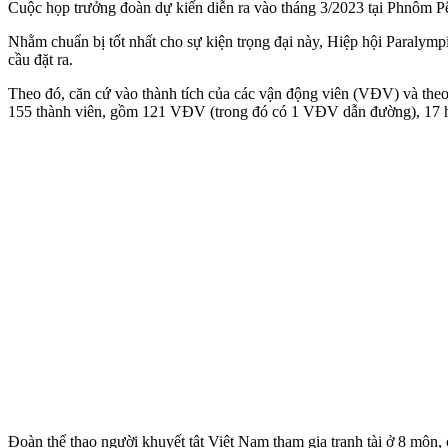
Cuộc họp trưởng đoàn dự kiến diễn ra vào tháng 3/2023 tại Phnôm 
Nhằm chuẩn bị tốt nhất cho sự kiện trọng đại này, Hiệp hội Paralym
cầu đặt ra.
Theo đó, căn cứ vào thành tích của các vận động viên (VĐV) và theo 
155 thành viên, gồm 121 VĐV (trong đó có 1 VĐV dẫn đường), 17 huấ
Đoàn thể thao người khuyết tật Việt Nam tham gia tranh tài ở 8 m