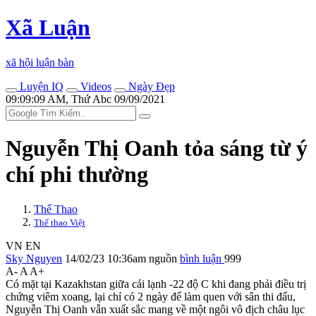
Xã Luận
xã hội luận bàn
Luyện IQ
Videos
Ngày Đẹp
09:09:09 AM, Thứ Abc 09/09/2021
Nguyễn Thị Oanh tỏa sáng từ ý
chí phi thường
Thể Thao
Thể thao Việt
VN
EN
Sky Nguyen
14/02/23 10:36am
nguồn
bình luận
999
A-
A
A+
Có mặt tại Kazakhstan giữa cái lạnh -22 độ C khi đang phải điều trị
chứng viêm xoang, lại chỉ có 2 ngày để làm quen với sân thi đấu,
Nguyễn Thị Oanh vẫn xuất sắc mang về một ngôi vô địch châu lục