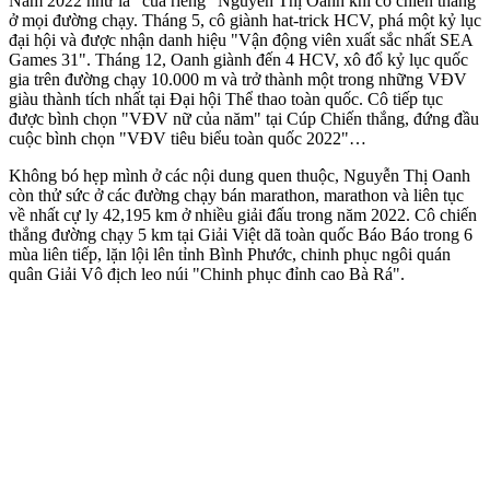
Năm 2022 như là "của riêng" Nguyễn Thị Oanh khi cô chiến thắng
ở mọi đường chạy. Tháng 5, cô giành hat-trick HCV, phá một kỷ lục
đại hội và được nhận danh hiệu "Vận động viên xuất sắc nhất SEA
Games 31". Tháng 12, Oanh giành đến 4 HCV, xô đổ kỷ lục quốc
gia trên đường chạy 10.000 m và trở thành một trong những VĐV
giàu thành tích nhất tại Đại hội Thể thao toàn quốc. Cô tiếp tục
được bình chọn "VĐV nữ của năm" tại Cúp Chiến thắng, đứng đầu
cuộc bình chọn "VĐV tiêu biểu toàn quốc 2022"…
Không bó hẹp mình ở các nội dung quen thuộc, Nguyễn Thị Oanh
còn thử sức ở các đường chạy bán marathon, marathon và liên tục
về nhất cự ly 42,195 km ở nhiều giải đấu trong năm 2022. Cô chiến
thắng đường chạy 5 km tại Giải Việt dã toàn quốc Báo Báo trong 6
mùa liên tiếp, lặn lội lên tỉnh Bình Phước, chinh phục ngôi quán
quân Giải Vô địch leo núi "Chinh phục đỉnh cao Bà Rá".