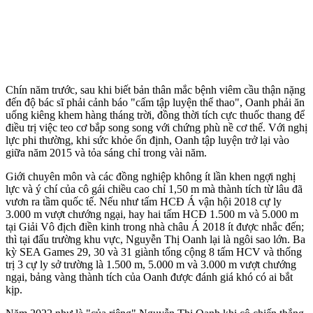
Chín năm trước, sau khi biết bản thân mắc bệnh viêm cầu thận nặng
đến độ bác sĩ phải cảnh báo "cấm tập luyện thể thao", Oanh phải ăn
uống kiêng khem hàng tháng trời, đồng thời tích cực thuốc thang để
điều trị việc teo cơ bắp song song với chứng phù nề c‌ơ th‌ể. Với nghị
lực phi thường, khi sức khỏe ổn định, Oanh tập luyện trở lại vào
giữa năm 2015 và tỏa sáng chỉ trong vài năm.
Giới chuyên môn và các đồng nghiệp không ít lần khen ngợi nghị
lực và ý chí của cô gái chiều cao chỉ 1,50 m mà thành tích từ lâu đã
vươn ra tầm quốc tế. Nếu như tấm HCĐ Á vận hội 2018 cự ly
3.000 m vượt chướng ngại, hay hai tấm HCĐ 1.500 m và 5.000 m
tại Giải Vô địch điền kinh trong nhà châu Á 2018 ít được nhắc đến;
thì tại đấu trường khu vực, Nguyễn Thị Oanh lại là ngôi sao lớn. Ba
kỳ SEA Games 29, 30 và 31 giành tổng cộng 8 tấm HCV và thống
trị 3 cự ly sở trường là 1.500 m, 5.000 m và 3.000 m vượt chướng
ngại, bảng vàng thành tích của Oanh được đánh giá khó có ai bắt
kịp.