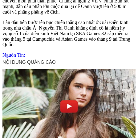
chuyên môn phải thán phục. Chẳng ai nghĩ 2 VĐV Nhật Bản rất
mạnh, dẫn đầu phần lớn cuộc đua lại để Oanh vượt lên ở 500 m
cuối và phăng phăng về đích.
Lần đầu tiên bước lên bục chiến thắng cao nhất ở Giải Điền kinh
trong nhà châu Á, Nguyễn Thị Oanh khẳng định cô là niềm hy
vọng số 1 của điền kinh Việt Nam tại SEA Games 32 sắp diễn ra
vào tháng 5 tại Campuchia và Asian Games vào tháng 9 tại Trung
Quốc.
Nguồn Tin: