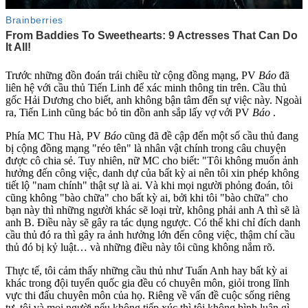
Trước những đồn đoán trái chiều từ cộng đồng mạng, PV
Báo
đã
liên hệ với cầu thủ Tiến Linh để xác minh thông tin trên. Cầu thủ
gốc Hải Dương cho biết, anh không bận tâm đến sự việc này. Ngoài
ra, Tiến Linh cũng bác bỏ tin đồn anh sắp lấy vợ với PV
Báo
.
Phía MC Thu Hà, PV
Báo
cũng đã
đề cập đến một số cầu thủ đang
bị cộng đồng mạng "réo tên" là nhân vật chính trong câu chuyện
được cô chia sẻ. Tuy nhiên, nữ MC cho biết: "Tôi không muốn ảnh
hưởng đến công việc, danh dự của bất kỳ ai nên tôi xin phép không
tiết lộ "nam chính" thật sự là ai. Và khi mọi người phỏng đoán, tôi
cũng không "bào chữa" cho bất kỳ ai, bởi khi tôi "bào chữa" cho
bạn này thì những người khác sẽ loại trừ, không phải anh A thì sẽ là
anh B. Điều này sẽ gây ra tác dụng ngược. Có thể khi chỉ đích danh
cầu thủ đó ra thì gây ra ảnh hưởng lớn đến công việc, thậm chí cầu
thủ đó bị kỷ luật… và những điều này tôi cũng không nắm rõ.
Thực tế, tôi cảm thấy những cầu thủ như Tuấn Anh hay bất kỳ ai
khác trong đội tuyển quốc gia đều có chuyên môn, giỏi trong lĩnh
vực thi đấu chuyên môn của họ. Riêng về vấn đề cuộc sống riêng
tư, tôi và mọi người nếu không tiếp xúc thì tôi không bình luận gì