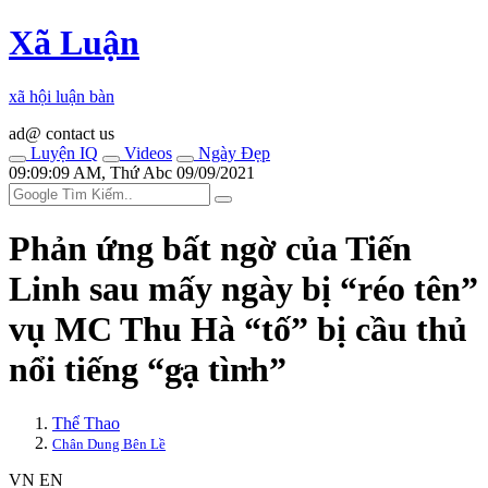
Xã Luận
xã hội luận bàn
ad@ contact us
Luyện IQ
Videos
Ngày Đẹp
09:09:09 AM, Thứ Abc 09/09/2021
Phản ứng bất ngờ của Tiến
Linh sau mấy ngày bị “réo tên”
vụ MC Thu Hà “tố” bị cầu thủ
nổi tiếng “g‌ּạ tìn‌ּh”
Thể Thao
Chân Dung Bên Lề
VN
EN