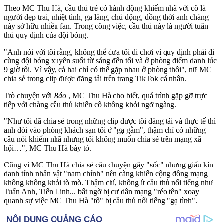
Theo MC Thu Hà, cầu thủ trẻ có hành động khiếm nhã với cô là
người đẹp trai, nhiệt tình, ga lăng, chủ động, đồng thời anh chàng
này sở hữu nhiều fan. Trong công việc, cầu thủ này là người tuân
thủ quy định của đội bóng.
"Anh nói với tôi rằng, không thể đưa tôi đi chơi vì quy định phải đi
cùng đội bóng xuyên suốt từ sáng đến tối và ở phòng điểm danh lúc
9 giờ tối. Vì vậy, cả hai chỉ có thể gặp nhau ở phòng thôi", nữ MC
chia sẻ trong clip được đăng tải trên trang TikTok cá nhân.
Trò chuyện với
Báo
, MC Thu Hà cho biết, quá trình gặp gỡ trực
tiếp với chàng cầu thủ khiến cô không khỏi ngỡ ngàng.
"Như tôi đã chia sẻ trong những clip được tôi đăng tải và thực tế thì
anh đòi vào phòng khách sạn tôi ở "gạ gẫm", thậm chí có những
câu nói khiếm nhã nhưng tôi không muốn chia sẻ trên mạng xã
hội…", MC Thu Hà bày tỏ.
Cũng vì MC Thu Hà chia sẻ câu chuyện gây "sốc" nhưng giấu kín
danh tính nhân vật "nam chính" nên càng khiến cộng đồng mạng
không không khỏi tò mò. Thậm chí, không ít cầu thủ nổi tiếng như
Tuấn Anh, Tiến Linh... bất ngờ bị cư dân mạng "réo tên" xoay
quanh sự việc MC Thu Hà "tố" bị cầu thủ nổi tiếng "g‌ּạ tìn‌ּh".