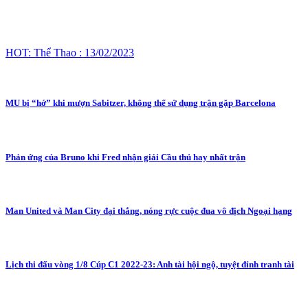
HOT: Thể Thao : 13/02/2023
MU bị “hớ” khi mượn Sabitzer, không thể sử dụng trận gặp Barcelona
Phản ứng của Bruno khi Fred nhận giải Cầu thủ hay nhất trận
Man United và Man City đại thắng, nóng rực cuộc đua vô địch Ngoại hạng
Lịch thi đấu vòng 1/8 Cúp C1 2022-23: Anh tài hội ngộ, tuyệt đỉnh tranh tài