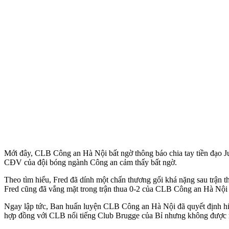
Mới đây, CLB Công an Hà Nội bất ngờ thông báo chia tay tiền đạo Ju
CĐV của đội bóng ngành Công an cảm thấy bất ngờ.
Theo tìm hiểu, Fred đã dính một chấn thương gối khá nặng sau trận th
Fred cũng đã vắng mặt trong trận thua 0-2 của CLB Công an Hà Nội
Ngay lập tức, Ban huấn luyện CLB Công an Hà Nội đã quyết định hiêu
hợp đồng với CLB nổi tiếng Club Brugge của Bỉ nhưng không được r