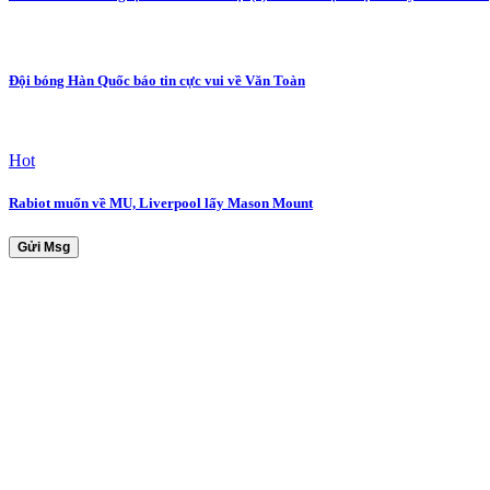
Đội bóng Hàn Quốc báo tin cực vui về Văn Toàn
Hot
Rabiot muốn về MU, Liverpool lấy Mason Mount
Gửi Msg