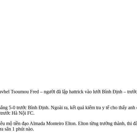
vhel Tsoumou Fred – người đã lập hattrick vào lưới Bình Định – trướ
ắng 5-0 trước Bình Định. Ngoài ra, kết quả kiểm tra y tế cho thấy anh 
 trước Hà Nội FC.
 mộ tiền đạo Almada Monteiro Elton. Elton từng trưởng thành, thi đấu
a sân 1 phút nào.