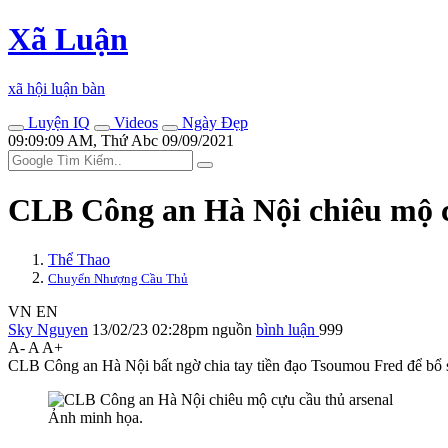
Xã Luận
xã hội luận bàn
Luyện IQ
Videos
Ngày Đẹp
09:09:09 AM, Thứ Abc 09/09/2021
CLB Công an Hà Nội chiêu mộ cự
Thể Thao
Chuyển Nhượng Cầu Thủ
VN
EN
Sky Nguyen
13/02/23 02:28pm
nguồn
bình luận
999
A-
A
A+
CLB Công an Hà Nội bất ngờ chia tay tiền đạo Tsoumou Fred để bổ su
Ảnh minh họa.