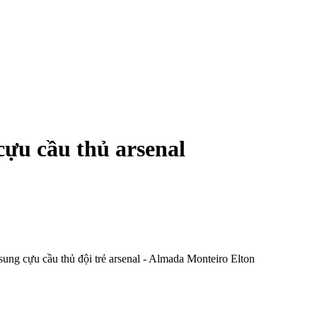
u cầu thủ ars‌enal
ng cựu cầu thủ đội trẻ ars‌enal - Almada Monteiro Elton