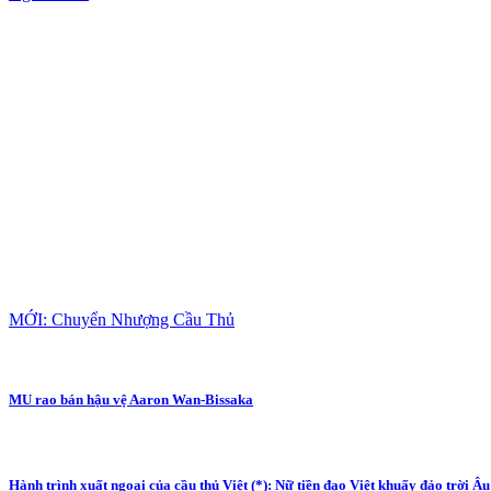
MỚI: Chuyển Nhượng Cầu Thủ
MU rao bán hậu vệ Aaron Wan-Bissaka
Hành trình xuất ngoại của cầu thủ Việt (*): Nữ tiền đạo Việt khuấy đảo trời Âu