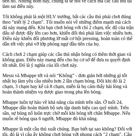
tiến nó. Nhưng hôm nay, chúng ta sẽ nói về cách mà các cầu thủ đã
làm sai điều này.
Tôi không phải là một HLV trưởng, bắt các cầu thủ phải chơi đúng
theo "triết lý 2 chạm". Tôi muốn nói về những điểm mạnh mà cách
đá này mang đến. Khi bạn chơi bóng với chỉ 2 chạm, tốc độ của trận
đấu sẽ được đẩy lên cao hơn, khiến đối thủ phải làm việc nhiều hơn.
Điều này khiến đối phương lỡ mất cơ hội pressing, hoàn toàn có thể
dẫn tới việc phá vỡ lớp phòng ngự đầu tiên của họ.
Cách chơi 2 chạm giúp các cầu thủ nhận bóng có thêm thời gian và
không gian. Điều này mang đến cho họ cơ sở để đưa ra quyết định
tốt nhất. Đó là ý nghĩa của lối chơi này.
Messi và Mbappe tới và nói “Không” - đơn giản bởi những gì tốt
nhất họ làm yêu cầu nhiều hơn 2 lần chạm bóng. Đôi khi đó là 2
chạm, 3 chạm hay kể cả 8 chạm, miễn là họ cảm thấy hài lòng và
hoàn thành nhiệm vụ được giao trong pha lên bóng.
Mbappe luôn tự hào về khả năng của mình trên sân. Ở tuổi 24,
Mbappe dần hoàn thành bộ sưu tập danh hiệu cao quý mình. Trên
sân, sự bùng nổ luôn trực chờ mỗi khi bóng tới chân Mbappe. Nếu
muốn rê bóng qua 6 người, Mbappe đủ khả năng.
Mbappe là một cầu thủ xuất chúng. Bạn biết tại sao không? Đối với
tôi, đó là vì cậu ấy không chơi bóng với phong cách "2 chạm". Cậu