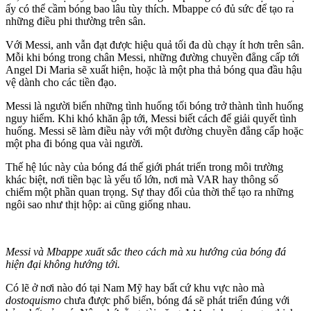
ấy có thể cầm bóng bao lâu tùy thích. Mbappe có đủ sức để tạo ra
những điều phi thường trên sân.
Với Messi, anh vẫn đạt được hiệu quả tối đa dù chạy ít hơn trên sân.
Mỗi khi bóng trong chân Messi, những đường chuyền đẳng cấp tới
Angel Di Maria sẽ xuất hiện, hoặc là một pha thả bóng qua đầu hậu
vệ dành cho các tiền đạo.
Messi là người biến những tình huống tối bóng trở thành tình huống
nguy hiểm. Khi khó khăn ập tới, Messi biết cách để giải quyết tình
huống. Messi sẽ làm điều này với một đường chuyền đẳng cấp hoặc
một pha đi bóng qua vài người.
Thế hệ lúc này của bóng đá thế giới phát triển trong môi trường
khác biệt, nơi tiền bạc là yếu tố lớn, nơi mà VAR hay thông số
chiếm một phần quan trọng. Sự thay đổi của thời thế tạo ra những
ngôi sao như thịt hộp: ai cũng giống nhau.
Messi và Mbappe xuất sắc theo cách mà xu hướng của bóng đá
hiện đại không hướng tới.
Có lẽ ở nơi nào đó tại Nam Mỹ hay bất cứ khu vực nào mà
dostoquismo
chưa được phổ biến, bóng đá sẽ phát triển đúng với