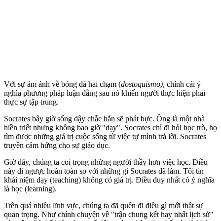
Với sự ám ảnh về bóng đá hai chạm (
dostoquismo)
, chính cái ý
nghĩa phương pháp luận đằng sau nó khiến người thực hiện phải
thực sự tập trung.
Socrates bây giờ sống dậy chắc hẳn sẽ phát bực. Ông là một nhà
hiền triết nhưng không bao giờ "dạy". Socrates chỉ đi hỏi học trò, họ
tìm được những giá trị cuộc sống từ việc tự mình trả lời. Socrates
truyền cảm hứng cho sự giáo dục.
Giờ đây, chúng ta coi trọng những người thầy hơn việc học. Điều
này đi ngược hoàn toàn so với những gì Socrates đã làm. Tôi tin
khái niệm dạy (teaching) không có giá trị. Điều duy nhất có ý nghĩa
là học (learning).
Trên quá nhiều lĩnh vực, chúng ta đã quên đi điều gì mới thật sự
quan trọng. Như chính chuyện về "trận chung kết hay nhất lịch sử"