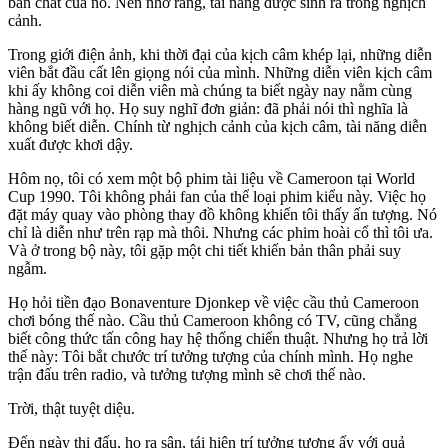
bản chất của nó. Nên nhớ rằng, tài năng được sinh ra trong nghịch
cảnh.
Trong giới điện ảnh, khi thời đại của kịch câm khép lại, những diễn
viên bắt đầu cất lên giọng nói của mình. Những diễn viên kịch câm
khi ấy không coi diễn viên mà chúng ta biết ngày nay nằm cùng
hàng ngũ với họ. Họ suy nghĩ đơn giản: đã phải nói thì nghĩa là
không biết diễn. Chính từ nghịch cảnh của kịch câm, tài năng diễn
xuất được khơi dậy.
Hôm nọ, tôi có xem một bộ phim tài liệu về Cameroon tại World
Cup 1990. Tôi không phải fan của thể loại phim kiểu này. Việc họ
đặt máy quay vào phòng thay đồ không khiến tôi thấy ấn tượng. Nó
chỉ là diễn như trên rạp mà thôi. Nhưng các phim hoài cổ thì tôi ưa.
Và ở trong bộ này, tôi gặp một chi tiết khiến bản thân phải suy
ngẫm.
Họ hỏi tiền đạo Bonaventure Djonkep về việc cầu thủ Cameroon
chơi bóng thế nào. Cầu thủ Cameroon không có TV, cũng chẳng
biết công thức tấn công hay hệ thống chiến thuật. Nhưng họ trả lời
thế này: Tôi bắt chước trí tưởng tượng của chính mình. Họ nghe
trận đấu trên radio, và tưởng tượng mình sẽ chơi thế nào.
Trời, thật tuyệt diệu.
Đến ngày thi đấu, họ ra sân, tái hiện trí tưởng tượng ấy với quả