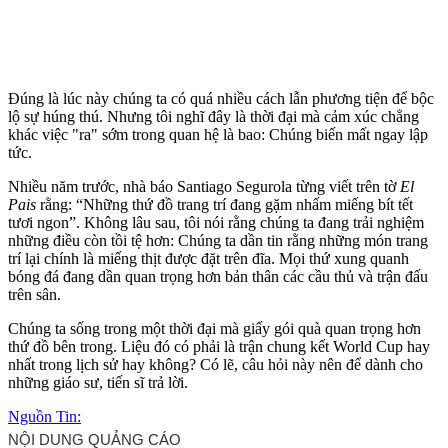
Đúng là lúc này chúng ta có quá nhiều cách lẫn phương tiện để bộc
lộ sự húng thú. Nhưng tôi nghĩ đây là thời đại mà cảm xúc chẳng
khác việc "ra" sớm trong quan hệ là bao: Chúng biến mất ngay lập
tức.
Nhiều năm trước, nhà báo Santiago Segurola từng viết trên tờ
El
Pais
rằng: “Những thứ đồ trang trí đang gặm nhấm miếng bít tết
tươi ngon”. Không lâu sau, tôi nói rằng chúng ta đang trải nghiệm
những điều còn tồi tệ hơn: Chúng ta dần tin rằng những món trang
trí lại chính là miếng thịt được đặt trên đĩa. Mọi thứ xung quanh
bóng đá đang dần quan trọng hơn bản thân các cầu thủ và trận đấu
trên sân.
Chúng ta sống trong một thời đại mà giấy gói quà quan trọng hơn
thứ đồ bên trong. Liệu đó có phải là trận chung kết World Cup hay
nhất trong lịch sử hay không? Có lẽ, câu hỏi này nên để dành cho
những giáo sư, tiến sĩ trả lời.
Nguồn Tin: