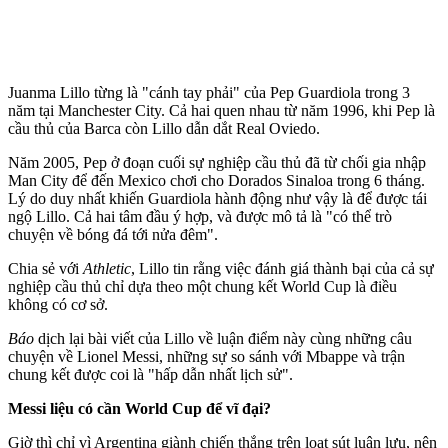
Juanma Lillo từng là "cánh tay phải" của Pep Guardiola trong 3
năm tại Manchester City. Cả hai quen nhau từ năm 1996, khi Pep là
cầu thủ của Barca còn Lillo dẫn dắt Real Oviedo.
Năm 2005, Pep ở đoạn cuối sự nghiệp cầu thủ đã từ chối gia nhập
Man City để đến Mexico chơi cho Dorados Sinaloa trong 6 tháng.
Lý do duy nhất khiến Guardiola hành động như vậy là để được tái
ngộ Lillo. Cả hai tâm đầu ý hợp, và được mô tả là "có thể trò
chuyện về bóng đá tới nửa đêm".
Chia sẻ với
Athletic
, Lillo tin rằng việc đánh giá thành bại của cả sự
nghiệp cầu thủ chỉ dựa theo một chung kết World Cup là điều
không có cơ sở.
Báo
dịch lại bài viết của Lillo về luận điểm này cùng những câu
chuyện về Lionel Messi, những sự so sánh với Mbappe và trận
chung kết được coi là "hấp dẫn nhất lịch sử".
Messi liệu có cần World Cup để vĩ đại?
Giờ thì chỉ vì Argentina giành chiến thắng trên loạt sút luân lưu, nên