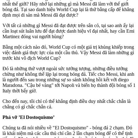
nhất thế giới? Hãy nhớ lại những gì mà Messi đã làm với thế giới
bóng đá. Tại sao danh hiệu World Cup lại là thứ bằng cấp để khẳng
định mọi di sản mà Messi đã đạt được?
Với tất cả những gì Messi đã đạt được trên sân cỏ, tại sao anh ấy lại
cần loạt sút luân lưu để đạt được danh hiệu vĩ đại nhất, hay cần Emi
Martinez đóng vai người hùng?
Bằng một cách nào đó, World Cup có một giá trị khủng khiếp trong
việc đánh giá thực lực của một cầu thủ. Vậy Messi đã làm những gì
trước khi vô địch World Cup?
Đó là những thứ vượt ngoài sức tưởng tượng, những điều tưởng
chừng như không thể lặp lại trong bóng đá. Tiếc cho Messi, khi anh
là người đến sau trong những sự so sánh không hồi kết với di‌ego
Maradona. "Cậu bé vàng" tới Napoli và biến họ thành đội bóng số 1
Italy thời bấy giờ.
Cho đến nay, tôi chỉ có thể khẳng định điều duy nhất chắc chắn là
chẳng có gì chắc chắn cả.
Phá vỡ ’El Dostoquismo’
Chúng ta đã nói nhiều về "El Dostoquismo" - bóng đá 2 chạm. Đó
là khái niệm mà các cầu thủ chỉ cần 2 lần chạm bóng để có thể tịnh