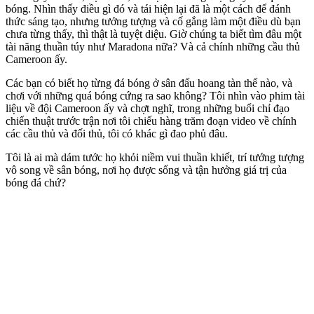
bóng. Nhìn thấy điều gì đó và tái hiện lại đã là một cách để đánh
thức sáng tạo, nhưng tưởng tượng và cố gắng làm một điều dù bạn
chưa từng thấy, thì thật là tuyệt diệu. Giờ chúng ta biết tìm đâu một
tài năng thuần túy như Maradona nữa? Và cả chính những cầu thủ
Cameroon ấy.
Các bạn có biết họ từng đá bóng ở sân đấu hoang tàn thế nào, và
chơi với những quá bóng cứng ra sao không? Tôi nhìn vào phim tài
liệu về đội Cameroon ấy và chợt nghĩ, trong những buổi chỉ đạo
chiến thuật trước trận nơi tôi chiếu hàng trăm đoạn video về chính
các cầu thủ và đối thủ, tôi có khác gì đao phủ đâu.
Tôi là ai mà dám tước họ khỏi niềm vui thuần khiết, trí tưởng tượng
vô song về sân bóng, nơi họ được sống và tận hưởng giá trị của
bóng đá chứ?