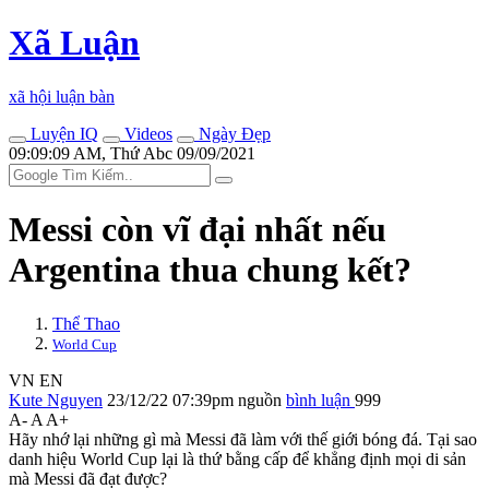
Xã Luận
xã hội luận bàn
Luyện IQ
Videos
Ngày Đẹp
09:09:09 AM, Thứ Abc 09/09/2021
Messi còn vĩ đại nhất nếu
Argentina thua chung kết?
Thể Thao
World Cup
VN
EN
Kute Nguyen
23/12/22 07:39pm
nguồn
bình luận
999
A-
A
A+
Hãy nhớ lại những gì mà Messi đã làm với thế giới bóng đá. Tại sao
danh hiệu World Cup lại là thứ bằng cấp để khẳng định mọi di sản
mà Messi đã đạt được?