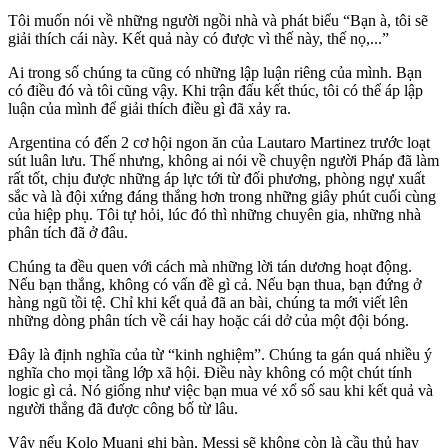
Tôi muốn nói về những người ngồi nhà và phát biểu “Bạn à, tôi sẽ
giải thích cái này. Kết quả này có được vì thế này, thế nọ,...”
Ai trong số chúng ta cũng có những lập luận riêng của mình. Bạn
có điều đó và tôi cũng vậy. Khi trận đấu kết thúc, tôi có thể áp lập
luận của mình để giải thích điều gì đã xảy ra.
Argentina có đến 2 cơ hội ngon ăn của Lautaro Martinez trước loạt
sút luân lưu. Thế nhưng, không ai nói về chuyện người Pháp đã làm
rất tốt, chịu được những áp lực tới từ đối phương, phòng ngự xuất
sắc và là đội xứng đáng thắng hơn trong những giây phút cuối cùng
của hiệp phụ. Tôi tự hỏi, lúc đó thì những chuyên gia, những nhà
phân tích đã ở đâu.
Chúng ta đều quen với cách mà những lời tán dương hoạt động.
Nếu bạn thắng, không có vấn đề gì cả. Nếu bạn thua, bạn đứng ở
hàng ngũ tồi tệ. Chỉ khi kết quả đã an bài, chúng ta mới viết lên
những dòng phân tích về cái hay hoặc cái dở của một đội bóng.
Đây là định nghĩa của từ “kinh nghiệm”. Chúng ta gán quá nhiều ý
nghĩa cho mọi tầng lớp xã hội. Điều này không có một chút tính
logic gì cả. Nó giống như việc bạn mua vé xổ số sau khi kết quả và
người thắng đã được công bố từ lâu.
Vậy nếu Kolo Muani ghi bàn, Messi sẽ không còn là cầu thủ hay