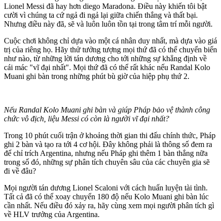
Lionel Messi đã hay hơn di‌ego Maradona. Điều này khiến tôi bật
cười vì chúng ta cứ ngả đi ngả lại giữa chiến thắng và thất bại.
Nhưng điều này đã, sẽ và luôn luôn tồn tại trong tâm trí mỗi người.
Cuộc chơi không chỉ dựa vào một cá nhân duy nhất, mà dựa vào giá
trị của riêng họ. Hãy thử tưởng tượng mọi thứ đã có thể chuyển biến
như nào, từ những lời tán dương cho tới những sự khẳng định về
cái mác "vĩ đại nhất". Mọi thứ đã có thể rất khác nếu Randal Kolo
Muani ghi bàn trong những phút bù giờ của hiệp phụ thứ 2.
Nếu Randal Kolo Muani ghi bàn và giúp Pháp bảo vệ thành công
chức vô địch, liệu Messi có còn là người vĩ đại nhất?
Trong 10 phút cuối trận ở khoảng thời gian thi đấu chính thức, Pháp
ghi 2 bàn và tạo ra tới 4 cơ hội. Đây không phải là thông số đem ra
để chỉ trích Argentina, nhưng nếu Pháp ghi thêm 1 bàn thắng nữa
trong số đó, những sự phân tích chuyên sâu của các chuyên gia sẽ
đi về đâu?
Mọi người tán dương Lionel Scaloni với cách huấn luyện tài tình.
Tất cả đã có thể xoay chuyển 180 độ nếu Kolo Muani ghi bàn lúc
cần nhất. Nếu điều đó xảy ra, hãy cùng xem mọi người phân tích gì
về HLV trưởng của Argentina.