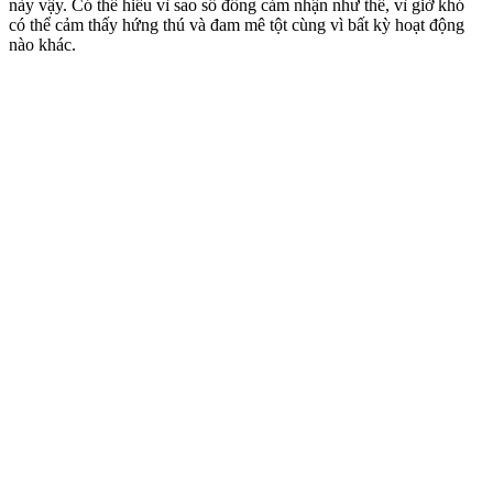
này vậy. Có thể hiểu vì sao số đông cảm nhận như thế, vì giờ khó
có thể cảm thấy hứng thú và đam mê tột cùng vì bất kỳ hoạt động
nào khác.