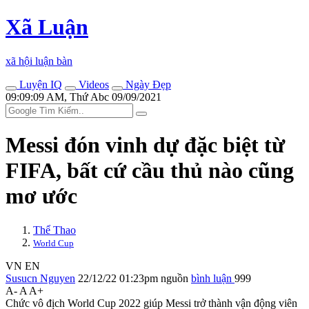
Xã Luận
xã hội luận bàn
Luyện IQ
Videos
Ngày Đẹp
09:09:09 AM, Thứ Abc 09/09/2021
Messi đón vinh dự đặc biệt từ
FIFA, bất cứ cầu thủ nào cũng
mơ ước
Thể Thao
World Cup
VN
EN
Susucn Nguyen
22/12/22 01:23pm
nguồn
bình luận
999
A-
A
A+
Chức vô địch World Cup 2022 giúp Messi trở thành vận động viên