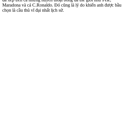
Maradona và cả C.Ronaldo. Đó cũng là lý do khiến anh được bầu
chọn là cầu thủ vĩ đại nhất lịch sử.