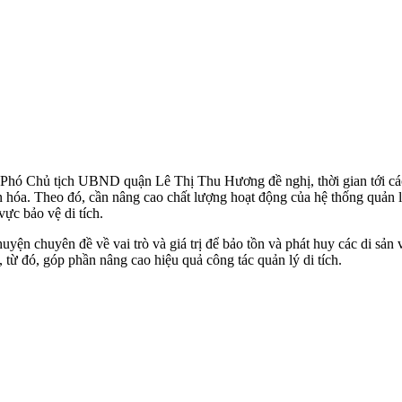
óa, Phó Chủ tịch UBND quận Lê Thị Thu Hương đề nghị, thời gian tới 
văn hóa. Theo đó, cần nâng cao chất lượng hoạt động của hệ thống quản
ực bảo vệ di tích.
uyện chuyên đề về vai trò và giá trị để bảo tồn và phát huy các di sản
từ đó, góp phần nâng cao hiệu quả công tác quản lý di tích.