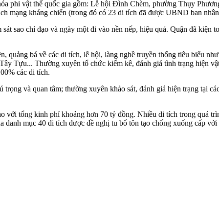
văn hóa phi vật thể quốc gia gồm: Lễ hội Đình Chèm, phường Thụy Phươ
ch mạng kháng chiến (trong đó có 23 di tích đã được UBND ban nhân 
 sát sao chỉ đạo và ngày một đi vào nền nếp, hiệu quả. Quận đã kiện t
, quảng bá về các di tích, lễ hội, làng nghề truyền thống tiêu biểu n
ây Tựu... Thường xuyên tổ chức kiểm kê, đánh giá tình trạng hiện vật 
100% các di tích.
ú trọng và quan tâm; thường xuyên khảo sát, đánh giá hiện trạng tại cá
 với tổng kinh phí khoảng hơn 70 tỷ đồng. Nhiều di tích trong quá trì
danh mục 40 di tích được đề nghị tu bổ tôn tạo chống xuống cấp với t