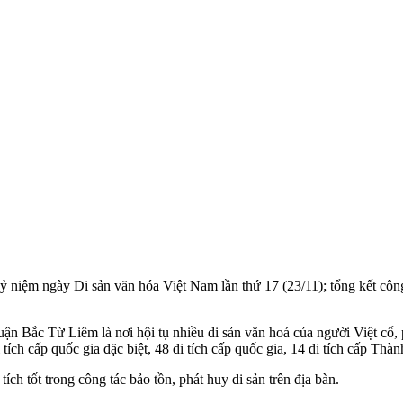
ệm ngày Di sản văn hóa Việt Nam lần thứ 17 (23/11); tổng kết công t
c Từ Liêm là nơi hội tụ nhiều di sản văn hoá của người Việt cổ, pho
tích cấp quốc gia đặc biệt, 48 di tích cấp quốc gia, 14 di tích cấp Thàn
ch tốt trong công tác bảo tồn, phát huy di sản trên địa bàn.