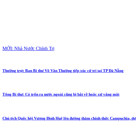
MỚI: Nhà Nước Chính Trị
Thường trực Ban Bí thư Võ Văn Thưởng tiếp xúc cử tri tại TP Đà Nẵng
Tổng Bí thư: Có trốn ra nước ngoài cũng bị bắt về hoặc xử vắng mặt
Chủ tịch Quốc hội Vương Đình Huệ lên đường thăm chính thức Campuchia, d