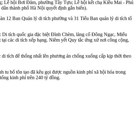
ng; Lễ hội Bơi Đăm, phường Tây Tựu; Lễ hội kết chạ Kiều Mai - Phú
dân thành phố Hà Nội quyết định gắn biển).
oàn 12 Ban Quản lý di tích phường và 31 Tiểu Ban quản lý di tích tổ
hư: Di tích quốc gia đặc biệt Đình Chèm, làng cổ Đông Ngạc, Miếu
tại các di tích xếp hạng. Niêm yết Quy tắc ứng xử nơi công cộng,
c di tích để thống nhất lên phương án chống xuống cấp kịp thời theo
nh tu bổ tôn tạo đã kêu gọi được nguồn kinh phí xã hội hóa trong
ổng kinh phí trên 240 tỷ đồng.