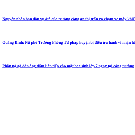
Nguyên nhân ban đầu vụ ôtô của trưởng công an thị trấn va chạm xe máy khiế
Quảng Bình: Nữ phó Trưởng Phòng Tư pháp huyện bị điều tra hành vi nhận hố
Phẫn nộ gã đàn ông đấm liên tiếp vào mặt học sinh lớp 7 ngay tại cổng trường