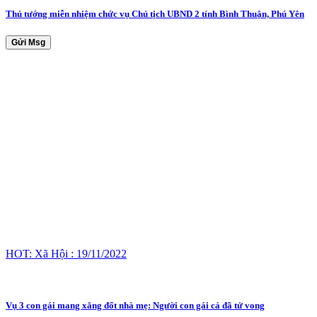
Thủ tướng miễn nhiệm chức vụ Chủ tịch UBND 2 tỉnh Bình Thuận, Phú Yên
Gửi Msg
HOT: Xã Hội : 19/11/2022
Vụ 3 con gái mang xăng đốt nhà mẹ: Người con gái cả đã tử vong