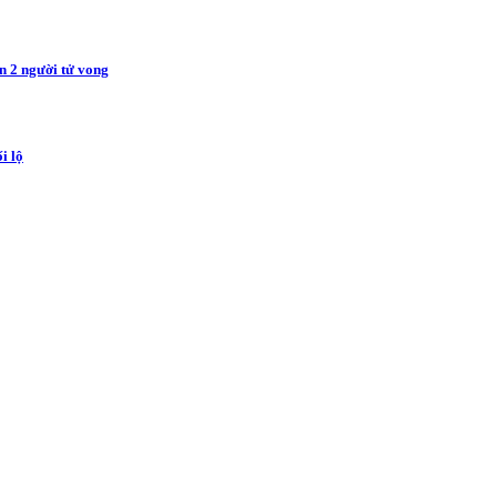
n 2 người tử vong
i lộ