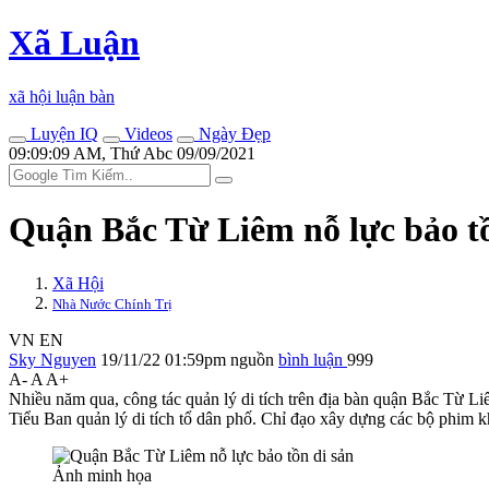
Xã Luận
xã hội luận bàn
Luyện IQ
Videos
Ngày Đẹp
09:09:09 AM, Thứ Abc 09/09/2021
Quận Bắc Từ Liêm nỗ lực bảo tồ
Xã Hội
Nhà Nước Chính Trị
VN
EN
Sky Nguyen
19/11/22 01:59pm
nguồn
bình luận
999
A-
A
A+
Nhiều năm qua, công tác quản lý di tích trên địa bàn quận Bắc Từ Li
Tiểu Ban quản lý di tích tổ dân phố. Chỉ đạo xây dựng các bộ phim kho
Ảnh minh họa