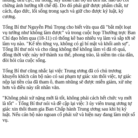
chừng ảnh hưởng tới chế độ. Do đó phải giữ được phẩm chất, tư
cách, đạo đức, lối sống trong sạch và giữ cho được kỷ luật, kỷ
cương.
Tổng Bí thư Nguyễn Phú Trọng cho biết vừa qua đã "bắt một loạt
vụ tưởng như không làm được" và trong cuộc họp Thường trực Ban
Chỉ đạo hôm qua (18-11) có thống kê bao nhiêu vụ làm và sắp tới sẽ
làm vụ nào. "Kể tên từng vụ, không có gì bí mật và khối anh sợ",
Tổng Bí thư nói và cho rằng không thể không làm vì đã rõ quá,
đồng thời việc này trở thành xu thế, phong trào, là niềm tin của dân,
đòi hỏi của cuộc sống.
Tổng Bí thư cũng nhắc lại việc Trung ương đã có chủ trương
khuyến khích cán bộ nào có sai phạm tự giác xin thôi việc, tự giác
nộp lại tiền của đã tham ô, tham nhũng sẽ được miễn giảm, xử nhẹ
hơn và điều này rất nhân văn.
"Không phải xử nặng mới là tốt, không phải cách hết chức vụ mới
là tốt" - Tổng Bí thư nói và đề cập lại việc 3 ủy viên trung ương tự
giác xin thôi tham gia Ban Chấp hành Trung ương sau khi bị kỷ
luật. Nếu cán bộ nào ngoan cố phải xử và hiện nay đang làm một số
vụ.