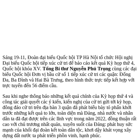
Sáng 19-11, Đoàn đại biểu Quốc hội TP Hà Nội tổ chức Hội nghị
Đại biểu Quốc hội tiếp xúc cử tri để báo cáo kết quả Kỳ họp thứ 4,
Quốc hội khóa XV.
Tổng Bí thư Nguyễn Phú Trọng
cùng các đại
biểu Quốc hội Đơn vị bầu cử số 1 tiếp xúc cử tri các quận: Đống
Đa, Ba Đình và Hai Bà Trưng, theo hình thức trực tiếp kết hợp với
trực tuyến đến 56 điểm cầu.
Sau khi nghe thông báo những kết quả chính của Kỳ họp thứ 4 và
công tác giải quyết các ý kiến, kiến nghị của cử tri gửi tới kỳ họp,
đông đảo cử tri trên địa bàn 3 quận đã phát biểu bày tỏ phấn khởi
trước những kết quả to lớn, toàn diện mà Đảng, nhà nước và nhân
dân ta đã đạt được trên các lĩnh vực trong năm 2022, đồng thuận rất
cao với chủ trương nhất quán, xuyên suốt của Đảng: phát huy sức
mạnh của khối đại đoàn kết toàn dân tộc, khơi dậy khát vọng xây
dựng đất nước ta phát triển phồn vinh, hạnh phúc.