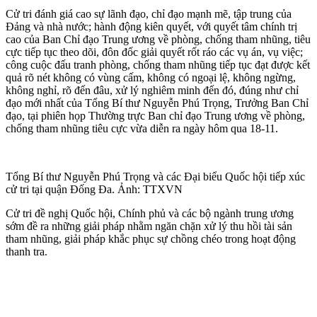
Cử tri đánh giá cao sự lãnh đạo, chỉ đạo mạnh mẽ, tập trung của
Đảng và nhà nước; hành động kiên quyết, với quyết tâm chính trị
cao của Ban Chỉ đạo Trung ương về phòng, chống tham nhũng, tiêu
cực tiếp tục theo dõi, đôn đốc giải quyết rốt ráo các vụ án, vụ việc;
công cuộc đấu tranh phòng, chống tham nhũng tiếp tục đạt được kết
quả rõ nét không có vùng cấm, không có ngoại lệ, không ngừng,
không nghỉ, rõ đến đâu, xử lý nghiêm minh đến đó, đúng như chỉ
đạo mới nhất của Tổng Bí thư Nguyễn Phú Trọng, Trưởng Ban Chỉ
đạo, tại phiên họp Thường trực Ban chỉ đạo Trung ương về phòng,
chống tham nhũng tiêu cực vừa diễn ra ngày hôm qua 18-11.
Tổng Bí thư Nguyễn Phú Trọng và các Đại biểu Quốc hội tiếp xúc
cử tri tại quận Đống Đa. Ảnh: TTXVN
Cử tri đề nghị Quốc hội, Chính phủ và các bộ ngành trung ương
sớm đề ra những giải pháp nhằm ngăn chặn xử lý thu hồi tài sản
tham nhũng, giải pháp khắc phục sự chồng chéo trong hoạt động
thanh tra.