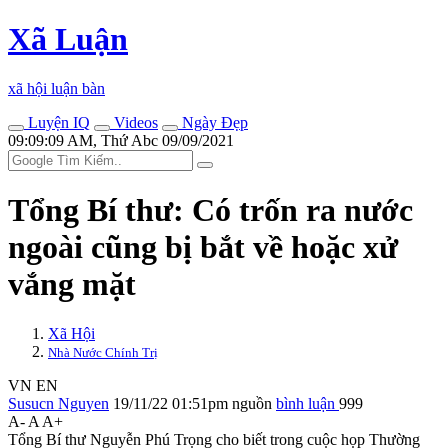
Xã Luận
xã hội luận bàn
Luyện IQ
Videos
Ngày Đẹp
09:09:09 AM, Thứ Abc 09/09/2021
Tổng Bí thư: Có trốn ra nước
ngoài cũng bị bắt về hoặc xử
vắng mặt
Xã Hội
Nhà Nước Chính Trị
VN
EN
Susucn Nguyen
19/11/22 01:51pm
nguồn
bình luận
999
A-
A
A+
Tổng Bí thư Nguyễn Phú Trọng cho biết trong cuộc họp Thường