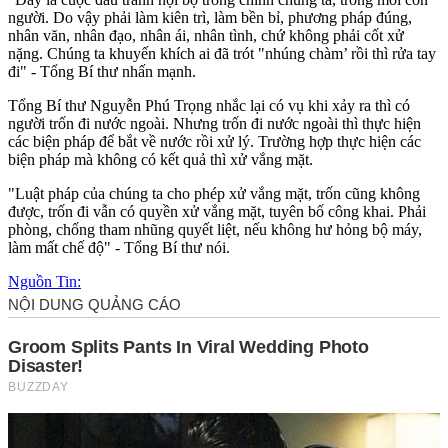
người. Do vậy phải làm kiên trì, làm bền bỉ, phương pháp đúng,
nhân văn, nhân đạo, nhân ái, nhân tình, chứ không phải cốt xử
nặng. Chúng ta khuyến khích ai đã trót "nhúng chàm’ rồi thì rửa tay
đi" - Tổng Bí thư nhấn mạnh.
Tổng Bí thư Nguyễn Phú Trọng nhắc lại có vụ khi xảy ra thì có
người trốn đi nước ngoài. Nhưng trốn đi nước ngoài thì thực hiện
các biện pháp để bắt về nước rồi xử lý. Trường hợp thực hiện các
biện pháp mà không có kết quả thì xử vắng mặt.
"Luật pháp của chúng ta cho phép xử vắng mặt, trốn cũng không
được, trốn đi vẫn có quyền xử vắng mặt, tuyên bố công khai. Phải
phòng, chống tham nhũng quyết liệt, nếu không hư hỏng bộ máy,
làm mất chế độ" - Tổng Bí thư nói.
Nguồn Tin: