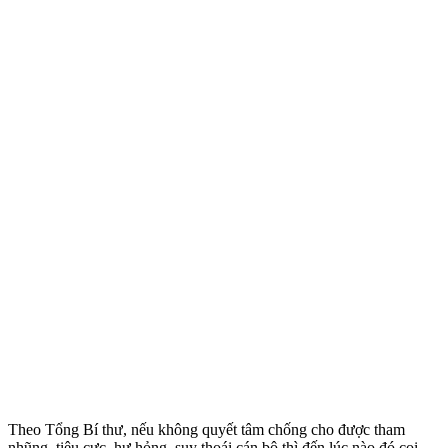
Theo Tổng Bí thư, nếu không quyết tâm chống cho được tham
nhũng, tiêu cực, hư hỏng, suy thoái cán bộ thì đến lúc nào đó coi