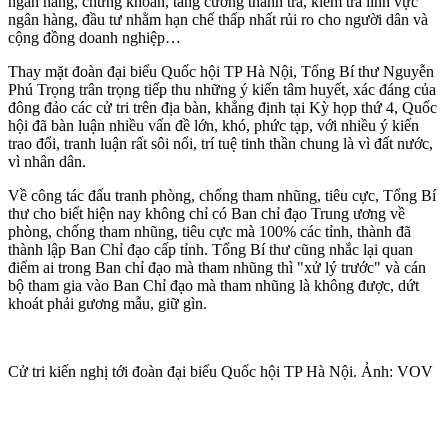
ngân hàng, chứng khoán, tăng cường thanh tra, kiểm tra lĩnh vực
ngân hàng, đầu tư nhằm hạn chế thấp nhất rủi ro cho người dân và
cộng đồng doanh nghiệp…
Thay mặt đoàn đại biểu Quốc hội TP Hà Nội, Tổng Bí thư Nguyễn
Phú Trọng trân trọng tiếp thu những ý kiến tâm huyết, xác đáng của
đông đảo các cử tri trên địa bàn, khẳng định tại Kỳ họp thứ 4, Quốc
hội đã bàn luận nhiều vấn đề lớn, khó, phức tạp, với nhiều ý kiến
trao đổi, tranh luận rất sôi nổi, trí tuệ tinh thần chung là vì đất nước,
vì nhân dân.
Về công tác đấu tranh phòng, chống tham nhũng, tiêu cực, Tổng Bí
thư cho biết hiện nay không chỉ có Ban chỉ đạo Trung ương về
phòng, chống tham nhũng, tiêu cực mà 100% các tỉnh, thành đã
thành lập Ban Chỉ đạo cấp tỉnh. Tổng Bí thư cũng nhắc lại quan
điểm ai trong Ban chỉ đạo mà tham nhũng thì "xử lý trước" và cán
bộ tham gia vào Ban Chỉ đạo mà tham nhũng là không được, dứt
khoát phải gương mẫu, giữ gìn.
Cử tri kiến nghị tới đoàn đại biểu Quốc hội TP Hà Nội. Ảnh: VOV