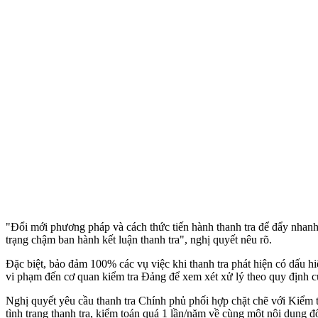
"Đổi mới phương pháp và cách thức tiến hành thanh tra để đẩy nhanh t
trạng chậm ban hành kết luận thanh tra", nghị quyết nêu rõ.
Đặc biệt, bảo đảm 100% các vụ việc khi thanh tra phát hiện có dấu h
vi phạm đến cơ quan kiểm tra Đảng để xem xét xử lý theo quy định 
Nghị quyết yêu cầu thanh tra Chính phủ phối hợp chặt chẽ với Kiểm t
tình trạng thanh tra, kiểm toán quá 1 lần/năm về cùng một nội dung đ