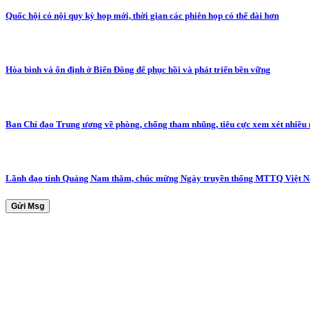
Quốc hội có nội quy kỳ họp mới, thời gian các phiên họp có thể dài hơn
Hòa bình và ổn định ở Biển Đông để phục hồi và phát triển bền vững
Ban Chỉ đạo Trung ương về phòng, chống tham nhũng, tiêu cực xem xét nhiều 
Lãnh đạo tỉnh Quảng Nam thăm, chúc mừng Ngày truyền thống MTTQ Việt 
Gửi Msg