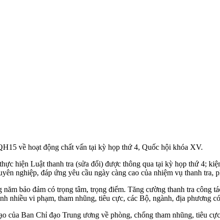
H15 về hoạt động chất vấn tại kỳ họp thứ 4, Quốc hội khóa XV.
 thực hiện Luật thanh tra (sửa đổi) được thông qua tại kỳ họp thứ 4; ki
 chuyên nghiệp, đáp ứng yêu cầu ngày càng cao của nhiệm vụ thanh tra, 
g năm bảo đảm có trọng tâm, trọng điểm. Tăng cường thanh tra công tá
inh nhiều vi phạm, tham nhũng, tiêu cực, các Bộ, ngành, địa phương có 
ỉ đạo của Ban Chỉ đạo Trung ương về phòng, chống tham nhũng, tiêu cực