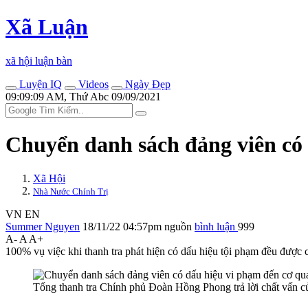
Xã Luận
xã hội luận bàn
Luyện IQ
Videos
Ngày Đẹp
09:09:09 AM, Thứ Abc 09/09/2021
Chuyển danh sách đảng viên có
Xã Hội
Nhà Nước Chính Trị
VN
EN
Summer Nguyen
18/11/22 04:57pm
nguồn
bình luận
999
A-
A
A+
100% vụ việc khi thanh tra phát hiện có dấu hiệu tội phạm đều được 
Tổng thanh tra Chính phủ Đoàn Hồng Phong trả lời chất vấn c