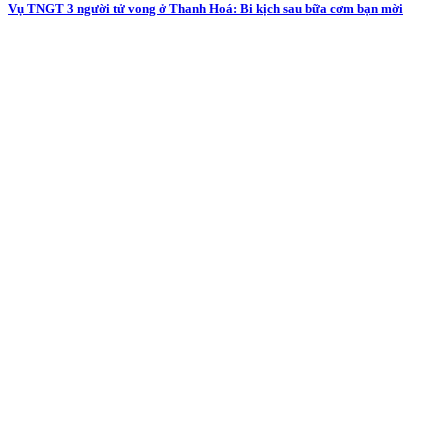
Vụ TNGT 3 người tử vong ở Thanh Hoá: Bi kịch sau bữa cơm bạn mời