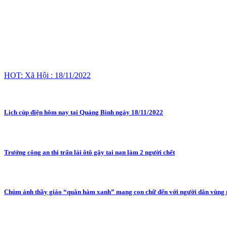
HOT: Xã Hội : 18/11/2022
Lịch cúp điện hôm nay tại Quảng Bình ngày 18/11/2022
Trưởng công an thị trấn lái ôtô gây tai nạn làm 2 người chết
Chùm ảnh thầy giáo “quân hàm xanh” mang con chữ đến với người dân vùng 