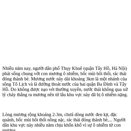
Nhiều năm nay, người dân phố Thụy Khuê (quận Tây Hồ, Hà Nội)
phải sống chung với con mương ô nhiễm, bốc mùi hôi thối, rác thải
đóng thành bè. Mương nước này dài khoảng 3km là một nhánh của
sông Tô Lịch và là đường thoát nước của hai quận Ba Đình và Tây
Hồ. Do không được nạo vét thường xuyên, nước thải không qua xử
lý chảy thẳng ra mương nên từ lâu khu vực này đã bị ô nhiễm nặng.
Lòng mương rộng khoảng 2-3m, chưá dòng nước đen kịt, đặc
quánh, bốc mùi hôi thối nồng nặc, rác thải đóng thành bè,... Người
dân khu vực này nhiều năm chịu khốn khổ vì sự ô nhiễm từ con
mương.