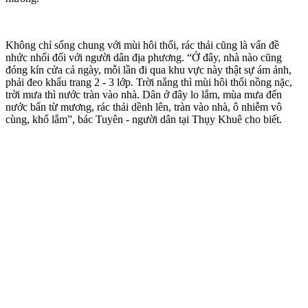
Không chỉ sống chung với mùi hôi thối, rác thải cũng là vấn đề
nhức nhối đối với người dân địa phương. “Ở đây, nhà nào cũng
đóng kín cửa cả ngày, mỗi lần đi qua khu vực này thật sự ám ảnh,
phải đeo khẩu trang 2 - 3 lớp. Trời nắng thì mùi hôi thối nồng nặc,
trời mưa thì nước tràn vào nhà. Dân ở đây lo lắm, mùa mưa đến
nước bẩn từ mương, rác thải dềnh lên, tràn vào nhà, ô nhiễm vô
cùng, khổ lắm”, bác Tuyên - người dân tại Thụy Khuê cho biết.