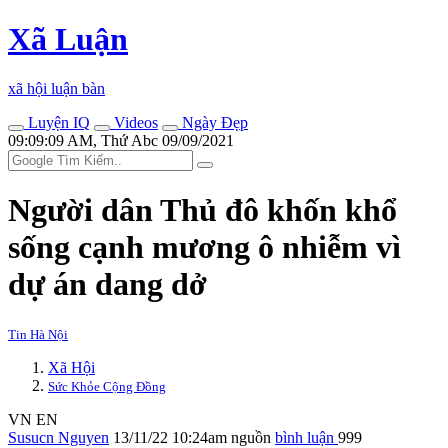
Xã Luận
xã hội luận bàn
Luyện IQ
Videos
Ngày Đẹp
09:09:09 AM, Thứ Abc 09/09/2021
Người dân Thủ đô khốn khổ
sống cạnh mương ô nhiễm vì
dự án dang dở
Tin Hà Nội
Xã Hội
Sức Khỏe Cộng Đồng
VN
EN
Susucn Nguyen
13/11/22 10:24am
nguồn
bình luận
999