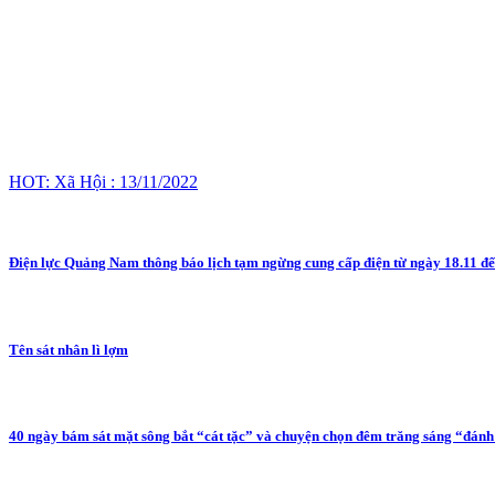
HOT: Xã Hội : 13/11/2022
Điện lực Quảng Nam thông báo lịch tạm ngừng cung cấp điện từ ngày 18.11 đ
Tên sát nhân lì lợm
40 ngày bám sát mặt sông bắt “cát tặc” và chuyện chọn đêm trăng sáng “đánh