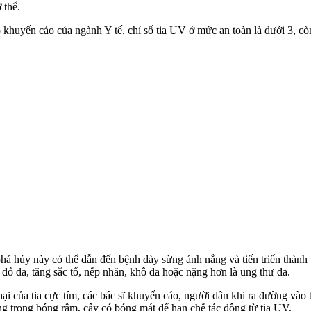
th‌ể.
o khuyến cáo của ngành Y tế, chỉ số tia UV ở mức an toàn là dưới 3, cò
phá hủy này có thể dẫn đến bệnh dày sừng ánh nắng và tiến triển thành 
 đỏ da, tăng sắc tố, nếp nhăn, khô da hoặc nặng hơn là ung thư da.
i của tia cực tím, các bác sĩ khuyến cáo, người dân khi ra đường vào t
ng trong bóng râm, cây có bóng mát để hạn chế tác động từ tia UV.