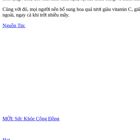
Cùng với đó, mọi người nên bổ sung hoa quả tươi giàu vitamin C, giú
ngoài, ngay cả khi trời nhiều mây.
Nguồn Tin:
MỚI: Sức Khỏe Cộng Đồng
Hot