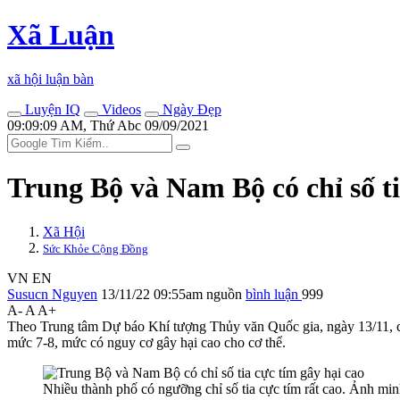
Xã Luận
xã hội luận bàn
Luyện IQ
Videos
Ngày Đẹp
09:09:09 AM, Thứ Abc 09/09/2021
Trung Bộ và Nam Bộ có chỉ số ti
Xã Hội
Sức Khỏe Cộng Đồng
VN
EN
Susucn Nguyen
13/11/22 09:55am
nguồn
bình luận
999
A-
A
A+
Theo Trung tâm Dự báo Khí tượng Thủy văn Quốc gia, ngày 13/11, ch
mức 7-8, mức có nguy cơ gây hại cao cho c‌ơ th‌ể.
Nhiều thành phố có ngưỡng chỉ số tia cực tím rất cao. Ảnh 