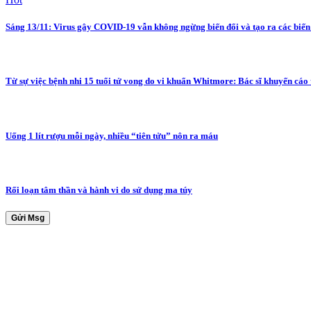
Sáng 13/11: Virus gây COVID-19 vẫn không ngừng biến đổi và tạo ra các biế
Từ sự việc bệnh nhi 15 tuổi tử vong do vi khuẩn Whitmore: Bác sĩ khuyến cáo
Uống 1 lít rượu mỗi ngày, nhiều “tiên tửu” nôn ra máu
Rối loạn tâm thần và hành vi do sử dụng ma túy
Gửi Msg