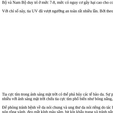
Bộ và Nam Bộ duy trì ở mức 7-8, mức có nguy cơ gây hại cao cho c‌ơ 
Với chỉ số này, tia UV đã vượt ngưỡng an toàn rất nhiều lần. Bởi the
Tia cực tím trong ánh sáng mặt trời có thể phá hủy các tế bào da. Sự 
nhiều với ánh sáng mặt trời chứa tia cực tím phổ biến như bỏng nắng,
Để phòng tránh bệnh về da nói chung và ung thư da nói riêng do tác hạ
nón rộng vành, đeo mắt kính màu sậm, bịt kín khẩu trang và tránh nắ