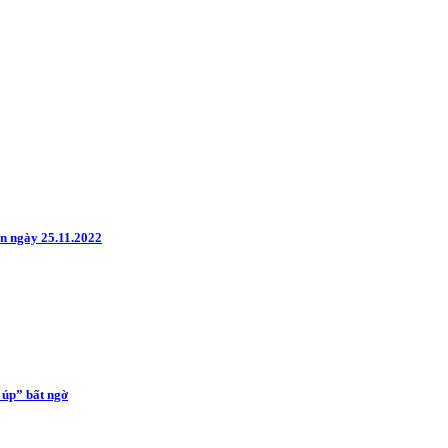
ến ngày 25.11.2022
 úp” bất ngờ