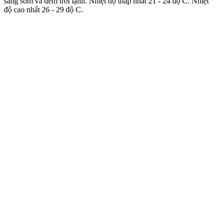
sáng sớm và đêm trời lạnh. Nhiệt độ thấp nhất 21 - 24 độ C. Nhiệt
độ cao nhất 26 - 29 độ C.