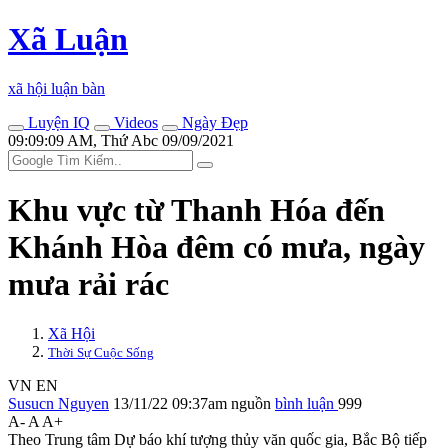
Xã Luận
xã hội luận bàn
Luyện IQ
Videos
Ngày Đẹp
09:09:09 AM, Thứ Abc 09/09/2021
Khu vực từ Thanh Hóa đến
Khánh Hòa đêm có mưa, ngày
mưa rải rác
Xã Hội
Thời Sự Cuộc Sống
VN
EN
Susucn Nguyen
13/11/22 09:37am
nguồn
bình luận
999
A-
A
A+
Theo Trung tâm Dự báo khí tượng thủy văn quốc gia, Bắc Bộ tiếp