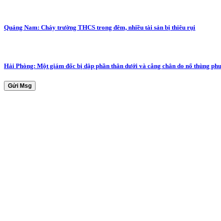
Quảng Nam: Cháy trường THCS trong đêm, nhiều tài sản bị thiêu rụi
Hải Phòng: Một giám đốc bị dập phần thân dưới và cẳng chân do nổ thùng ph
Gửi Msg