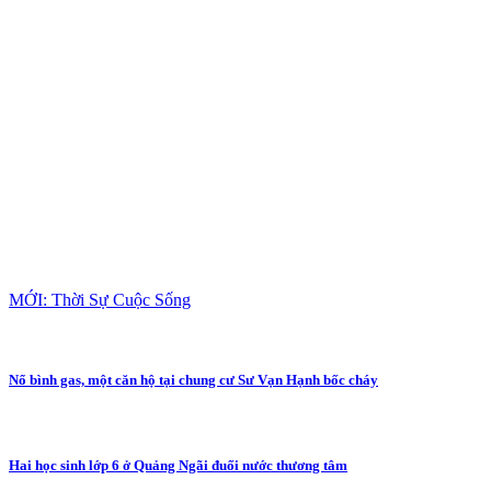
MỚI: Thời Sự Cuộc Sống
Nổ bình gas, một căn hộ tại chung cư Sư Vạn Hạnh bốc cháy
Hai học sinh lớp 6 ở Quảng Ngãi đuối nước thương tâm