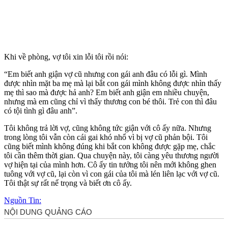
Khi về phòng, vợ tôi xin lỗi tôi rồi nói:
“Em biết anh giận vợ cũ nhưng con gái anh đâu có lỗi gì. Mình
được nhìn mặt ba mẹ mà lại bắt con gái mình không được nhìn thấy
mẹ thì sao mà được hả anh? Em biết anh giận em nhiều chuyện,
nhưng mà em cũng chỉ vì thấy thương con bé thôi. Trẻ con thì đâu
có tội tình gì đâu anh”.
Tôi không trả lời vợ, cũng không tức giận với cô ấy nữa. Nhưng
trong lòng tôi vẫn còn cái gai khó nhổ vì bị vợ cũ phản bội. Tôi
cũng biết mình không đúng khi bắt con không được gặp mẹ, chắc
tôi cần thêm thời gian. Qua chuyện này, tôi càng yêu thương người
vợ hiện tại của mình hơn. Cô ấy tin tưởng tôi nên mới không ghen
tuông với vợ cũ, lại còn vì con gái của tôi mà lén liên lạc với vợ cũ.
Tôi thật sự rất nể trọng và biết ơn cô ấy.
Nguồn Tin: