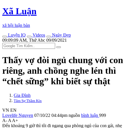
Xã Luận
xã hội luận bàn
Luyện IQ
Videos
Ngày Đẹp
09:09:09 AM, Thứ Abc 09/09/2021
Thấy vợ đòi ngủ chung với con
riêng, anh chồng nghe lén thì
“chết sững” khi biết sự thật
Gia Đình
Tâm Sự Thầm Kín
VN
EN
Lovelife Nguyen
07/10/22 04:44pm
nguồn
bình luận
999
A-
A
A+
Đến khoảng 9 giờ thì tôi đi ngang qua phòng ngủ của con gái, nhẹ