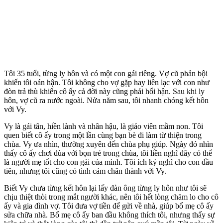
Tôi 35 tuổi, từng ly hôn và có một con gái riêng. Vợ cũ phản bội
khiến tôi oán hận. Tôi không cho vợ gặp hay liên lạc với con như
đòn trả thù khiến cô ấy cả đời này cũng phải hối hận. Sau khi ly
hôn, vợ cũ ra nước ngoài. Nửa năm sau, tôi nhanh chóng kết hôn
với Vy.
Vy là gái tân, hiền lành và nhân hậu, là giáo viên mầm non. Tôi
quen biết cô ấy trong một lần cùng bạn bè đi làm từ thiện trong
chùa. Vy ưa nhìn, thường xuyên đến chùa phụ giúp. Ngày đó nhìn
thấy cô ấy chơi đùa với bọn trẻ trong chùa, tôi liền nghĩ đây có thể
là người mẹ tốt cho con gái của mình. Tôi ích kỷ nghĩ cho con đầu
tiên, nhưng tôi cũng có tình cảm chân thành với Vy.
Biết Vy chưa từng kết hôn lại lấy đàn ông từng ly hôn như tôi sẽ
chịu thiệt thòi trong mắt người khác, nên tôi hết lòng chăm lo cho cô
ấy và gia đình vợ. Tôi đưa vợ tiền để gửi về nhà, giúp bố mẹ cô ấy
sửa chữa nhà. Bố mẹ cô ấy ban đầu không thích tôi, nhưng thấy sự