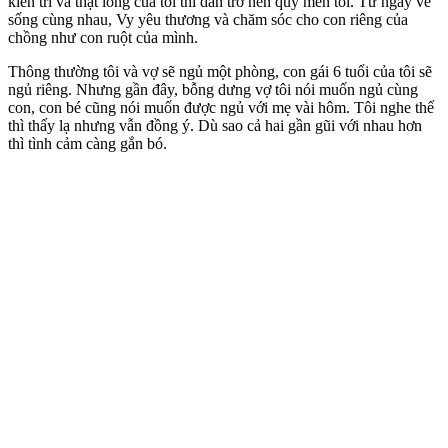
kiên trì và thật lòng của tôi thì dần trở nên quý mền tôi. Từ ngày về
sống cùng nhau, Vy yêu thương và chăm sóc cho con riêng của
chồng như con ruột của mình.
Thông thường tôi và vợ sẽ ngủ một phòng, con gái 6 tuổi của tôi sẽ
ngủ riêng. Nhưng gần đây, bỗng dưng vợ tôi nói muốn ngủ cùng
con, con bé cũng nói muốn được ngủ với mẹ vài hôm. Tôi nghe thế
thì thấy lạ nhưng vẫn đồng ý. Dù sao cả hai gần gũi với nhau hơn
thì tình cảm càng gắn bó.