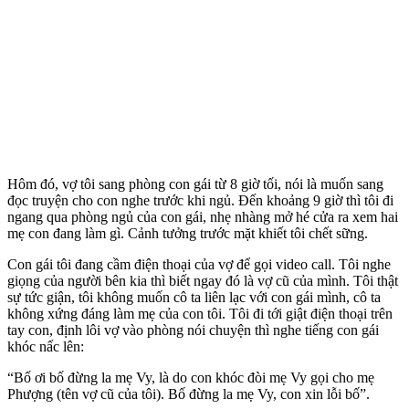
Hôm đó, vợ tôi sang phòng con gái từ 8 giờ tối, nói là muốn sang
đọc truyện cho con nghe trước khi ngủ. Đến khoảng 9 giờ thì tôi đi
ngang qua phòng ngủ của con gái, nhẹ nhàng mở hé cửa ra xem hai
mẹ con đang làm gì. Cảnh tưởng trước mặt khiết tôi chết sững.
Con gái tôi đang cầm điện thoại của vợ để gọi video call. Tôi nghe
giọng của người bên kia thì biết ngay đó là vợ cũ của mình. Tôi thật
sự tức giận, tôi không muốn cô ta liên lạc với con gái mình, cô ta
không xứng đáng làm mẹ của con tôi. Tôi đi tới giật điện thoại trên
tay con, định lôi vợ vào phòng nói chuyện thì nghe tiếng con gái
khóc nấc lên:
“Bố ơi bố đừng la mẹ Vy, là do con khóc đòi mẹ Vy gọi cho mẹ
Phượng (tên vợ cũ của tôi). Bố đừng la mẹ Vy, con xin lỗi bố”.