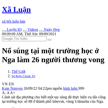
Xã Luận
xã hội luận bàn
Luyện IQ
Videos
Ngày Đẹp
09:09:09 AM, Thứ Abc 09/09/2021
Nổ súng tại một trường học ở
Nga làm 26 người thương vong
Thế Giới
Sự Kiện Chính Trị
VN
EN
Kute Nguyen
26/09/22 04:22pm
nguồn
bình luận
999
A-
A
A+
Cảnh sát địa phương cho biết một tay súng đã thực hiện vụ tấn công
tại trường học số 88 ở thành phố Izhevsk, vùng Udmurtia của Nga.