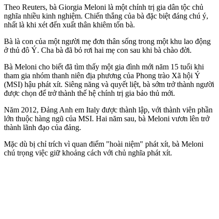
Theo Reuters, bà Giorgia Meloni là một chính trị gia dân tộc chủ
nghĩa nhiều kinh nghiệm. Chiến thắng của bà đặc biệt đáng chú ý,
nhất là khi xét đến xuất thân khiêm tốn bà.
Bà là con của một người mẹ đơn thân sống trong một khu lao động
ở thủ đô Ý. Cha bà đã bỏ rơi hai mẹ con sau khi bà chào đời.
Bà Meloni cho biết đã tìm thấy một gia đình mới năm 15 tuổi khi
tham gia nhóm thanh niên địa phương của Phong trào Xã hội Ý
(MSI) hậu phá‌t xí‌t. Siêng năng và quyết liệt, bà sớm trở thành người
được chọn để trở thành thế hệ chính trị gia bảo thủ mới.
Năm 2012, Đảng Anh em Italy được thành lập, với thành viên phần
lớn thuộc hàng ngũ của MSI. Hai năm sau, bà Meloni vươn lên trở
thành lãnh đạo của đảng.
Mặc dù bị chỉ trích vì quan điểm "hoài niệm" phá‌t xí‌t, bà Meloni
chú trọng việc giữ khoảng cách với chủ nghĩa phá‌t xí‌t.