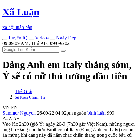
Xã Luận
xã hội luận bàn
Luyện IQ
Videos
Ngày Đẹp
09:09:09 AM, Thứ Abc 09/09/2021
Đảng Anh em Italy thắng sớm,
Ý sẽ có nữ thủ tướng đầu tiên
Thế Giới
Sự Kiện Chính Trị
VN
EN
Summer Nguyen
26/09/22 04:02pm
nguồn
bình luận
999
A-
A
A+
Vào lúc 2h30 (giờ Ý) ngày 26-9 (7h30 giờ Việt Nam), những người
ủng hộ Đảng cực hữu Brothers of Italy (Đảng Anh em Italy) reo hò
ăn mừng khi đảng này đã nắm chắc chiến thắng trong cuộc bầu cử