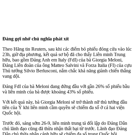
Đảng gợi nhớ chủ nghĩa phá‌t xí‌t
Theo Hãng tin Reuters, sau khi các điểm bỏ phiếu đóng cửa vào lúc
23h, giờ địa phương, kết quả sơ bộ đã cho thấy Liên minh Trung
hữu, bao gồm Đảng Anh em Italy (FdI) của bà Giorgia Meloni,
Đảng Liên đoàn của ông Matteo Salvini và Forza Italia (FI) của cựu
Thủ tướng Silvio Berlusconi, nắm chắc khả năng giành chiến thắng
vang dội.
Đảng FdI của bà Meloni đang đứng đầu với gần 26% số phiếu bầu
và liên minh của bà được khoảng 43% số phiếu.
Với kết quả này, bà Giorgia Meloni sẽ trở thành nữ thủ tướng đầu
tiên của Ý khi liên minh cầm quyền sẽ chiếm đa số ở cả hai viện
Quốc hội.
Trước đó, sáng sớm 26-9, liên minh trung tả đối lập do Đảng Dân
chủ lãnh đạo cũng đã thừa nhận thất bại từ trước. Lãnh đạo Đảng
Dân chủ thừa nhận cánh hữu sẽ chiếm đa số trong Quốc hội.