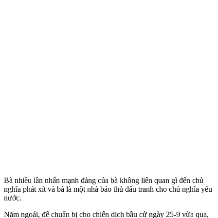
Bà nhiều lần nhấn mạnh đảng của bà không liên quan gì đến chủ
nghĩa phá‌t xí‌t và bà là một nhà bảo thủ đấu tranh cho chủ nghĩa yêu
nước.
Năm ngoái, để chuẩn bị cho chiến dịch bầu cử ngày 25-9 vừa qua,