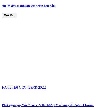
Ấn Độ đẩy mạnh sản xuất chip bán dẫn
Gửi Msg
HOT: Thế Giới : 23/09/2022
Phát ngôn gây “sốc” của cựu thủ tướng Ý về xung đột Nga - Ukraine