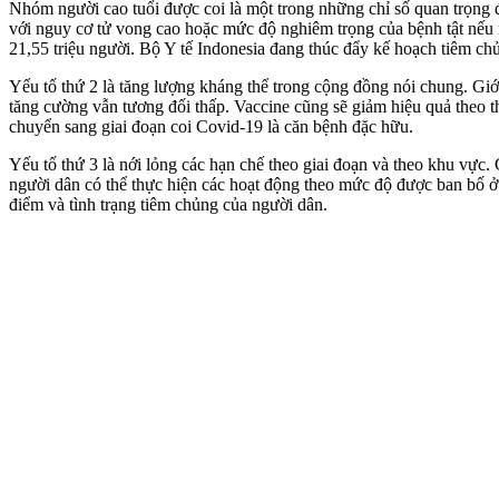
Nhóm người cao tuổi được coi là một trong những chỉ số quan trọng đ
với nguy cơ t‌ử von‌g cao hoặc mức độ nghiêm trọng của bệnh tật nếu 
21,55 triệu người. Bộ Y tế Indonesia đang thúc đẩy kế hoạch tiêm c
Yếu tố thứ 2 là tăng lượng kháng thể trong cộng đồng nói chung. Giới
tăng cường vẫn tương đối thấp. Vaccine cũng sẽ giảm hiệu quả theo th
chuyển sang giai đoạn coi Covid-19 là căn bệnh đặc hữu.
Yếu tố thứ 3 là nới lỏng các hạn chế theo giai đoạn và theo khu vực.
người dân có thể thực hiện các hoạt động theo mức độ được ban bố ở 
điểm và tình trạng tiêm chủng của người dân.