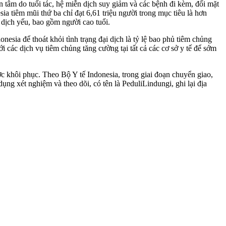
 tâm do tuổi tác, hệ miễn dịch suy giảm và các bệnh đi kèm, đối mặt
ia tiêm mũi thứ ba chỉ đạt 6,61 triệu người trong mục tiêu là hơn
dịch yếu, bao gồm người cao tuổi.
esia để thoát khỏi tình trạng đại dịch là tỷ lệ bao phủ tiêm chủng
i các dịch vụ tiêm chủng tăng cường tại tất cả các cơ sở y tế để sớm
ược khôi phục. Theo Bộ Y tế Indonesia, trong giai đoạn chuyển giao,
g xét nghiệm và theo dõi, có tên là PeduliLindungi, ghi lại địa