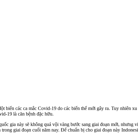
đột biến các ca mắc Covid-19 do các biến thể mới gây ra. Tuy nhiên xu 
ovid-19 là căn bệnh đặc hữu.
ốc gia này sẽ không quá vội vàng bước sang giai đoạn mới, nhưng việ
h trong giai đoạn cuối năm nay. Để chuẩn bị cho giai đoạn này Indones