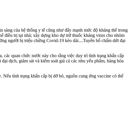
sẵn sàng của hệ thống y tế cũng như đẩy mạnh mức độ kháng thể trong
ể điều trị tại nhà; xây dựng kho dự trữ thuốc kháng virus cho nhóm
những người bị triệu chứng Covid-19 kéo dài....Tuyên bố chấm dứt đại
, các quan chức nước này cho rằng việc duy trì tình trạng khẩn cấp
 đại dịch, giám sát và kiểm soát giá cả các nhu yếu phẩm, hàng hóa
e. Nếu tình trạng khẩn cấp bị dỡ bỏ, nguồn cung ứng vaccine có thể