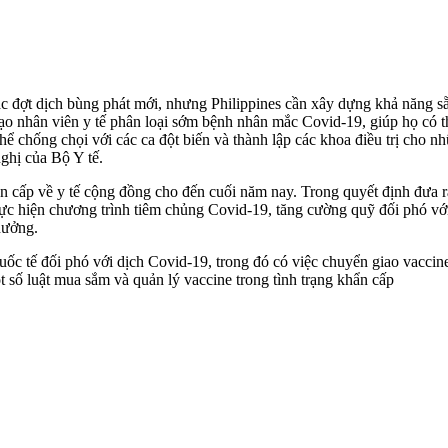
 các đợt dịch bùng phát mới, nhưng Philippines cần xây dựng khả năng 
ạo nhân viên y tế phân loại sớm bệnh nhân mắc Covid-19, giúp họ có th
hể chống chọi với các ca đột biến và thành lập các khoa điều trị cho 
ghị của Bộ Y tế.
ẩn cấp về y tế cộng đồng cho đến cuối năm nay. Trong quyết định đưa ra
ực hiện chương trình tiêm chủng Covid-19, tăng cường quỹ đối phó với
hưởng.
uốc tế đối phó với dịch Covid-19, trong đó có việc chuyển giao vaccin
t số luật mua sắm và quản lý vaccine trong tình trạng khẩn cấp