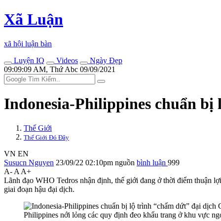
Xã Luận
xã hội luận bàn
Luyện IQ
Videos
Ngày Đẹp
09:09:09 AM, Thứ Abc 09/09/2021
Indonesia-Philippines chuẩn bị 
Thế Giới
Thế Giới Đó Đây
VN
EN
Susucn Nguyen
23/09/22 02:10pm
nguồn
bình luận
999
A-
A
A+
Lãnh đạo WHO Tedros nhận định, thế giới đang ở thời điểm thuận lợi 
giai đoạn hậu đại dịch.
Philippines nới lỏng các quy định đeo khẩu trang ở khu vực ngoà