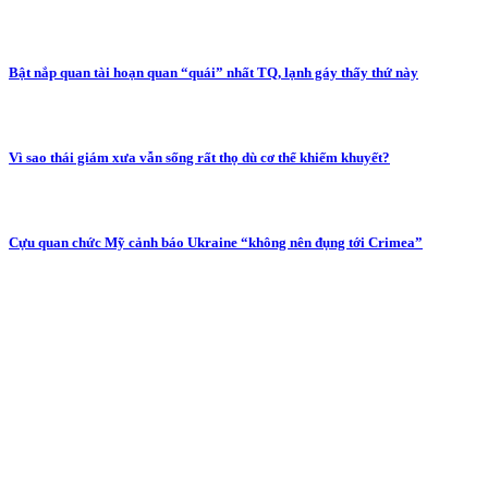
Bật nắp quan tài hoạn quan “quái” nhất TQ, lạnh gáy thấy thứ này
Vì sao thái giám xưa vẫn sống rất thọ dù cơ thể khiếm khuyết?
Cựu quan chức Mỹ cảnh báo Ukraine “không nên đụng tới Crimea”