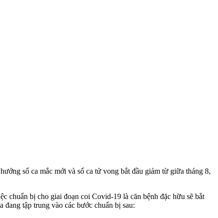
hướng số ca mắc mới và số ca t‌ử von‌g bắt đầu giảm từ giữa tháng 8,
c chuẩn bị cho giai đoạn coi Covid-19 là căn bệnh đặc hữu sẽ bắt
ia đang tập trung vào các bước chuẩn bị sau: