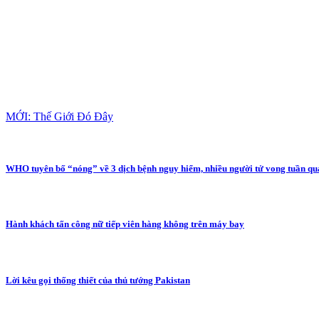
MỚI: Thế Giới Đó Đây
WHO tuyên bố “nóng” về 3 dịch bệnh nguy hiểm, nhiều người tử vong tuần qu
Hành khách tấn công nữ tiếp viên hàng không trên máy bay
Lời kêu gọi thống thiết của thủ tướng Pakistan