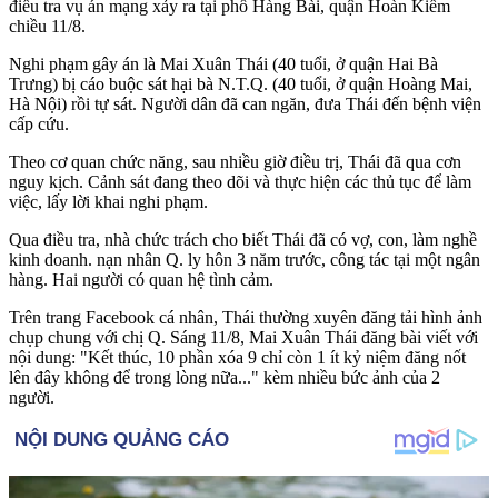
điều tra vụ án mạng xảy ra tại phố Hàng Bài, quận Hoàn Kiếm
chiều 11/8.
Nghi phạm gây án là Mai Xuân Thái (40 tuổi, ở quận Hai Bà
Trưng) bị cáo buộc sát hại bà N.T.Q. (40 tuổi, ở quận Hoàng Mai,
Hà Nội) rồi t‌ּự sá‌ּt. Người dân đã can ngăn, đưa Thái đến bệnh viện
cấp cứu.
Theo cơ quan chức năng, sau nhiều giờ điều trị, Thái đã qua cơn
nguy kịch. Cảnh sát đang theo dõi và thực hiện các thủ tục để làm
việc, lấy lời khai nghi phạm.
Qua điều tra, nhà chức trách cho biết Thái đã có vợ, con, làm nghề
kinh doanh. nạn nhân Q. ly hôn 3 năm trước, công tác tại một ngân
hàng. Hai người có quan hệ tình cảm.
Trên trang Facebook cá nhân, Thái thường xuyên đăng tải hình ảnh
chụp chung với chị Q. Sáng 11/8, Mai Xuân Thái đăng bài viết với
nội dung: "Kết thúc, 10 phần xóa 9 chỉ còn 1 ít kỷ niệm đăng nốt
lên đây không để trong lòng nữa..." kèm nhiều bức ảnh của 2
người.