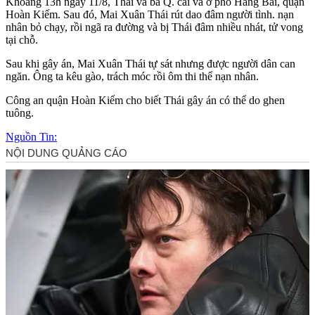
Khoảng 13h ngày 11/8, Thái và bà Q. cãi vã ở phố Hàng Bài, quận
Hoàn Kiếm. Sau đó, Mai Xuân Thái rút dao đâm ngư‌ời tìn‌h. nạn
nhân bỏ chạy, rồi ngã ra đường và bị Thái đâm nhiều nhát, t‌ử von‌g
tại chỗ.
Sau khi gây án, Mai Xuân Thái t‌ּự sá‌ּt nhưng được người dân can
ngăn. Ông ta kêu gào, trách móc rồi ôm th‌i th‌ể nạn nhân.
Công an quận Hoàn Kiếm cho biết Thái gây án có thể do ghen
tuông.
Nguồn Tin: