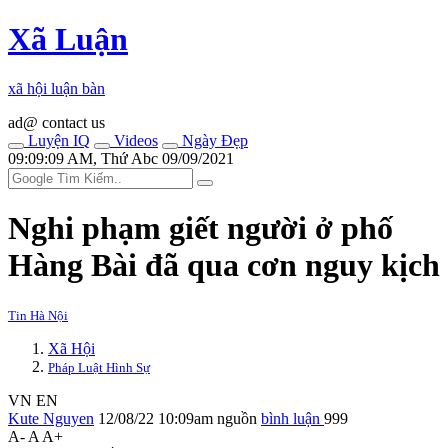
Xã Luận
xã hội luận bàn
ad@ contact us
Luyện IQ
Videos
Ngày Đẹp
09:09:09 AM, Thứ Abc 09/09/2021
Nghi phạm giết người ở phố
Hàng Bài đã qua cơn nguy kịch
Tin Hà Nội
Xã Hội
Pháp Luật Hình Sự
VN
EN
Kute Nguyen
12/08/22 10:09am
nguồn
bình luận
999
A-
A
A+