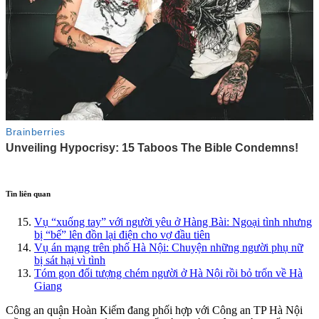
Tin liên quan
Vụ “xuống tay” với người yêu ở Hàng Bài: Ngoại tình nhưng
bị “bế” lên đồn lại điện cho vợ đầu tiên
Vụ án mạng trên phố Hà Nội: Chuyện những người phụ nữ
bị sát hại vì tình
Tóm gọn đối tượng chém người ở Hà Nội rồi bỏ trốn về Hà
Giang
Công an quận Hoàn Kiếm đang phối hợp với Công an TP Hà Nội