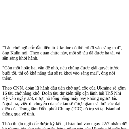
"Tàu chở ngũ cốc đầu tiên từ Ukraine có thể rời đi vào sáng mai",
ông Kalin nói. Theo quan chức này, một số tàu đã được hạ tải và
sẵn sàng khởi hành.
"Còn một hoặc hai vấn đề nhỏ, nếu chúng được giải quyết trước
buổi tối, thì có khả năng tàu sẽ ra khơi vào sáng mai", ông nói
thêm.
Theo CNN, đoàn lữ hành đầu tiên chở ngũ cốc của Ukraine sẽ gồm
16 tàu chở hàng khô. Đoàn tàu dự kiến tiếp cận lãnh hải Thổ Nhĩ
Kỳ vào ngày 3/8, được hộ tống bằng máy bay không người lái.
Ngoài ra, việc di chuyển của các tàu sẽ được giám sát bởi các đại
diện của Trung tâm Điều phối Chung (JCC) có trụ sở tại Istanbul
thông qua vệ tinh.
Thỏa thuận ngũ cốc được ký kết tại Istanbul vào ngày 22/7 nhằm dỡ
bỏ phong tỏa cho các chuyến hàng nông sản của Ukraine bị mắc kẹt