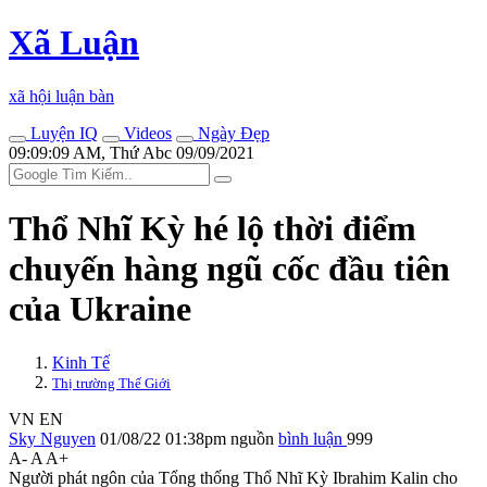
Xã Luận
xã hội luận bàn
Luyện IQ
Videos
Ngày Đẹp
09:09:09 AM, Thứ Abc 09/09/2021
Thổ Nhĩ Kỳ hé lộ thời điểm
chuyến hàng ngũ cốc đầu tiên
của Ukraine
Kinh Tế
Thị trường Thế Giới
VN
EN
Sky Nguyen
01/08/22 01:38pm
nguồn
bình luận
999
A-
A
A+
Người phát ngôn của Tổng thống Thổ Nhĩ Kỳ Ibrahim Kalin cho