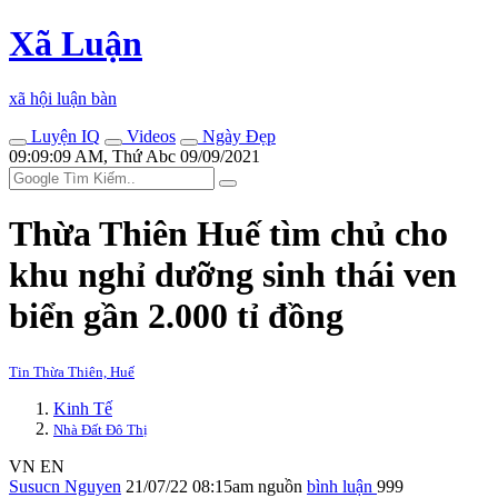
Xã Luận
xã hội luận bàn
Luyện IQ
Videos
Ngày Đẹp
09:09:09 AM, Thứ Abc 09/09/2021
Thừa Thiên Huế tìm chủ cho
khu nghỉ dưỡng sinh thái ven
biển gần 2.000 tỉ đồng
Tin Thừa Thiên, Huế
Kinh Tế
Nhà Đất Đô Thị
VN
EN
Susucn Nguyen
21/07/22 08:15am
nguồn
bình luận
999