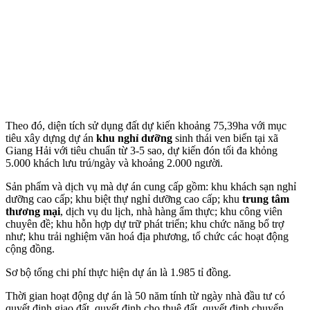
Theo đó, diện tích sử dụng đất dự kiến khoảng 75,39ha với mục
tiêu xây dựng dự án
khu nghỉ dưỡng
sinh thái ven biển tại xã
Giang Hải với tiêu chuẩn từ 3-5 sao, dự kiến đón tối đa khỏng
5.000 khách lưu trú/ngày và khoảng 2.000 người.
Sản phẩm và dịch vụ mà dự án cung cấp gồm: khu khách sạn nghỉ
dưỡng cao cấp; khu biệt thự nghỉ dưỡng cao cấp; khu
trung tâm
thương mại
, dịch vụ du lịch, nhà hàng ẩm thực; khu công viên
chuyên đề; khu hỗn hợp dự trữ phát triển; khu chức năng bổ trợ
như; khu trải nghiệm văn hoá địa phương, tổ chức các hoạt động
cộng đồng.
Sơ bộ tổng chi phí thực hiện dự án là 1.985 tỉ đồng.
Thời gian hoạt động dự án là 50 năm tính từ ngày nhà đầu tư có
quyết định giao đất, quyết định cho thuê đất, quyết định chuyển