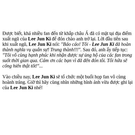
Được biết, khá nhiều fan đến từ khắp châu Á đã có mặt tại địa điểm
xuất ngũ của
Lee Jun Ki
để đón chào anh trở lại. Lời đầu tiên sau
khi xuất ngũ,
Lee Jun Ki
nói:
"Báo cáo! Tôi -
Lee Jun Ki
đã hoàn
thành nghĩa vụ quân sự! Trung thành!!!".
Sau đó, anh ấy tiếp tục:
"Tôi vô cùng hạnh phúc khi nhận được sự ủng hộ của các fan trong
suốt thời gian qua. Cám ơn các bạn vì đã đến đón tôi. Tôi hứa sẽ
cống hiến thật tốt!"...
Vào chiều nay,
Lee Jun Ki
sẽ tổ chức một buổi họp fan vô cùng
hoành tráng. Giờ thì hãy cùng nhìn những hình ảnh vừa được ghi lại
của
Lee Jun Ki
nhé!