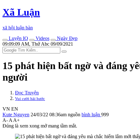
Xã Luận
xã hội luận bàn
Luyện IQ
Videos
Ngày Đẹp
09:09:09 AM, Thứ Abc 09/09/2021
15 phát hiện bất ngờ và đáng y
người
Đọc Truyện
Vui cười hài hước
VN
EN
Kute Nguyen
24/03/22 08:36am
nguồn
bình luận
999
A-
A
A+
Đúng là xem xong mở mang tầm mắt.