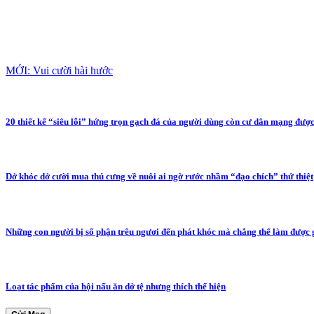
MỚI: Vui cười hài hước
20 thiết kế “siêu lỗi” hứng trọn gạch đá của người dùng còn cư dân mạng được
Dở khóc dở cười mua thú cưng về nuôi ai ngờ rước nhầm “đạo chích” thứ thiệt
Những con người bị số phận trêu ngươi đến phát khóc mà chẳng thể làm được 
Loạt tác phẩm của hội nấu ăn dở tệ nhưng thích thể hiện