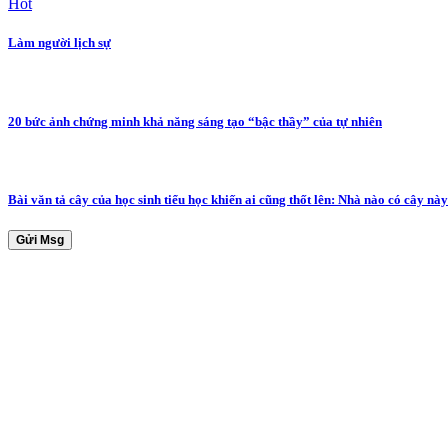
Hot
Làm người lịch sự
20 bức ảnh chứng minh khả năng sáng tạo “bậc thầy” của tự nhiên
Bài văn tả cây của học sinh tiểu học khiến ai cũng thốt lên: Nhà nào có cây này
Gửi Msg