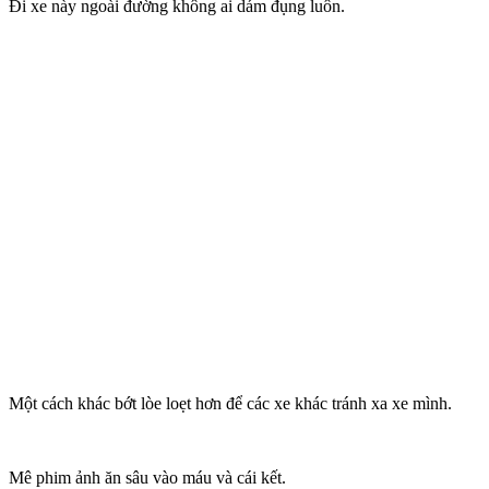
Đi xe này ngoài đường không ai dám đụng luôn.
Một cách khác bớt lòe loẹt hơn để các xe khác tránh xa xe mình.
Mê phim ảnh ăn sâu vào máu và cái kết.