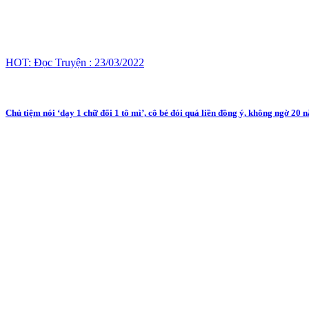
HOT: Đọc Truyện : 23/03/2022
Chủ tiệm nói ‘dạy 1 chữ đổi 1 tô mì’, cô bé đói quá liền đồng ý, không ngờ 2