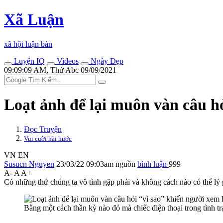
Xã Luận
xã hội luận bàn
Luyện IQ
Videos
Ngày Đẹp
09:09:09 AM, Thứ Abc 09/09/2021
Loạt ảnh để lại muôn vàn câu hỏ
Đọc Truyện
Vui cười hài hước
VN
EN
Susucn Nguyen
23/03/22 09:03am
nguồn
bình luận
999
A-
A
A+
Có những thứ chúng ta vô tình gặp phải và không cách nào có thể lý 
Bằng một cách thần kỳ nào đó mà chiếc điện thoại trong tình t