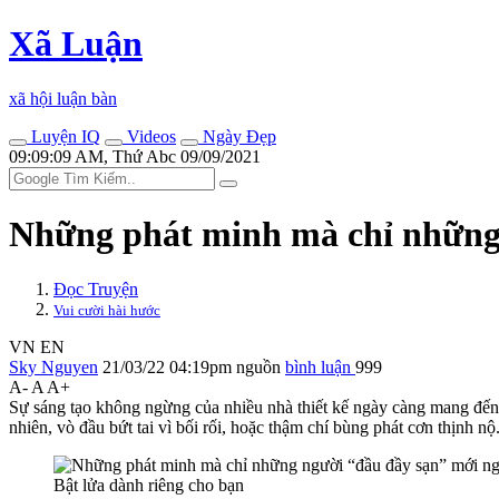
Xã Luận
xã hội luận bàn
Luyện IQ
Videos
Ngày Đẹp
09:09:09 AM, Thứ Abc 09/09/2021
Những phát minh mà chỉ những 
Đọc Truyện
Vui cười hài hước
VN
EN
Sky Nguyen
21/03/22 04:19pm
nguồn
bình luận
999
A-
A
A+
Sự sáng tạo không ngừng của nhiều nhà thiết kế ngày càng mang đến 
nhiên, vò đầu bứt tai vì bối rối, hoặc thậm chí bùng phát cơn thịnh nộ
Bật lửa dành riêng cho bạn