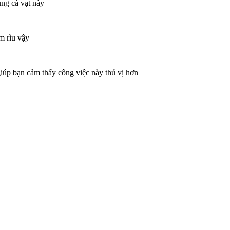
ùng cà vạt này
m rìu vậy
 giúp bạn cảm thấy công việc này thú vị hơn