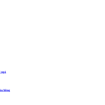
i ngả
màu hồng