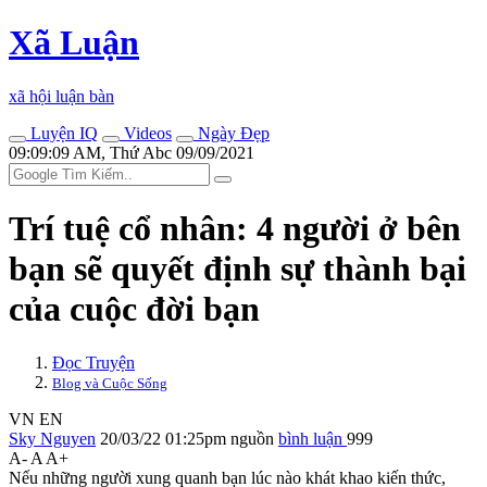
Xã Luận
xã hội luận bàn
Luyện IQ
Videos
Ngày Đẹp
09:09:09 AM, Thứ Abc 09/09/2021
Trí tuệ cổ nhân: 4 người ở bên
bạn sẽ quyết định sự thành bại
của cuộc đời bạn
Đọc Truyện
Blog và Cuộc Sống
VN
EN
Sky Nguyen
20/03/22 01:25pm
nguồn
bình luận
999
A-
A
A+
Nếu những người xung quanh bạn lúc nào khát khao kiến thức,