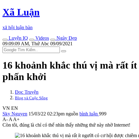
Xã Luận
xã hội luận bàn
Luyện IQ
Videos
Ngày Đẹp
09:09:09 AM, Thứ Abc 09/09/2021
16 khoảnh khắc thú vị mà rất ít
phấn khởi
Đọc Truyện
Blog và Cuộc Sống
VN
EN
Sky Nguyen
15/03/22 02:23pm
nguồn
bình luận
999
A-
A
A+
Còn tôi, đúng là chỉ có thể nhìn thấy những thứ này nhờ Internet!