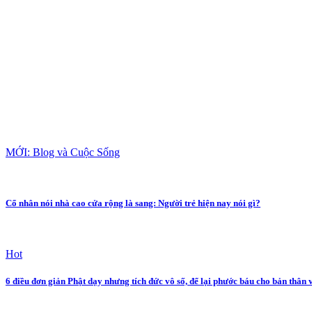
MỚI: Blog và Cuộc Sống
Cổ nhân nói nhà cao cửa rộng là sang: Người trẻ hiện nay nói gì?
Hot
6 điều đơn giản Phật dạy nhưng tích đức vô số, để lại phước báu cho bản thân 