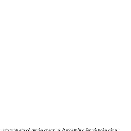
Em xinh em có quyền check-in, ở mọi thời điểm và hoàn cảnh