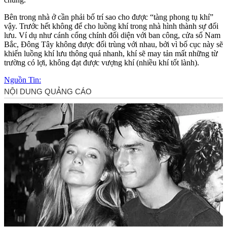
Bên trong nhà ở cần phải bố trí sao cho được “tàng phong tụ khí”
vậy. Trước hết không để cho luồng khí trong nhà hình thành sự đối
lưu. Ví dụ như cánh cổng chính đối diện với ban công, cửa sổ Nam
Bắc, Đông Tây không được đối trùng với nhau, bởi vì bố cục này sẽ
khiến luồng khí lưu thông quá nhanh, khí sẽ may tản mất những từ
trường có lợi, không đạt được vượng khí (nhiều khí tốt lành).
Nguồn Tin: