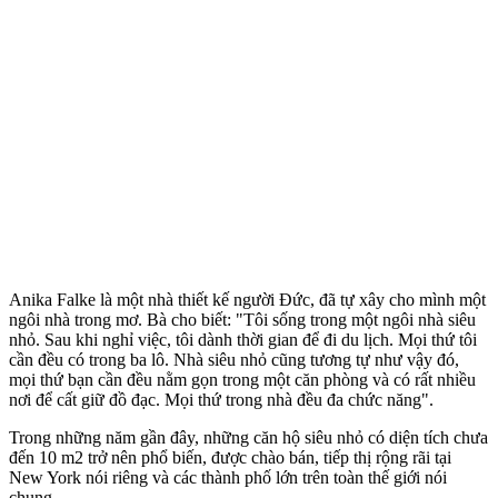
Anika Falke là một nhà thiết kế người Đức, đã tự xây cho mình một
ngôi nhà trong mơ. Bà cho biết: "Tôi sống trong một ngôi nhà siêu
nhỏ. Sau khi nghỉ việc, tôi dành thời gian để đi du lịch. Mọi thứ tôi
cần đều có trong ba lô. Nhà siêu nhỏ cũng tương tự như vậy đó,
mọi thứ bạn cần đều nằm gọn trong một căn phòng và có rất nhiều
nơi để cất giữ đồ đạc. Mọi thứ trong nhà đều đa chức năng".
Trong những năm gần đây, những căn hộ siêu nhỏ có diện tích chưa
đến 10 m2 trở nên phổ biến, được chào bán, tiếp thị rộng rãi tại
New York nói riêng và các thành phố lớn trên toàn thế giới nói
chung.