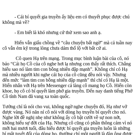
- Cái bí quyết gia truyền ấy liệu em có thuyết phục được chú
không mà về?
- Em biết là khó nhưng cứ thử xem sao anh ạ.
Hiển vẫn giấu chồng về “câu chuyện bất ngờ” mà cả tuần nay
cô vẫn ém kỹ trong lòng chưa dám thổ lộ với bất cứ ai.
Cô quen Hạ trên mạng. Trong mục bình luận bài của cô, nó
bảo “Cái họ Cồ của cô nghe hơi lạ nhưng con thấy rất thích. Chẳng
hiểu sao nó làm tim con bỗng nhiên đập mạnh”. Không chỉ có Hạ
mà nhiều người khi nghe cái họ của cô cũng đều nói vậy. Nhưng
đến mức “làm tim con bỗng nhiên đập mạnh” thì chỉ có Hạ là một.
Hiển nhắn với Hạ trên Messenger cả làng cô mang họ Cồ. Hiển còn
khoe, họ cô có bí quyết làm phở gia truyền. Đến nay danh tiếng Phở
Cồ tỉnh Nam đã vang xa toàn quốc.
Tưởng chỉ là nói cho vui, không ngờ nghe chuyện đó, Hạ như vớ
được vàng. Nó năn nỉ cô nói với dòng họ truyền bí quyết cho nó.
Nghe lời đề nghị nhẹ như không ấy cô bật cười về sự non nớt,
không hiểu sự đời của Hạ. Nhưng cô cũng có phần thông cảm vì nó
mới hai mươi tuổi, đâu hiểu được bí quyết gia truyền luôn là những
bí mật tuyệt đối của dòng họ, thường chỉ một người là đàn ông được