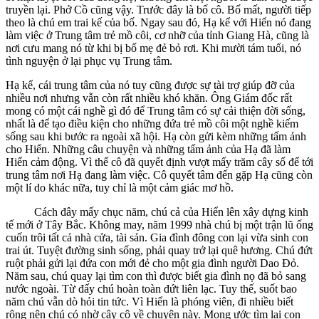
truyền lại. Phở Cồ cũng vậy. Trước đây là bố cô. Bố mất, người tiếp
theo là chú em trai kế của bố. Ngay sau đó, Hạ kể với Hiển nó đang
làm việc ở Trung tâm trẻ mồ côi, cơ nhỡ của tỉnh Giang Hà, cũng là
nơi cưu mang nó từ khi bị bố mẹ đẻ bỏ rơi. Khi mười tám tuổi, nó
tình nguyện ở lại phục vụ Trung tâm.
Hạ kể, cái trung tâm của nó tuy cũng được sự tài trợ giúp đỡ của
nhiều nơi nhưng vẫn còn rất nhiều khó khăn. Ông Giám đốc rất
mong có một cái nghề gì đó để Trung tâm có sự cải thiện đời sống,
nhất là để tạo điều kiện cho những đứa trẻ mồ côi một nghề kiếm
sống sau khi bước ra ngoài xã hội. Hạ còn gửi kèm những tấm ảnh
cho Hiển. Những câu chuyện và những tấm ảnh của Hạ đã làm
Hiển cảm động. Vì thế cô đã quyết định vượt mấy trăm cây số để tới
trung tâm nơi Hạ đang làm việc. Cô quyết tâm đến gặp Hạ cũng còn
một lí do khác nữa, tuy chỉ là một cảm giác mơ hồ.
Cách đây mấy chục năm, chú cả của Hiển lên xây dựng kinh
tế mới ở Tây Bắc. Không may, năm 1999 nhà chú bị một trận lũ ống
cuốn trôi tất cả nhà cửa, tài sản. Gia đình đông con lại vừa sinh con
trai út. Tuyệt đường sinh sống, phải quay trở lại quê hương. Chú đứt
ruột phải gửi lại đứa con mới đẻ cho một gia đình người Dao Đỏ.
Năm sau, chú quay lại tìm con thì được biết gia đình nọ đã bỏ sang
nước ngoài. Từ đấy chú hoàn toàn đứt liên lạc. Tuy thế, suốt bao
năm chú vẫn dò hỏi tin tức. Vì Hiển là phóng viên, đi nhiều biết
rộng nên chú có nhờ cậy cô về chuyện này. Mong ước tìm lại con