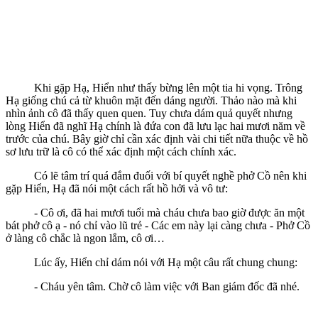
Khi gặp Hạ, Hiển như thấy bừng lên một tia hi vọng. Trông
Hạ giống chú cả từ khuôn mặt đến dáng người. Thảo nào mà khi
nhìn ảnh cô đã thấy quen quen. Tuy chưa dám quả quyết nhưng
lòng Hiển đã nghĩ Hạ chính là đứa con đã lưu lạc hai mươi năm về
trước của chú. Bây giờ chỉ cần xác định vài chi tiết nữa thuộc về hồ
sơ lưu trữ là cô có thể xác định một cách chính xác.
Có lẽ tâm trí quá đắm đuối với bí quyết nghề phở Cồ nên khi
gặp Hiển, Hạ đã nói một cách rất hồ hởi và vô tư:
- Cô ơi, đã hai mươi tuổi mà cháu chưa bao giờ được ăn một
bát phở cô ạ - nó chỉ vào lũ trẻ - Các em này lại càng chưa - Phở Cồ
ở làng cô chắc là ngon lắm, cô ơi…
Lúc ấy, Hiển chỉ dám nói với Hạ một câu rất chung chung:
- Cháu yên tâm. Chờ cô làm việc với Ban giám đốc đã nhé.