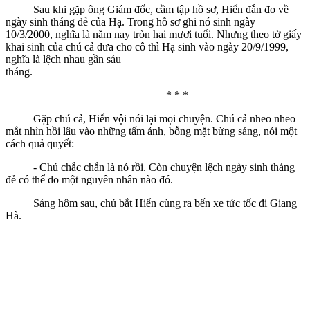
Sau khi gặp ông Giám đốc, cầm tập hồ sơ, Hiển đắn đo về
ngày sinh tháng đẻ của Hạ. Trong hồ sơ ghi nó sinh ngày
10/3/2000, nghĩa là năm nay tròn hai mươi tuổi. Nhưng theo tờ giấy
khai sinh của chú cả đưa cho cô thì Hạ sinh vào ngày 20/9/1999,
nghĩa là lệch nhau gần sáu
tháng.
* * *
Gặp chú cả, Hiển vội nói lại mọi chuyện. Chú cả nheo nheo
mắt nhìn hồi lâu vào những tấm ảnh, bỗng mặt bừng sáng, nói một
cách quả quyết:
- Chú chắc chắn là nó rồi. Còn chuyện lệch ngày sinh tháng
đẻ có thể do một nguyên nhân nào đó.
Sáng hôm sau, chú bắt Hiển cùng ra bến xe tức tốc đi Giang
Hà.