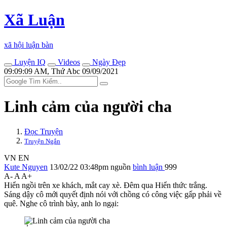
Xã Luận
xã hội luận bàn
Luyện IQ
Videos
Ngày Đẹp
09:09:09 AM, Thứ Abc 09/09/2021
Linh cảm của người cha
Đọc Truyện
Truyện Ngắn
VN
EN
Kute Nguyen
13/02/22 03:48pm
nguồn
bình luận
999
A-
A
A+
Hiển ngồi trên xe khách, mắt cay xè. Đêm qua Hiển thức trắng.
Sáng dậy cô mới quyết định nói với chồng có công việc gấp phải về
quê. Nghe cô trình bày, anh lo ngại: