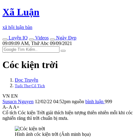
Xã Luận
xã hội luận bàn
Luyện IQ
Videos
Ngày Đẹp
09:09:09 AM, Thứ Abc 09/09/2021
Cóc kiện trời
Đọc Truyện
Tuổi Thơ Cổ Tích
VN
EN
Susucn Nguyen
12/02/22 04:52pm
nguồn
bình luận
999
A-
A
A+
Cổ tích Cóc kiện Trời giải thích hiện tượng thiên nhiên mỗi khi cóc
nghiến răng thì trời chuẩn bị mưa.
Hình ảnh cóc kiện trời (Ảnh minh họa)