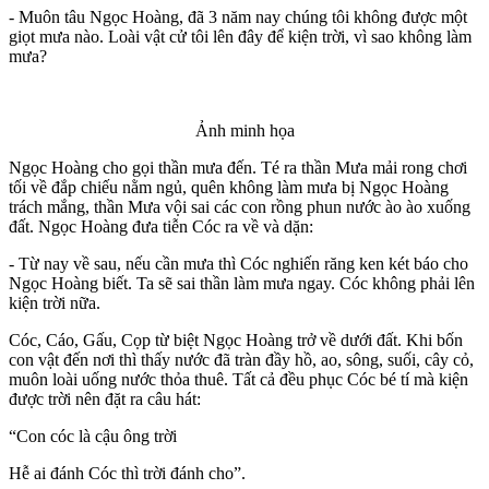
- Muôn tâu Ngọc Hoàng, đã 3 năm nay chúng tôi không được một
giọt mưa nào. Loài vật cử tôi lên đây để kiện trời, vì sao không làm
mưa?
Ảnh minh họa
Ngọc Hoàng cho gọi thần mưa đến. Té ra thần Mưa mải rong chơi
tối về đắp chiếu nằm ngủ, quên không làm mưa bị Ngọc Hoàng
trách mắng, thần Mưa vội sai các con rồng phun nước ào ào xuống
đất. Ngọc Hoàng đưa tiễn Cóc ra về và dặn:
- Từ nay về sau, nếu cần mưa thì Cóc nghiến răng ken két báo cho
Ngọc Hoàng biết. Ta sẽ sai thần làm mưa ngay. Cóc không phải lên
kiện trời nữa.
Cóc, Cáo, Gấu, Cọp từ biệt Ngọc Hoàng trở về dưới đất. Khi bốn
con vật đến nơi thì thấy nước đã tràn đầy hồ, ao, sông, suối, cây cỏ,
muôn loài uống nước thỏa thuê. Tất cả đều phục Cóc bé tí mà kiện
được trời nên đặt ra câu hát:
“Con cóc là cậu ông trời
Hễ ai đánh Cóc thì trời đánh cho”.