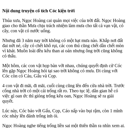
Nội dung truyện cổ tích Cóc kiện trời
Thủa xưa, Ngọc Hoàng cai quản mọi việc của trời đất. Ngọc Hoàng
giao cho thần Mưa chịu trách nhiệm làm mưa cho tất cả vạn vật, cỏ
cây, con vật có nước uống.
Nhưng đã 3 năm nay trời không có một hạt mưa nào. Khắp nơi đất
đai nứt nẻ, cây có chết khô rụi, các con thú cũng chết dần chết mòn
vì khát. Muôn loài đều kêu than ai oán nhưng ông trời cũng không
có thấu.
Một hôm, các con vật họp bàn với nhau, chúng quyết định cử Cóc
lên gặp Ngọc Hoàng hỏi tại sao trời không có mưa. Đi cùng với
Cóc còn có Cáu, Gấu và Cọp.
4 con vật đi mãi, đi mãi, cuối cùng cũng lên đến cửa nhà trời. Trước
cổng nhà trời có một cái trống rất ro. Theo tục lệ, dân gian hễ có
việc gì oan ức thì gióng trống kêu oan, Ngọc Hoàng sẽ ra giải
quyết.
Lúc này, Cóc bảo với Gấu, Cọp, Cáo nấp vào bụi rậm, còn 1 mình
cóc nhảy lên đánh trống inh ỏi.
Ngọc Hoàng nghe tiếng trống liền sai một thiên thần ra nhìn xem ai.