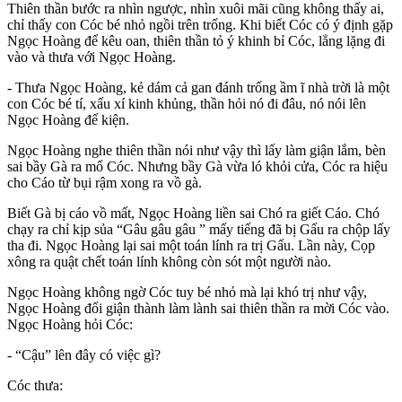
Thiên thần bước ra nhìn ngược, nhìn xuôi mãi cũng không thấy ai,
chỉ thấy con Cóc bé nhỏ ngồi trên trống. Khi biết Cóc có ý định gặp
Ngọc Hoàng để kêu oan, thiên thần tỏ ý khinh bỉ Cóc, lẳng lặng đi
vào và thưa với Ngọc Hoàng.
- Thưa Ngọc Hoàng, kẻ dám cả gan đánh trống ầm ĩ nhà trời là một
con Cóc bé tí, xấu xí kinh khủng, thần hỏi nó đi đâu, nó nói lên
Ngọc Hoàng để kiện.
Ngọc Hoàng nghe thiên thần nói như vậy thì lấy làm giận lắm, bèn
sai bầy Gà ra mổ Cóc. Nhưng bầy Gà vừa ló khỏi cửa, Cóc ra hiệu
cho Cáo từ bụi rậm xong ra vồ gà.
Biết Gà bị cáo vồ mất, Ngọc Hoàng liền sai Chó ra giết Cáo. Chó
chạy ra chỉ kịp sủa “Gâu gâu gâu ” mấy tiếng đã bị Gấu ra chộp lấy
tha đi. Ngọc Hoàng lại sai một toán lính ra trị Gấu. Lần này, Cọp
xông ra quật chết toán lính không còn sót một người nào.
Ngọc Hoàng không ngờ Cóc tuy bé nhỏ mà lại khó trị như vậy,
Ngọc Hoàng đổi giận thành làm lành sai thiên thần ra mời Cóc vào.
Ngọc Hoàng hỏi Cóc:
- “Cậu” lên đây có việc gì?
Cóc thưa: