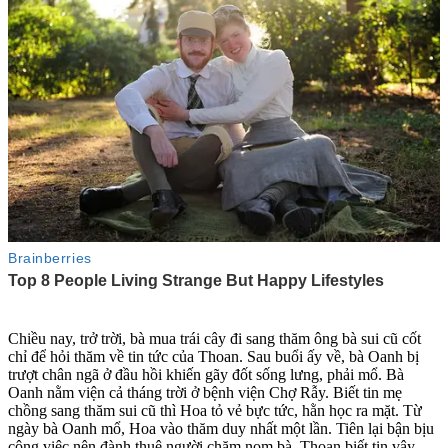
Chiều nay, trở trời, bà mua trái cây đi sang thăm ông bà sui cũ cốt
chỉ để hỏi thăm về tin tức của Thoan. Sau buổi ấy về, bà Oanh bị
trượt chân ngã ở đầu hồi khiến gãy đốt sống lưng, phải mổ. Bà
Oanh nằm viện cả tháng trời ở bệnh viện Chợ Rẫy. Biết tin mẹ
chồng sang thăm sui cũ thì Hoa tỏ vẻ bực tức, hằn học ra mặt. Từ
ngày bà Oanh mổ, Hoa vào thăm duy nhất một lần. Tiên lại bận bịu
công việc nên đành thuê người chăm nom bà. Thoan biết tin vậy