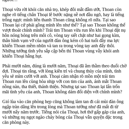
Thoại vừa rời khỏi căn nhà trọ, khép đôi mắt đẫm ướt, Thoan còn
nghe rõ tiếng chân Thoại lê bước nặng nề nơi đầu ngõ, hay là tiếng
trống ngực mình liên thanh Thoan cũng không rõ nữa. Tại sao
Thoan lại cứ phải gồng mình lên như thế? Tại sao Thoan không thể
vượt thoát chính mình? Trái tim Thoan vừa run lên khi Thoại đặt nụ
hôn nóng bỏng trên môi cô, vòng tay siết chặt như hai gọng kìm,
thâ‌n hìn‌h vạm vỡ của người đàn ông kém cô hai tuổi đầy ma lực
khiến Thoan mềm nhũn và tan ra trong vòng tay anh đấy thôi.
Những tưởng tình yêu sắp cập bến thì Thoan vùng vẫy khỏi anh
khiến Thoại hẫng hụt.
Phải mười năm, đúng là mười năm, Thoại đã âm thầm theo đuổi chờ
đợi. Thoại tin rằng, với lòng kiên trì và chung thủy của mình, tình
yêu sẽ mỉm cười với anh. Thoại cảm nhận rõ mồn một trái tim
Thoan run lên cùng hòa nhịp với con tim của anh, ánh mắt Thoan
nồng nàn, tha thiết, thánh thiện. Nhưng tại sao Thoan lại lẩn trốn
mãi tình yêu của anh, Thoan không dám đối diện với chính mình?
Gió lùa vào căn phòng hẹp cũng không làm tan đi cái mùi đàn ông
ngập tràn dâng lên trong lòng mà Thoan tưởng như đã mất đi từ
mười nấy năm trước. Tiếng nói của Thoại, hơi thở gấp gáp của anh,
và những nụ ngọt ngào cháy bỏng của Thoại vẫn quyện đặc trong
căn phòng này.