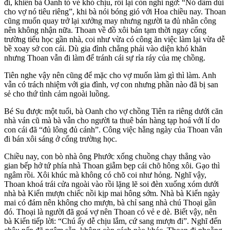
đi, khiến bà Oanh tỏ vẻ khó chịu, rồi lại còn nghi ngờ: “Nó dấm dúi
cho vợ nó tiêu riêng”, khi bà nói bóng gió với Hoa chiều nay. Thoan
cũng muốn quay trở lại xưởng may nhưng người ta đủ nhân công
nên không nhận nữa. Thoan về đồ xôi bán tạm thời ngay cổng
trường tiểu học gần nhà, coi như vừa có công ăn việc làm lại vừa dễ
bề xoay sở con cái. Dù gia đình chẳng phải vào diện khó khăn
nhưng Thoan vẫn đi làm để tránh cái sự rỉa ráy của mẹ chồng.
Tiên nghe vậy nên cũng để mặc cho vợ muốn làm gì thì làm. Anh
vẫn có trách nhiệm với gia đình, vợ con nhưng phần nào đã bị san
sẻ cho thứ tình cảm ngoài luồng.
Bé Su được một tuổi, bà Oanh cho vợ chồng Tiên ra riêng dưới căn
nhà ván cũ mà bà vẫn cho người ta thuê bán hàng tạp hoá với lí do
con cái đã “đủ lông đủ cánh”. Công việc hằng ngày của Thoan vẫn
đi bán xôi sáng ở cổng trường học.
Chiều nay, con bò nhà ông Phước xổng chuồng chạy thẳng vào
gian bếp hở tứ phía nhà Thoan giẫm bẹp cái chõ hông xôi. Gạo thì
ngâm rồi. Xôi khúc mà không có chõ coi như hỏng. Nghĩ vậy,
Thoan khoá trái cửa ngoài vào rồi lặng lẽ soi đèn xuống xóm dưới
nhà bà Kiển mượn chiếc nồi kịp mai hông sớm. Nhà bà Kiển ngày
mai có đám nên không cho mượn, bà chỉ sang nhà chú Thoại gần
đó. Thoại là người đã goá vợ nên Thoan có vẻ e dè. Biết vậy, nên
bà Kiển tiếp lời: “Chú ấy dễ chịu lắm, cứ sang mượn đi”. Nghĩ đến