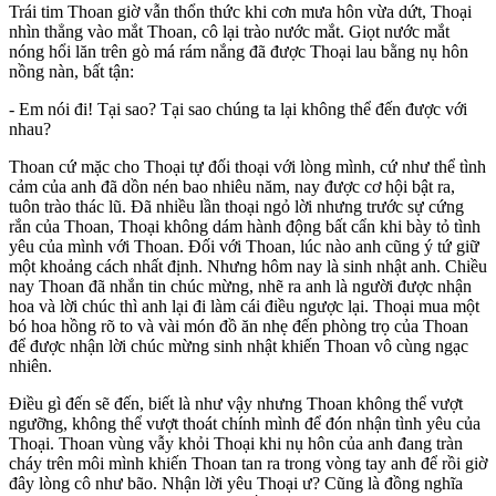
Trái tim Thoan giờ vẫn thổn thức khi cơn mưa hôn vừa dứt, Thoại
nhìn thẳng vào mắt Thoan, cô lại trào nước mắt. Giọt nước mắt
nóng hổi lăn trên gò má rám nắng đã được Thoại lau bằng nụ hôn
nồng nàn, bất tận:
- Em nói đi! Tại sao? Tại sao chúng ta lại không thể đến được với
nhau?
Thoan cứ mặc cho Thoại tự đối thoại với lòng mình, cứ như thể tình
cảm của anh đã dồn nén bao nhiêu năm, nay được cơ hội bật ra,
tuôn trào thác lũ. Đã nhiều lần thoại ngỏ lời nhưng trước sự cứng
rắn của Thoan, Thoại không dám hành động bất cẩn khi bày tỏ tình
yêu của mình với Thoan. Đối với Thoan, lúc nào anh cũng ý tứ giữ
một khoảng cách nhất định. Nhưng hôm nay là sinh nhật anh. Chiều
nay Thoan đã nhắn tin chúc mừng, nhẽ ra anh là người được nhận
hoa và lời chúc thì anh lại đi làm cái điều ngược lại. Thoại mua một
bó hoa hồng rõ to và vài món đồ ăn nhẹ đến phòng trọ của Thoan
để được nhận lời chúc mừng sinh nhật khiến Thoan vô cùng ngạc
nhiên.
Điều gì đến sẽ đến, biết là như vậy nhưng Thoan không thể vượt
ngưỡng, không thể vượt thoát chính mình để đón nhận tình yêu của
Thoại. Thoan vùng vẫy khỏi Thoại khi nụ hôn của anh đang tràn
cháy trên môi mình khiến Thoan tan ra trong vòng tay anh để rồi giờ
đây lòng cô như bão. Nhận lời yêu Thoại ư? Cũng là đồng nghĩa