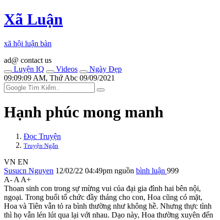
Xã Luận
xã hội luận bàn
ad@ contact us
Luyện IQ
Videos
Ngày Đẹp
09:09:09 AM, Thứ Abc 09/09/2021
Hạnh phúc mong manh
Đọc Truyện
Truyện Ngắn
VN
EN
Susucn Nguyen
12/02/22 04:49pm
nguồn
bình luận
999
A-
A
A+
Thoan sinh con trong sự mừng vui của đại gia đình hai bên nội,
ngoại. Trong buổi tổ chức đầy tháng cho con, Hoa cũng có mặt,
Hoa và Tiên vẫn tỏ ra bình thường như không hề. Nhưng thực tình
thì họ vẫn lén lút qua lại với nhau. Dạo này, Hoa thường xuyên đến