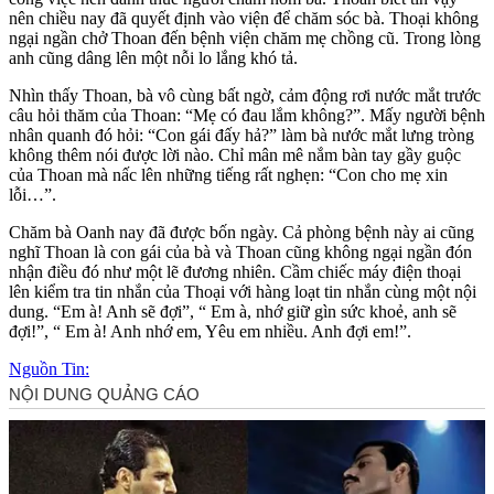
nên chiều nay đã quyết định vào viện để chăm sóc bà. Thoại không
ngại ngần chở Thoan đến bệnh viện chăm mẹ chồng cũ. Trong lòng
anh cũng dâng lên một nỗi lo lắng khó tả.
Nhìn thấy Thoan, bà vô cùng bất ngờ, cảm động rơi nước mắt trước
câu hỏi thăm của Thoan: “Mẹ có đau lắm không?”. Mấy người bệnh
nhân quanh đó hỏi: “Con gái đấy hả?” làm bà nước mắt lưng tròng
không thêm nói được lời nào. Chỉ mân mê nắm bàn tay gầy guộc
của Thoan mà nấc lên những tiếng rất nghẹn: “Con cho mẹ xin
lỗi…”.
Chăm bà Oanh nay đã được bốn ngày. Cả phòng bệnh này ai cũng
nghĩ Thoan là con gái của bà và Thoan cũng không ngại ngần đón
nhận điều đó như một lẽ đương nhiên. Cầm chiếc máy điện thoại
lên kiểm tra tin nhắn của Thoại với hàng loạt tin nhắn cùng một nội
dung. “Em à! Anh sẽ đợi”, “ Em à, nhớ giữ gìn sức khoẻ, anh sẽ
đợi!”, “ Em à! Anh nhớ em, Yêu em nhiều. Anh đợi em!”.
Nguồn Tin: