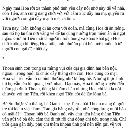
Ngày mai Hoa rời xa thành phố tình yêu đầy nỗi nhớ này để về nhà,
còn Tiên, anh cũng đang chới với với cảm xúc đầy ma mị, quyến rũ
với người con gái đầy mạnh mẽ, cá tính.
Trưa nay, Tiên không đi ăn cơm với đoàn, mà cùng Hoa đi ăn riêng,
sau đó họ lại tìm nơi vắng vẻ để lại cùng hưởng trọn niềm â‌ּn á‌ּi ngọt
ngào. Giờ thì Tiên mới là người nhớ nhung và khao khát gặp Hoa
chứ không chỉ riêng Hoa nữa, anh như ăn phải bùa mê thuốc lú từ
người con gái đặc biệt ấy.
*
Thoan sinh con trong sự mừng vui của đại gia đình hai bên nội,
ngoại. Trong buổi tổ chức đầy tháng cho con, Hoa cũng có mặt,
Hoa và Tiên vẫn tỏ ra bình thường như không hề. Nhưng thực tình
thì họ vẫn lén lút qua lại với nhau. Dạo này, Hoa thường xuyên đến
thăm gia đình Thoan, tiếng là thăm cháu nhưng Hoa chỉ lân la nói
chuyện với mẹ Tiên, rồi khen ngợi Tiên cốt để lấy lòng bà.
Bé Su được sáu tháng, bà Oanh – mẹ Tiên - bắt Thoan mang đi gửi
trẻ rồi kiếm việc làm: “Tao già bằng này rồi, nhẽ còng lưng nuôi báo
cô mãi à?”. Thoan biết bà Oanh nói vậy chứ tiền hàng tháng Tiên
vẫn gửi về bà đều cầm thẻ đi rút rồi chủ động chi tiêu trong nhà. Chỉ
thời gian gần đây, phụ chi thêm khoản tình phí nên tiền gửi về vơi