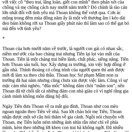
với việc cô “theo trai, lăng loàn, giết con mình” theo phán xét của
chồng và mẹ chồng cách nay mười năm trước? Đó chính là rào cản
lớn nhất đối với tình yêu mà Thoan không thể vượt qua. Cơn ác
mộng trong đêm mùa đông năm ấy là một vết thương âm ỉ kéo dài
đeo bám không rời xa Thoan giây phút nào thì làm sao có thể gạt bỏ
mà đến với tình yêu?
*
Thoan của hơn mười năm về trước, là người con gái có nhan sắc,
niềm mơ ước của bao chàng trai nhưng Tiên lại lọt vào mắt của
Thoan. Tiên là một chàng trai hiền lành, chất phác, siêng năng. Tiên
hơn Thoan sáu tuổi, học Xây dựng ra trường, xin việc hợp đồng ở
gần nhà. Thỉnh thoảng có công trình của người quen thì anh được
mời đi làm xa theo chủ thầu. Thoan học Sư phạm Mầm non ra
trường đã hai năm nhưng cũng chưa xin được việc làm. Cũng vì sự
mặc cảm nhà nghèo, “đũa mốc” không dám chòi “mâm son”, nên
Thoan đã từ chối tất cả những đám con nhà giàu có vì nghĩ rằng gia
cảnh mình không môn đăng hộ đối.
Ngày Tiên đưa Thoan về ra mắt gia đình, Thoan như con mèo
ngoan ngoãn theo Tiên về nhà. Sau lời chào hỏi mẹ Tiên, Thoan
nhận được một sớ câu hỏi thăm về gia cảnh. Ngồi nói chuyện với
Thoan, mẹ Tiên luôn ném những ánh nhìn rắn như chì về phía
mình, kèm theo những lời khen con trai bà không ngớt. Đã nhiều