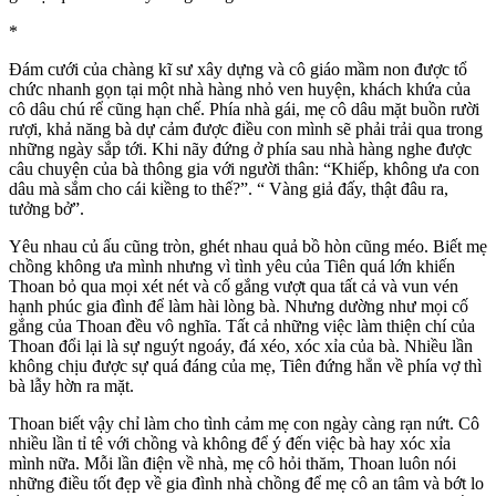
*
Đám cưới của chàng kĩ sư xây dựng và cô giáo mầm non được tổ
chức nhanh gọn tại một nhà hàng nhỏ ven huyện, khách khứa của
cô dâu chú rể cũng hạn chế. Phía nhà gái, mẹ cô dâu mặt buồn rười
rượi, khả năng bà dự cảm được điều con mình sẽ phải trải qua trong
những ngày sắp tới. Khi nãy đứng ở phía sau nhà hàng nghe được
câu chuyện của bà thông gia với người thân: “Khiếp, không ưa con
dâu mà sắm cho cái kiềng to thế?”. “ Vàng giả đấy, thật đâu ra,
tưởng bở”.
Yêu nhau củ ấu cũng tròn, ghét nhau quả bồ hòn cũng méo. Biết mẹ
chồng không ưa mình nhưng vì tình yêu của Tiên quá lớn khiến
Thoan bỏ qua mọi xét nét và cố gắng vượt qua tất cả và vun vén
hạnh phúc gia đình để làm hài lòng bà. Nhưng dường như mọi cố
gắng của Thoan đều vô nghĩa. Tất cả những việc làm thiện chí của
Thoan đổi lại là sự nguýt ngoáy, đá xéo, xóc xỉa của bà. Nhiều lần
không chịu được sự quá đáng của mẹ, Tiên đứng hẳn về phía vợ thì
bà lẫy hờn ra mặt.
Thoan biết vậy chỉ làm cho tình cảm mẹ con ngày càng rạn nứt. Cô
nhiều lần tỉ tê với chồng và không để ý đến việc bà hay xóc xỉa
mình nữa. Mỗi lần điện về nhà, mẹ cô hỏi thăm, Thoan luôn nói
những điều tốt đẹp về gia đình nhà chồng để mẹ cô an tâm và bớt lo