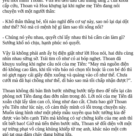
yêu mỗi mình Thoan. Vừa lên đến đầu cầu thang tầng 2 của khoa
cấp cứu, Thoan và Hoa khựng lại khi nghe mẹ Tiên đang nói
chuyện với một người thân:
- Khổ thân thằng bé, tôi nào nghĩ đến cơ sự này, sao nó lại dại dột
như thế? Nó mà có mệnh hệ gì làm sao tôi sống nổi?
- Chúng nó yêu nhau, quyết chí lấy nhau thì bá cấm cản làm gì?
Sướng khổ nó chịu, hạnh phúc nó quyết.
Vậy là không phải anh ấy bị điện giật như lời Hoa nói, hai đứa cùng
nhìn nhau sững sờ. Trái tim cô như có ai bóp nghẹt. Thoan đã
khuỵu xuống khi nghe câu nói của mẹ Tiên: “May mà nguồn điện
đó không cao lắm, khi tôi vừa bảo nó chọn tôi hoặc là con bé đó thì
nó giựt ngay cái giây điện xuống và quàng vào cổ như thế. Chưa
cưới mà đã hại chồng như thế, dì bảo sao mà tôi chấp nhận được?”.
Thoan không đủ bản lĩnh bước những bước tiếp theo để tiến lại căn
phòng nơi Tiên đang đau đớn nằm trong đó. Lời nói của mẹ Tiên đã
xoắn chặt lấy tâm can cô, lòng như dao cắt. Chưa bao giờ Thoan
yêu Tiên như lúc này, cô cảm thấy mình có lỗi trong chuyện này.
Muốn tàng hình như một phép mầu xuyên qua bức tường kia để
được vào bên cạnh Tiên mà không có sự chứng kiến của mẹ anh thì
tốt biết bao! Giờ mà tiến thêm bước nữa, Thoan sẽ đối diện với một
sự trừng phạt vô cùng khủng khiếp từ mẹ anh, khác nào một cơn
gió tạt qua đám cháy đang bừng lửa.