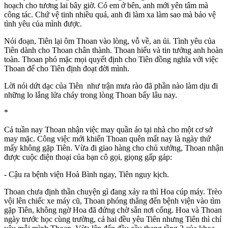
hoạch cho tương lai bây giờ. Có em ở bên, anh mới yên tâm mà
công tác. Chứ vệ tinh nhiều quá, anh đi làm xa làm sao mà bảo vệ
tình yêu của mình được.
Nói đoạn, Tiên lại ôm Thoan vào lòng, vỗ về, an ủi. Tình yêu của
Tiên dành cho Thoan chân thành. Thoan hiểu và tin tưởng anh hoàn
toàn. Thoan phó mặc mọi quyết định cho Tiên đồng nghĩa với việc
Thoan để cho Tiên định đoạt đời mình.
Lời nói dứt dạc của Tiên như trận mưa rào đã phần nào làm dịu đi
những lo lắng lửa cháy trong lòng Thoan bấy lâu nay.
*
Cả tuần nay Thoan nhận việc may quần áo tại nhà cho một cơ sở
may mặc. Công việc mới khiến Thoan quên mất nay là ngày thứ
mấy không gặp Tiên. Vừa đi giao hàng cho chủ xưởng, Thoan nhận
được cuộc điện thoại của bạn cô gọi, giọng gấp gáp:
- Cậu ra bệnh viện Hoà Bình ngay, Tiên nguy kịch.
Thoan chưa định thần chuyện gì đang xảy ra thì Hoa cúp máy. Trèo
vội lên chiếc xe máy cũ, Thoan phóng thẳng đến bệnh viện vào tìm
gặp Tiên, không ngờ Hoa đã đứng chờ sẵn nơi cổng. Hoa và Thoan
ngày trước học cùng trường, cả hai đều yêu Tiên nhưng Tiên thì chỉ