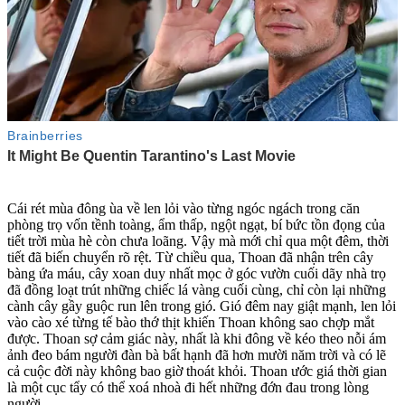
Cái rét mùa đông ùa về len lỏi vào từng ngóc ngách trong căn
phòng trọ vốn tềnh toàng, ẩm thấp, ngột ngạt, bí bức tồn đọng của
tiết trời mùa hè còn chưa loãng. Vậy mà mới chỉ qua một đêm, thời
tiết đã biến chuyển rõ rệt. Từ chiều qua, Thoan đã nhận trên cây
bàng ứa máu, cây xoan duy nhất mọc ở góc vườn cuối dãy nhà trọ
đã đồng loạt trút những chiếc lá vàng cuối cùng, chỉ còn lại những
cành cây gầy guộc run lên trong gió. Gió đêm nay giật mạnh, len lỏi
vào cào xé từng tế bào thớ thịt khiến Thoan không sao chợp mắt
được. Thoan sợ cảm giác này, nhất là khi đông về kéo theo nỗi ám
ảnh đeo bám người đàn bà bất hạnh đã hơn mười năm trời và có lẽ
cả cuộc đời này không bao giờ thoát khỏi. Thoan ước giá thời gian
là một cục tẩy có thể xoá nhoà đi hết những đớn đau trong lòng
người…