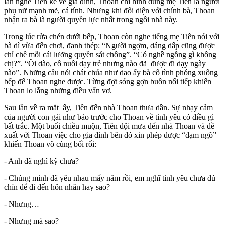
lần nghe Tiên kể về gia đình, Thoan chỉ hình dung mẹ Tiên là người
phụ nữ mạnh mẽ, cá tính. Nhưng khi đối diện với chính bà, Thoan
nhận ra bà là người quyền lực nhất trong ngôi nhà này.
Trong lúc rửa chén dưới bếp, Thoan còn nghe tiếng mẹ Tiên nói với
bà dì vừa đến chơi, đanh thép: “Người ngợm, dáng dấp cũng được
chỉ chê mỗi cái lưỡng quyền sát chồng”. “Có nghề ngỗng gì không
chị?”. “Ôi dào, cô nuôi dạy trẻ nhưng nào đã được đi dạy ngày
nào”. Những câu nói chát chúa như dao ấy bà cố tình phóng xuống
bếp để Thoan nghe được. Từng đợt sóng gợn buồn nối tiếp khiến
Thoan lo lắng những điều vẩn vơ.
Sau lần về ra mắt ấy, Tiên đến nhà Thoan thưa dần. Sự nhạ‌y cả‌m
của người con gái như báo trước cho Thoan về tình yêu có điều gì
bất trắc. Một buổi chiều muộn, Tiên đội mưa đến nhà Thoan và đề
xuất với Thoan việc cho gia đình bên đó xin phép được “dạm ngõ”
khiến Thoan vô cùng bối rối:
- Anh đã nghĩ kỹ chưa?
- Chúng mình đã yêu nhau mấy năm rồi, em nghĩ tình yêu chưa đủ
chín để đi đến hôn nhân hay sao?
- Nhưng…
- Nhưng mà sao?