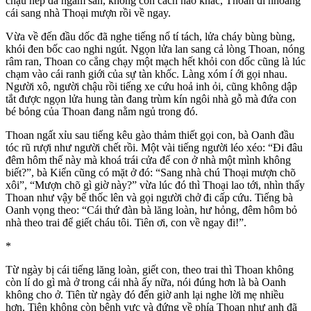
chậu nếp đã ngâm sẵn, không còn cách nào khác, Thoan đi nhoằng
cái sang nhà Thoại mượn rồi về ngay.
Vừa về đến đầu dốc đã nghe tiếng nổ tí tách, lửa cháy bùng bùng,
khói đen bốc cao nghi ngút. Ngọn lửa lan sang cả lòng Thoan, nóng
râm ran, Thoan co cẳng chạy một mạch hết khỏi con dốc cũng là lúc
chạm vào cái ranh giới của sự tàn khốc. Làng xóm í ới gọi nhau.
Người xô, người chậu rồi tiếng xe cứu hoả inh ỏi, cũng không dập
tắt được ngọn lửa hung tàn đang trùm kín ngôi nhà gỗ mà đứa con
bé bỏng của Thoan đang nằm ngủ trong đó.
Thoan ngất xỉu sau tiếng kêu gào thảm thiết gọi con, bà Oanh đầu
tóc rũ rượi như người chết rồi. Một vài tiếng người léo xéo: “Đi đâu
đêm hôm thế này mà khoá trái cửa để con ở nhà một mình không
biết?”, bà Kiển cũng có mặt ở đó: “Sang nhà chú Thoại mượn chõ
xôi”, “Mượn chõ gì giờ này?” vừa lúc đó thì Thoại lao tới, nhìn thấy
Thoan như vậy bế thốc lên và gọi người chở đi cấp cứu. Tiếng bà
Oanh vọng theo: “Cái thứ đàn bà lăng loàn, hư hỏng, đêm hôm bỏ
nhà theo trai để giết cháu tôi. Tiên ơi, con về ngay đi!”.
*
Từ ngày bị cái tiếng lăng loàn, giết con, theo trai thì Thoan không
còn lí do gì mà ở trong cái nhà ấy nữa, nói đúng hơn là bà Oanh
không cho ở. Tiên từ ngày đó đến giờ anh lại nghe lời mẹ nhiều
hơn. Tiên không còn bênh vực và đứng về phía Thoan như anh đã