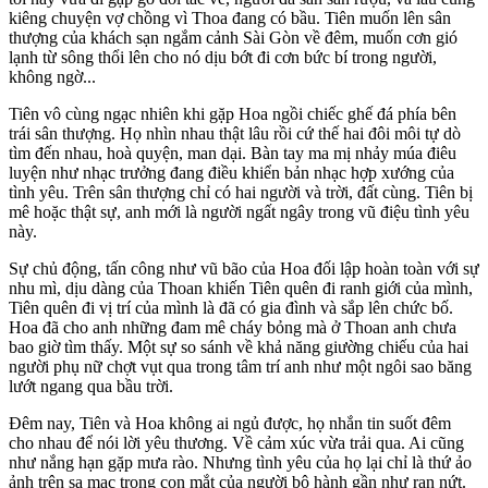
kiêng chuyện vợ chồng vì Thoa đang có bầu. Tiên muốn lên sân
thượng của khách sạn ngắm cảnh Sài Gòn về đêm, muốn cơn gió
lạnh từ sông thổi lên cho nó dịu bớt đi cơn bức bí trong người,
không ngờ...
Tiên vô cùng ngạc nhiên khi gặp Hoa ngồi chiếc ghế đá phía bên
trái sân thượng. Họ nhìn nhau thật lâu rồi cứ thế hai đôi môi tự dò
tìm đến nhau, hoà quyện, man dại. Bàn tay ma mị nhảy múa điêu
luyện như nhạc trưởng đang điều khiển bản nhạc hợp xướng của
tình yêu. Trên sân thượng chỉ có hai người và trời, đất cùng. Tiên bị
mê hoặc thật sự, anh mới là người ngất ngây trong vũ điệu tình yêu
này.
Sự chủ động, tấn công như vũ bão của Hoa đối lập hoàn toàn với sự
nhu mì, dịu dàng của Thoan khiến Tiên quên đi ranh giới của mình,
Tiên quên đi vị trí của mình là đã có gia đình và sắp lên chức bố.
Hoa đã cho anh những đam mê cháy bỏng mà ở Thoan anh chưa
bao giờ tìm thấy. Một sự so sánh về khả năng giư‌ּờng chi‌ּếu của hai
người phụ nữ chợt vụt qua trong tâm trí anh như một ngôi sao băng
lướt ngang qua bầu trời.
Đêm nay, Tiên và Hoa không ai ngủ được, họ nhắn tin suốt đêm
cho nhau để nói lời yêu thương. Về cảm xúc vừa trải qua. Ai cũng
như nắng hạn gặp mưa rào. Nhưng tình yêu của họ lại chỉ là thứ ảo
ảnh trên sa mạc trong con mắt của người bộ hành gần như rạn nứt.