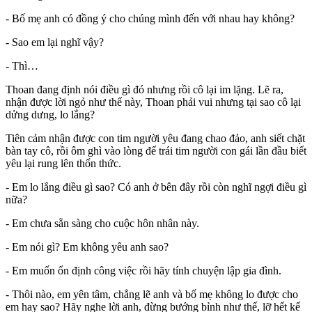
- Bố mẹ anh có đồng ý cho chúng mình đến với nhau hay không?
- Sao em lại nghĩ vậy?
- Thì…
Thoan đang định nói điều gì đó nhưng rồi cô lại im lặng. Lẽ ra,
nhận được lời ngỏ như thế này, Thoan phải vui nhưng tại sao cô lại
dửng dưng, lo lắng?
Tiên cảm nhận được con tim người yêu đang chao đảo, anh siết chặt
bàn tay cô, rồi ôm ghì vào lòng để trái tim người con gái lần đầu biết
yêu lại rung lên thổn thức.
- Em lo lắng điều gì sao? Có anh ở bên đây rồi còn nghĩ ngợi điều gì
nữa?
- Em chưa sẵn sàng cho cuộc hôn nhân này.
- Em nói gì? Em không yêu anh sao?
- Em muốn ổn định công việc rồi hãy tính chuyện lập gia đình.
- Thôi nào, em yên tâm, chẳng lẽ anh và bố mẹ không lo được cho
em hay sao? Hãy nghe lời anh, đừng bướng bỉnh như thế, lỡ hết kế