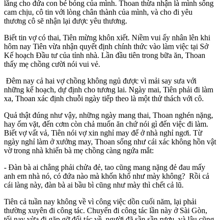
lắng cho đứa con bé bỏng của mình. Thoan thừa nhận là mình sống
cam chịu, cô tin với lòng chân thành của mình, và cho đi yêu
thương cô sẽ nhận lại được yêu thương.
Biết tin vợ có thai, Tiên mừng khôn xiết. Niềm vui ấy nhân lên khi
hôm nay Tiên vừa nhận quyết định chính thức vào làm việc tại Sở
Kế hoạch Đầu tư của tỉnh nhà. Lần đầu tiên trong bữa ăn, Thoan
thấy mẹ chồng cười nói vui vẻ.
Đêm nay cả hai vợ chồng không ngủ được vì mải say sưa với
những kế hoạch, dự định cho tương lai. Ngày mai, Tiên phải đi làm
xa, Thoan xác định chuỗi ngày tiếp theo là một thử thách với cô.
Quả thật đúng như vậy, những ngày mang thai, Thoan nghén nặng,
hay ốm vặt, đến cơm còn chả muốn ăn chứ nói gì đến việc đi làm.
Biết vợ vất vả, Tiên nói vợ xin nghỉ may để ở nhà nghỉ ngơi. Từ
ngày nghỉ làm ở xưởng may, Thoan sống như cái xác không hồn vật
vờ trong nhà khiến bà mẹ chồng càng ngứa mắt:
- Đàn bà ai chẳng phải chửa đẻ, tao cũng mang nặng đẻ đau mấy
anh em nhà nó, có đứa nào mà khốn khổ như mày không? Rồi cả
cái làng này, đàn bà ai bầu bì cũng như mày thì chết cả lũ.
Tiên cả tuần nay không về vì công việc dồn cuối năm, lại phải
thường xuyên đi công tác. Chuyến đi công tác lần này ở Sài Gòn,
tối nay vừa đi gặp gỡ đối tác về, người đã sần sần rượu, và lâu cũng