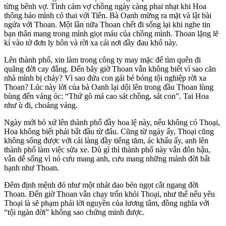
từng bênh vợ. Tình cảm vợ chồng ngày càng phai nhạt khi Hoa
thông báo mình có thai với Tiên. Bà Oanh mừng ra mặt và lật bài
ngửa với Thoan. Một lần nữa Thoan chết đi sống lại khi nghe tin
bạn thân mang trong mình giọt máu của chồng mình. Thoan lặng lẽ
kí vào tờ đơn ly hôn và rời xa cái nơi đầy đau khổ này.
Lên thành phố, xin làm trong công ty may mặc để tìm quên đi
quãng đời cay đắng. Đến bây giờ Thoan vẫn không biết vì sao căn
nhà mình bị cháy? Vì sao đứa con gái bé bỏng tội nghiệp rời xa
Thoan? Lúc này lời của bà Oanh lại dội lên trong đầu Thoan lùng
bùng đến váng óc: “Thứ gò má cao sát chồng, sát con”. Tai Hoa
như ù đi, choáng váng.
Ngày mới bỏ xứ lên thành phố đầy hoa lệ này, nếu không có Thoại,
Hoa không biết phải bắt đầu từ đâu. Cũng từ ngày ấy, Thoại cũng
không sống được với cái làng đầy tiếng tăm, ác khẩu ấy, anh lên
thành phố làm việc sửa xe. Dù gì thì thành phố này vẫn đôn hậu,
vẫn dễ sống vì nó cưu mang anh, cưu mang những mảnh đời bất
hạnh như Thoan.
Đêm định mệnh đó như một nhát dao bén ngọt cắt ngang đời
Thoan. Đến giờ Thoan vẫn chạy trốn khỏi Thoại, như thể nếu yêu
Thoại là sẽ phạm phải lời nguyền của lương tâm, đồng nghĩa với
“tội ngàn đời” không sao chứng minh được.