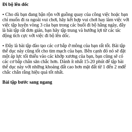
Đi bộ lên dốc
• Cho dù bạn đang bận rộn với guồng quay của công việc hoặc bạn
chỉ muốn đi ra ngoài vui chơi, hãy kết hợp vui chơi hay làm việc với
việc tập luyện vòng 3 của bạn trong các buổi đi bộ hằng ngày, đây
là bài tập rất đơn giản, bạn hãy tập trung và hưởng lợi từ các tác
động tích cực với việc đi bộ lên dốc.
• Đây là bài tập đào tạo các cơ bắp ở mông của bạn rất tốt. Bài tập
thể dục này cũng tốt cho tim mạch của bạn. Bên cạnh đó nó sẽ đặt
một áp lực tối thiểu vào các khớp xương của bạn, bạn cũng sẽ có
các cơ bắp chân săn chắc hơn. Dành ít nhất 15-20 phút để tập bài
thể dục này với những khoảng đất cao hơn mặt đất từ 1 đến 2 mđể
chắc chắn rằng hiệu quả tốt nhất.
Bài tập bước sang ngang