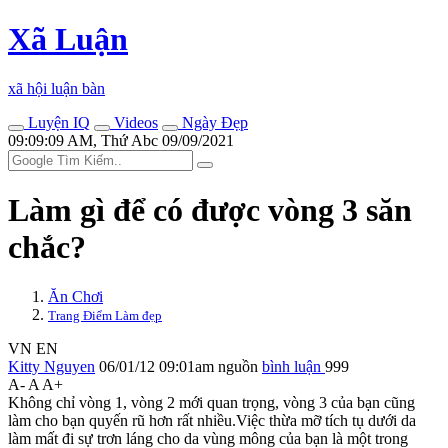
Xã Luận
xã hội luận bàn
Luyện IQ
Videos
Ngày Đẹp
09:09:09 AM, Thứ Abc 09/09/2021
Làm gì để có được vòng 3 săn
chắc?
Ăn Chơi
Trang Điểm Làm đẹp
VN
EN
Kitty Nguyen
06/01/12 09:01am
nguồn
bình luận
999
A-
A
A+
Không chỉ vòng 1, vòng 2 mới quan trọng, vòng 3 của bạn cũng
làm cho bạn quyến rũ hơn rất nhiều.Việc thừa mỡ tích tụ dưới da
làm mất đi sự trơn láng cho da vùng mông của bạn là một trong