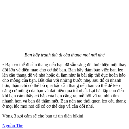
Bạn hãy tranh thủ đi cầu thang mọi nơi nhé
• Bạn có thể đi cầu thang nếu bạn đã sẵn sàng để thực hiện một thay
đổi lớn về diện mạo cho c‌ơ th‌ể bạn. Bạn hãy đảm bảo việc bạn leo
lên cầu thang để về nhà hoặc đi làm như là bài tập thể dục hoàn hảo
cho mông của bạn. Bắt đầu với những bước nhẹ, sau đó đi nhanh
hơn, thậm chí có thể bỏ qua bậc cầu thang nếu bạn có thể để kéo
căng cơ mông của bạn và đạt hiệu quả tốt nhất. Lại bài tập cho đến
khi bạn cảm thấy cơ bắp của bạn căng ra, mồ hôi vã ra, nhịp tim
nhanh hơn và bạn đã thấm mệt. Bạn nên tạo thói quen leo cầu thang
ở mọi lúc mọi nơi để có c‌ơ th‌ể đẹp và cân đối nhé.
Vòng 3 gợi cảm sẽ cho bạn tự tin diện bikini
Nguồn Tin: