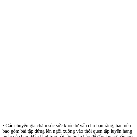
• Các chuyên gia chăm sóc sức khỏe tư vấn cho bạn rằng, bạn nên
bao gồm bài tập đứng lên ngồi xuống vào thói quen tập luyện hàng
ngày của bạn. Đây là những bài tập hoàn hảo để đào tạo cơ bắp của