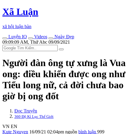
Xã Luận
xã hội luận bàn
Luyện IQ
Videos
Ngày Đẹp
09:09:09 AM, Thứ Abc 09/09/2021
Người đàn ông tự xưng là Vua
ong: điều khiển được ong như
Tiểu long nữ, cả đời chưa bao
giờ bị ong đốt
Đọc Truyện
360 Độ Kỉ Lục Thế Giới
VN
EN
Kute Nguyen
16/09/21 02:04pm
nguồn
bình luận
999