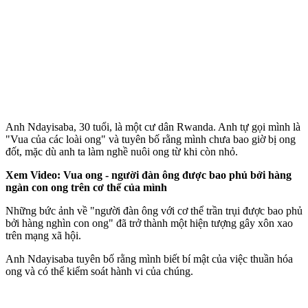
Anh Ndayisaba, 30 tuổi, là một cư dân Rwanda. Anh tự gọi mình là
"Vua của các loài ong" và tuyên bố rằng mình chưa bao giờ bị ong
đốt, mặc dù anh ta làm nghề nuôi ong từ khi còn nhỏ.
Xem Video: Vua ong - người đàn ông được bao phủ bởi hàng
ngàn con ong trên c‌ơ th‌ể của mình
Những bức ảnh về "người đàn ông với c‌ơ th‌ể trần trụi được bao phủ
bởi hàng nghìn con ong" đã trở thành một hiện tượng gây xôn xao
trên mạng xã hội.
Anh Ndayisaba tuyên bố rằng mình biết bí mật của việc thuần hóa
ong và có thể kiểm soát hành vi của chúng.