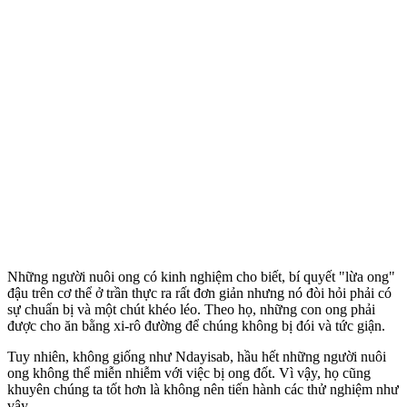
Những người nuôi ong có kinh nghiệm cho biết, bí quyết "lừa ong"
đậu trên c‌ơ th‌ể ở trần thực ra rất đơn giản nhưng nó đòi hỏi phải có
sự chuẩn bị và một chút khéo léo. Theo họ, những con ong phải
được cho ăn bằng xi-rô đường để chúng không bị đói và tức giận.
Tuy nhiên, không giống như Ndayisab, hầu hết những người nuôi
ong không thể miễn nhiễm với việc bị ong đốt. Vì vậy, họ cũng
khuyên chúng ta tốt hơn là không nên tiến hành các thử nghiệm như
vậy.